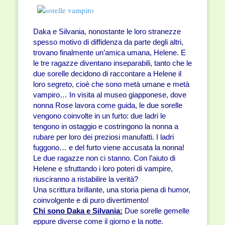
Daka e Silvania, nonostante le loro stranezze
spesso motivo di diffidenza da parte degli altri,
trovano finalmente un’amica umana, Helene. E
le tre ragazze diventano inseparabili, tanto che le
due sorelle decidono di raccontare a Helene il
loro segreto, cioè che sono metà umane e metà
vampiro… In visita al museo giapponese, dove
nonna Rose lavora come guida, le due sorelle
vengono coinvolte in un furto: due ladri le
tengono in ostaggio e costringono la nonna a
rubare per loro dei preziosi manufatti. I ladri
fuggono… e del furto viene accusata la nonna!
Le due ragazze non ci stanno. Con l’aiuto di
Helene e sfruttando i loro poteri di vampire,
riusciranno a ristabilire la verità?
Una scrittura brillante, una storia piena di humor,
coinvolgente e di puro divertimento!
Chi sono Daka e Silvania:
Due sorelle gemelle
eppure diverse come il giorno e la notte.