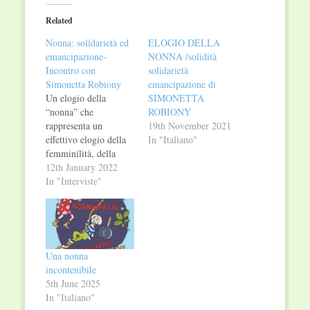
(Opens
(Opens
in
in
Related
new
new
window)
window)
Nonna: solidarietà ed
ELOGIO DELLA
emancipazione-
NONNA /solidità
Incontro con
solidarietà
Simonetta Robiony
emancipazione di
Un elogio della
SIMONETTA
“nonna” che
ROBIONY
rappresenta un
19th November 2021
effettivo elogio della
In "Italiano"
femminilità, della
forza e della dignità di
12th January 2022
ogni donna. Un
In "Interviste"
esempio anche e
soprattutto per il
nostro mondo in cui
abbiamo conquistato
tante libertà e la
Una nonna
nostra vita
incontenibile
all’apparenza sembra
5th June 2025
più facile. Simonetta
In "Italiano"
Robiony, giornalista e