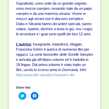
Soprattutto, sono unite da un grande segreto:
sono mezze vampiro, essendo nate da un papà
vampiro e da una mamma umana. Vivere in
mezzo agli umani non è davvero semplice.
Daka e Silvania hanno dei poteri speciali, sanno
volare, sparire, dormire a testa in giù, ma i sogni,
le avventure e i guai sono quelli dei loro 12 anni.
L’autrice:
Insegnante, traduttrice, blogger,
Franziska Gehm è autrice di numerosi libri per
ragazzi. La serie bestseller delle
Sorelle Vampiro
è arrivata già all’ottavo volume ed è tradotta in
18 lingue. Dal primo volume è stato tratto un
film, uscito lo scorso anno in Germania.
Info
:
http://www.die-vampirschwestern.de/
Share this:
Click
Click
to
to
share
share
on
on
Twitter
Facebook