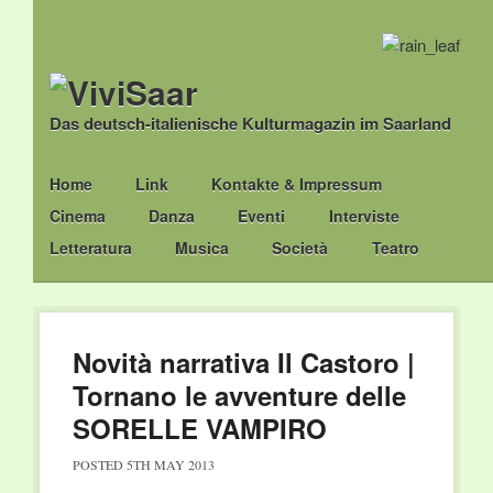
Das deutsch-italienische Kulturmagazin im Saarland
Main menu
Skip
Home
Link
Kontakte & Impressum
to
Cinema
Danza
Eventi
Interviste
content
Letteratura
Musica
Società
Teatro
Novità narrativa Il Castoro |
Tornano le avventure delle
SORELLE VAMPIRO
POSTED
5TH MAY 2013