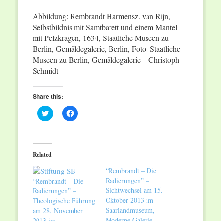
Abbildung: Rembrandt Harmensz. van Rijn,
Selbstbildnis mit Samtbarett und einem Mantel
mit Pelzkragen, 1634, Staatliche Museen zu
Berlin, Gemäldegalerie, Berlin, Foto: Staatliche
Museen zu Berlin, Gemäldegalerie – Christoph
Schmidt
Share this:
Click
Click
to
to
share
share
on
on
Twitter
Facebook
(Opens
(Opens
in
in
Related
new
new
window)
window)
“Rembrandt – Die
Radierungen” –
“Rembrandt – Die
Sichtwechsel am 15.
Radierungen” –
Oktober 2013 im
Theologische Führung
Saarlandmuseum,
am 28. November
Moderne Galerie
2013 im