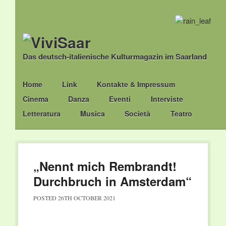
Das deutsch-italienische Kulturmagazin im Saarland
Main menu
Skip
Home
Link
Kontakte & Impressum
to
Cinema
Danza
Eventi
Interviste
content
Letteratura
Musica
Società
Teatro
„Nennt mich Rembrandt!
Durchbruch in Amsterdam“
POSTED
26TH OCTOBER 2021