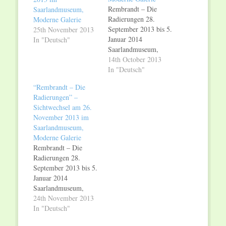
Rembrandt – Die
Saarlandmuseum,
Radierungen 28.
Moderne Galerie
September 2013 bis 5.
25th November 2013
Januar 2014
In "Deutsch"
Saarlandmuseum,
Moderne Galerie
14th October 2013
Sichtwechsel –
In "Deutsch"
Publikumsgespräche
“Rembrandt – Die
mit MitarbeiterInnen
Radierungen” –
des Saarlandmuseums
Sichtwechsel am 26.
Bis zum 10.
November 2013 im
Dezember jeden
Saarlandmuseum,
Dienstag, 18 Uhr
Moderne Galerie
Wissenschaftliche
Rembrandt – Die
MitarbeiterInnen des
Radierungen 28.
Saarlandmuseums
September 2013 bis 5.
gehen bis zum 10.
Januar 2014
Dezember jeden
Saarlandmuseum,
Dienstag um 18 Uhr
Moderne Galerie
24th November 2013
der Faszination von
Sichtwechsel –
In "Deutsch"
Rembrandts
Publikumsgespräche
Radierungen auf…