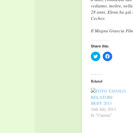
vediamo, inoltre, nell
28 anni, Elena ha gi
à
Cechov.
Il Magna Graecia Film 
Share this:
Click
Click
to
to
share
share
on
on
Twitter
Facebook
(Opens
(Opens
in
in
Related
new
new
window)
window)
MGFF 2013
16th July 2013
In "Cinema"