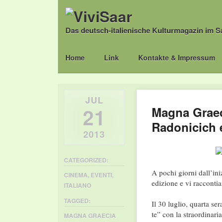
Das deutsch-italienische Kulturmagazin im S
Main menu
Skip
Home
Link
Kontakte & Impressum
to
content
JUL
21
Magna Graeci
Radonicich 
2013
CATEGORIZED:
A pochi giorni dall’ini
CINEMA
,
EVENTI
,
edizione e vi raccontia
ITALIANO
TAGGED:
Il 30 luglio, quarta se
te” con la straordinar
MAGNA GRAECIA