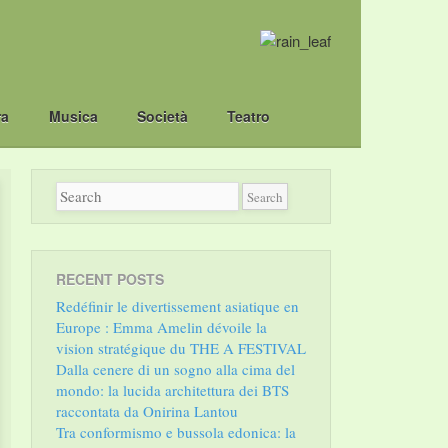
ra
Musica
Società
Teatro
RECENT POSTS
Redéfinir le divertissement asiatique en
Europe : Emma Amelin dévoile la
vision stratégique du THE A FESTIVAL
Dalla cenere di un sogno alla cima del
mondo: la lucida architettura dei BTS
raccontata da Onirina Lantou
Tra conformismo e bussola edonica: la