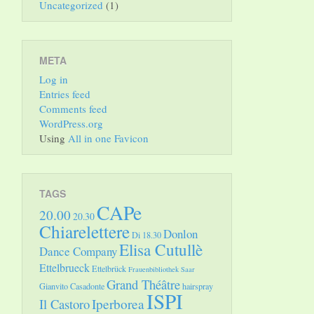
Uncategorized
(1)
META
Log in
Entries feed
Comments feed
WordPress.org
Using
All in one Favicon
TAGS
CAPe
20.00
20.30
Chiarelettere
Donlon
Di 18.30
Elisa Cutullè
Dance Company
Ettelbrueck
Ettelbrück
Frauenbibliothek Saar
Grand Théâtre
Gianvito Casadonte
hairspray
ISPI
Il Castoro
Iperborea