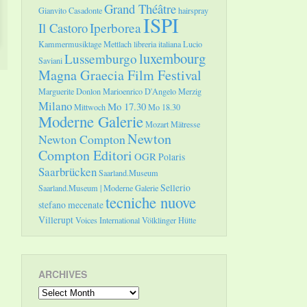
Grand Théâtre
Gianvito Casadonte
hairspray
ISPI
Il Castoro
Iperborea
Kammermusiktage Mettlach
libreria italiana
Lucio
luxembourg
Lussemburgo
Saviani
Magna Graecia Film Festival
Marguerite Donlon
Marioenrico D'Angelo
Merzig
Milano
Mo 17.30
Mittwoch
Mo 18.30
Moderne Galerie
Mozart
Mätresse
Newton
Newton Compton
Compton Editori
OGR
Polaris
Saarbrücken
Saarland.Museum
Sellerio
Saarland.Museum | Moderne Galerie
tecniche nuove
stefano mecenate
Villerupt
Voices International
Völklinger Hütte
ARCHIVES
Archives