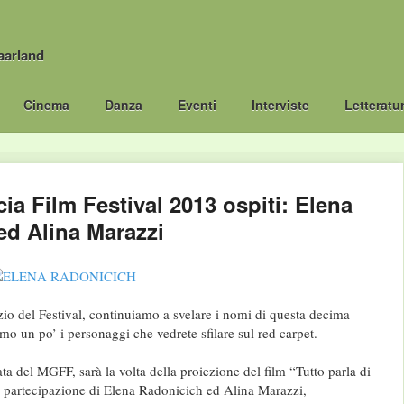
aarland
Cinema
Danza
Eventi
Interviste
Letteratu
a Film Festival 2013 ospiti: Elena
ed Alina Marazzi
zio del Festival, continuiamo a svelare i nomi di questa decima
mo un po’ i personaggi che vedrete sfilare sul red carpet.
rata del MGFF, sarà la volta della proiezione del film “Tutto parla di
ia partecipazione di Elena Radonicich ed Alina Marazzi,