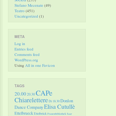
Stefano Mecenate
(49)
Teatro
(451)
Uncategorized
(1)
META
Log in
Entries feed
Comments feed
WordPress.org
Using
All in one Favicon
TAGS
CAPe
20.00
20.30
Chiarelettere
Donlon
Di 18.30
Elisa Cutullè
Dance Company
Ettelbrueck
Ettelbrück
Frauenbibliothek Saar