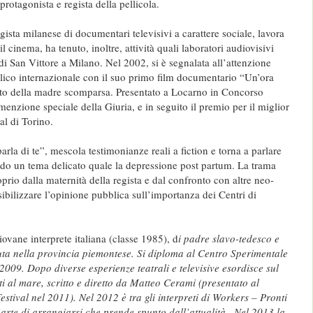
protagonista e regista della pellicola.
ista milanese di documentari televisivi a carattere sociale, lavora
l cinema, ha tenuto, inoltre, attività quali laboratori audiovisivi
 di San Vittore a Milano. Nel 2002, si è segnalata all’attenzione
bblico internazionale con il suo primo film documentario “Un’ora
ratto della madre scomparsa. Presentato a Locarno in Concorso
 menzione speciale della Giuria, e in seguito il premio per il miglior
al di Torino.
arla di te”, mescola testimonianze reali a fiction e torna a parlare
do un tema delicato quale la depressione post partum. La trama
oprio dalla maternità della regista e dal confronto con altre neo-
bilizzare l’opinione pubblica sull’importanza dei Centri di
ovane interprete italiana (classe 1985), d
i padre slavo-tedesco e
uta nella provincia piemontese. Si diploma al Centro Sperimentale
2009. Dopo diverse esperienze teatrali e televisive esordisce sul
i al mare, scritto e diretto da Matteo Cerami (presentato al
tival nel 2011). Nel 2012 è tra gli interpreti di Workers – Pronti
arte di arrangiarsi che prende spunto dall’attualità.. Nel 2013 la