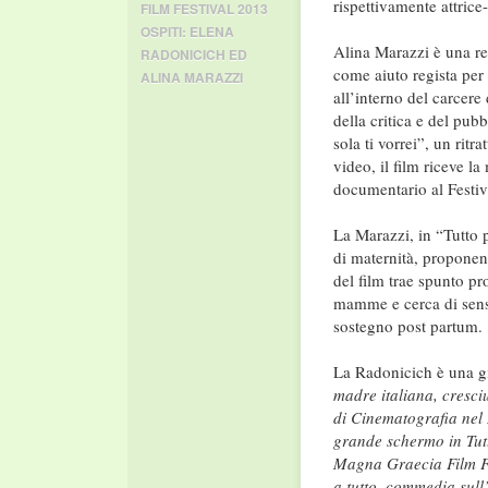
rispettivamente attrice-
FILM FESTIVAL 2013
OSPITI: ELENA
Alina Marazzi è una reg
RADONICICH ED
come aiuto regista per i
ALINA MARAZZI
all’interno del carcere
della critica e del pu
sola ti vorrei”, un rit
video, il film riceve la
documentario al Festiv
La Marazzi, in “Tutto p
di maternità, proponen
del film trae spunto pr
mamme e cerca di sensi
sostegno post partum.
La Radonicich è una gi
madre italiana, cresci
di Cinematografia nel 
grande schermo in Tutt
Magna Graecia Film Fes
a tutto, commedia sull’