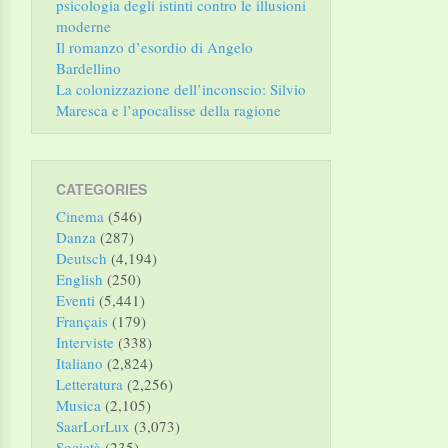
psicologia degli istinti contro le illusioni
moderne
Il romanzo d’esordio di Angelo
Bardellino
La colonizzazione dell’inconscio: Silvio
Maresca e l’apocalisse della ragione
CATEGORIES
Cinema
(546)
Danza
(287)
Deutsch
(4,194)
English
(250)
Eventi
(5,441)
Français
(179)
Interviste
(338)
Italiano
(2,824)
Letteratura
(2,256)
Musica
(2,105)
SaarLorLux
(3,073)
Società
(235)