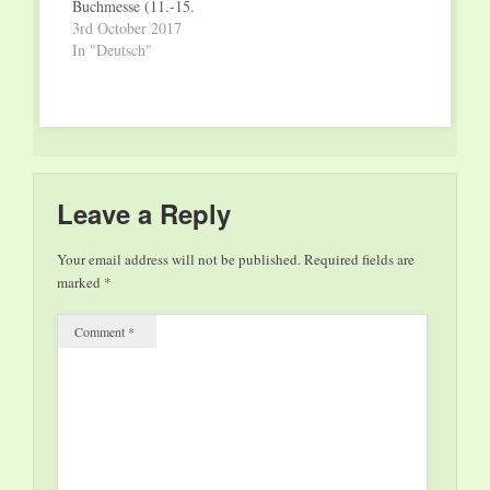
Buchmesse (11.-15.
Verlagen und
Oktober 2017) mehr
3rd October 2017
Agenturen…
denn je zu einem
In "Deutsch"
Seismographen für
globalgesellschaftliche
Entwicklungen. „Wo
das politische
Weltgeschehen
unübersichtlich wird,
tiefe Risse nahezu alle
Leave a Reply
Gesellschaften prägen
und Fake News die
Your email address will not be published.
Required fields are
journalistische
marked
*
Berichterstattung
herausfordern, wächst
Comment
*
der Wunsch nach
verlässlichen
Informationsquellen,
nach fundiertem
Wissen und…