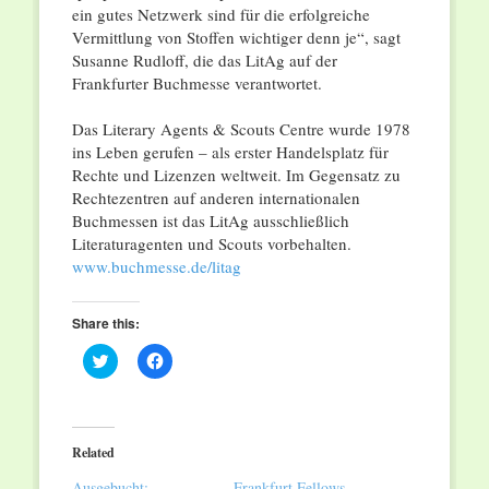
ein gutes Netzwerk sind für die erfolgreiche
Vermittlung von Stoffen wichtiger denn je“, sagt
Susanne Rudloff, die das LitAg auf der
Frankfurter Buchmesse verantwortet.
Das Literary Agents & Scouts Centre wurde 1978
ins Leben gerufen – als erster Handelsplatz für
Rechte und Lizenzen weltweit. Im Gegensatz zu
Rechtezentren auf anderen internationalen
Buchmessen ist das LitAg ausschließlich
Literaturagenten und Scouts vorbehalten.
www.buchmesse.de/litag
Share this:
Click
Click
to
to
share
share
on
on
Twitter
Facebook
(Opens
(Opens
in
in
Related
new
new
window)
window)
Ausgebucht:
Frankfurt Fellows