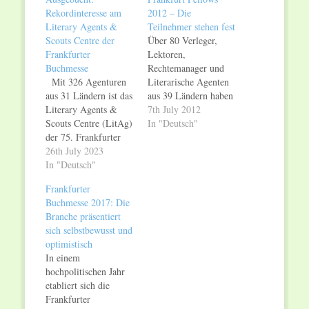
Rekordinteresse am
2012 – Die
Literary Agents &
Teilnehmer stehen fest
Scouts Centre der
Über 80 Verleger,
Frankfurter
Lektoren,
Buchmesse
Rechtemanager und
Mit 326 Agenturen
Literarische Agenten
aus 31 Ländern ist das
aus 39 Ländern haben
Literary Agents &
sich um die Teilnahme
7th July 2012
Scouts Centre (LitAg)
am renommierten
In "Deutsch"
der 75. Frankfurter
Fellowship Programm
Buchmesse (18.-22.
26th July 2023
der Frankfurter
Oktober 2023)
In "Deutsch"
Buchmesse beworben
ausgebucht. Insgesamt
- nun stehen die 16
Frankfurter
sind 548 Arbeitstische
Programmteilnehmer
Buchmesse 2017: Die
belegt – ein Rekord,
fest. Sie vertreten so
Branche präsentiert
der selbst die
unterschiedliche
sich selbstbewusst und
hervorragenden
Buchmärkte wie
optimistisch
Bilanzen der Jahre vor
Argentinien, Kanada,
In einem
der Corona-Krise
Dänemark, Ägypten
hochpolitischen Jahr
übersteigt (2018: 528
oder Rumänien.
etabliert sich die
Tische; 2019: 522
Erstmalig sind
Frankfurter
Tische). Zu den…
Mitarbeiter von