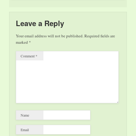
Swobodnik:
unplugged: leben.
guaia guaia Do + Fr
19.00, Sa 18.00, So –
Leave a Reply
Mi 19.00…
Your email address will not be published.
Required fields are
marked
*
Comment
*
Name
Email