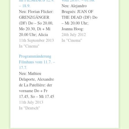
– 18.9.
Neu: Alejandro
Neu: Florian Flicker:
Brugués: JUAN OF
GRENZGÄNGER
THE DEAD (DF) Do
(DF) Do – So 20.00,
– Mi 20.00 Uhr;
Mo 20.30, Di + Mi
Joanna Hoog:
20.00 Uhr; Alicia
archipelago (DF) Do
24th July 2012
Scherson: IL
11th September 2013
+ Fr 20.30, Sa 19.00,
In "Cinema"
FUTURO (ital. OmU)
In "Cinema"
So – Mi 20.30 Uhr;
Do 19.00, Fr – So
Oliver Haardt: the
Programmänderung
20.30, Di 20.30 Uhr;
united states of
Filmhaus vom 11.7. –
Urs Schnell:
hoodoo (OmU) Do
17.7.
BOTTELD LIFE
19.00, Fr 21.00, So –
Neu: Mathieu
(teilw. OmU) Do
Mi 21.00 Uhr;
Delaporte, Alexandre
20.30 und Fr 19.00
Dewald & Lammert:
de La Patellière: der
mit Gästen, Sa – Mi
global viral…
vorname Do + Fr
19.00 Uhr mit…
17.45, So – Mi 17.45
Uhr; Xavier Dolan:
11th July 2013
laurence anyways
In "Deutsch"
(DF) Do + Fr 20.00,
Sa 19.00, So – Mi
20.00 Uhr; Sobo