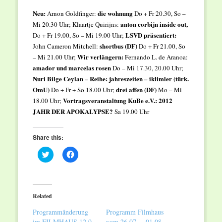
Neu:
die wohnung
Arnon Goldfinger:
Do + Fr 20.30, So –
anton corbijn inside out,
Mi 20.30 Uhr; Klaartje Quirijns:
LSVD präsentiert:
Do + Fr 19.00, So – Mi 19.00 Uhr;
shortbus (DF)
John Cameron Mitchell:
Do + Fr 21.00, So
Wir verlängern:
– Mi 21.00 Uhr;
Fernando L. de Aranoa:
amador und marcelas rosen
Do – Mi 17.30, 20.00 Uhr;
Nuri Bilge Ceylan – Reihe:
jahreszeiten – iklimler (türk.
OmU)
drei affen (DF)
Do + Fr + So 18.00 Uhr;
Mo – Mi
Vortragsveranstaltung
KuBe e.V.:
2012
18.00 Uhr;
JAHR DER APOKALYPSE?
Sa 19.00 Uhr
Share this:
Click
Click
to
to
share
share
on
on
Twitter
Facebook
(Opens
(Opens
in
in
Related
new
new
window)
window)
Programmänderung
Programm Filmhaus
im FILMHAUS 12.9.
vom 26.07. – 01.08.