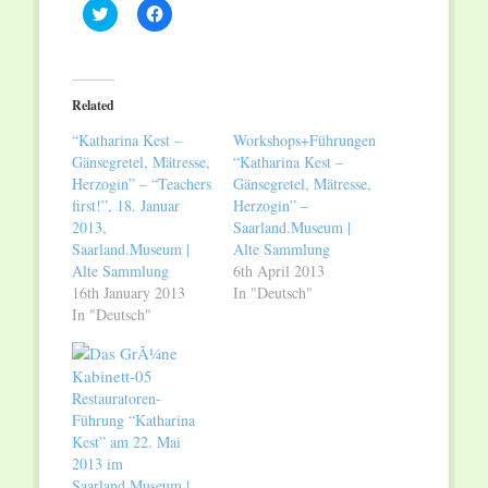
Click
Click
to
to
share
share
on
on
Twitter
Facebook
(Opens
(Opens
in
in
Related
new
new
window)
window)
“Katharina Kest –
Workshops+Führungen
Gänsegretel, Mätresse,
“Katharina Kest –
Herzogin” – “Teachers
Gänsegretel, Mätresse,
first!”, 18. Januar
Herzogin” –
2013,
Saarland.Museum |
Saarland.Museum |
Alte Sammlung
Alte Sammlung
6th April 2013
16th January 2013
In "Deutsch"
In "Deutsch"
Restauratoren-
Führung “Katharina
Kest” am 22. Mai
2013 im
Saarland.Museum |