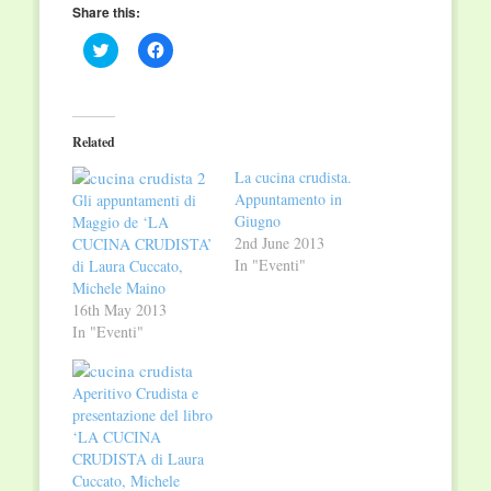
Share this:
Click
Click
to
to
share
share
on
on
Twitter
Facebook
(Opens
(Opens
in
in
Related
new
new
window)
window)
La cucina crudista.
Appuntamento in
Gli appuntamenti di
Giugno
Maggio de ‘LA
2nd June 2013
CUCINA CRUDISTA’
In "Eventi"
di Laura Cuccato,
Michele Maino
16th May 2013
In "Eventi"
Aperitivo Crudista e
presentazione del libro
‘LA CUCINA
CRUDISTA di Laura
Cuccato, Michele