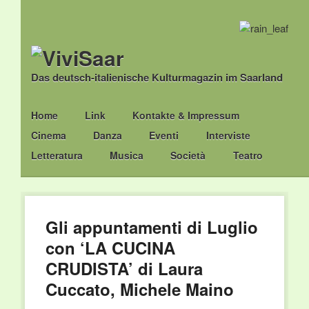
Das deutsch-italienische Kulturmagazin im Saarland
Main menu
Skip
Home
Link
Kontakte & Impressum
to
Cinema
Danza
Eventi
Interviste
content
Letteratura
Musica
Società
Teatro
Gli appuntamenti di Luglio
con ‘LA CUCINA
CRUDISTA’ di Laura
Cuccato, Michele Maino