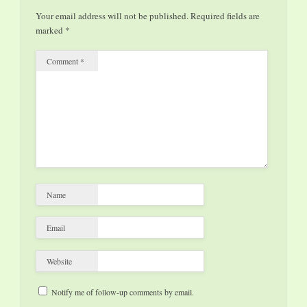
sich die
Your email address will not be published.
Required fields are
Besucherresonanz im
marked
*
Vergleich zur ersten
Ausstellung "Urban…
Comment
*
Name
Email
Website
Notify me of follow-up comments by email.