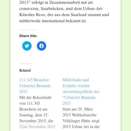
2013” erfolgt in Zusammenarbeit mit art
conexxion, Saarbrücken, und dem Urban-Art-
Künstler Reso, der aus dem Saarland stammt und
mittlerweile international bekannt ist.
Share this:
Click
Click
to
to
share
share
on
on
Twitter
Facebook
(Opens
(Opens
in
in
Related
new
new
window)
window)
111.345 Besucher:
Möllerhalle und
UrbanArt Biennale
Erzhalle werden
2015
Ausstellungsfläche der
Mit der Rekordzahl
“UrbanArt Biennale
von 111.345
2015
Besuchern ist am
Start am 29. März
Sonntag, dem 15.
2015 Weltkulturerbe
November 2015, die
Völklinger Hütte zeigt
"UrbanArt Biennale®
22nd November 2015
2015 Urban Art in der