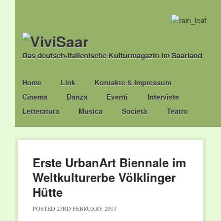
Das deutsch-italienische Kulturmagazin im Saarland
Main menu
Skip
Home
Link
Kontakte & Impressum
to
Cinema
Danza
Eventi
Interviste
content
Letteratura
Musica
Società
Teatro
Erste UrbanArt Biennale im
Weltkulturerbe Völklinger
Hütte
POSTED
23RD FEBRUARY 2013