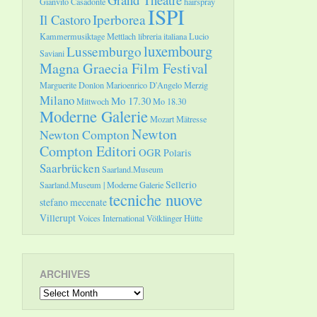
Gianvito Casadonte
hairspray
ISPI
Il Castoro
Iperborea
Kammermusiktage Mettlach
libreria italiana
Lucio
luxembourg
Lussemburgo
Saviani
Magna Graecia Film Festival
Marguerite Donlon
Marioenrico D'Angelo
Merzig
Milano
Mo 17.30
Mittwoch
Mo 18.30
Moderne Galerie
Mozart
Mätresse
Newton
Newton Compton
Compton Editori
OGR
Polaris
Saarbrücken
Saarland.Museum
Sellerio
Saarland.Museum | Moderne Galerie
tecniche nuove
stefano mecenate
Villerupt
Voices International
Völklinger Hütte
ARCHIVES
Archives