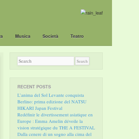
ra
Musica
Società
Teatro
RECENT POSTS
L’anima del Sol Levante conquista
Berlino: prima edizione del NATSU
HIKARI Japan Festival
Redéfinir le divertissement asiatique en
Europe : Emma Amelin dévoile la
vision stratégique du THE A FESTIVAL
Dalla cenere di un sogno alla cima del