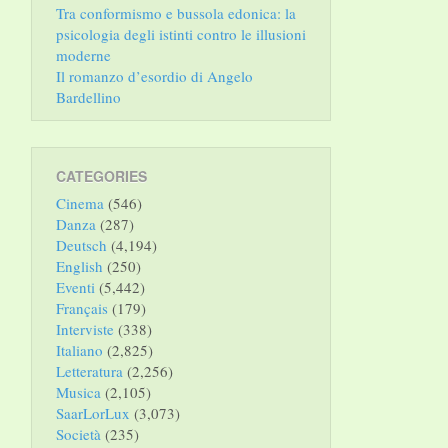
Tra conformismo e bussola edonica: la
psicologia degli istinti contro le illusioni
moderne
Il romanzo d’esordio di Angelo
Bardellino
CATEGORIES
Cinema
(546)
Danza
(287)
Deutsch
(4,194)
English
(250)
Eventi
(5,442)
Français
(179)
Interviste
(338)
Italiano
(2,825)
Letteratura
(2,256)
Musica
(2,105)
SaarLorLux
(3,073)
Società
(235)