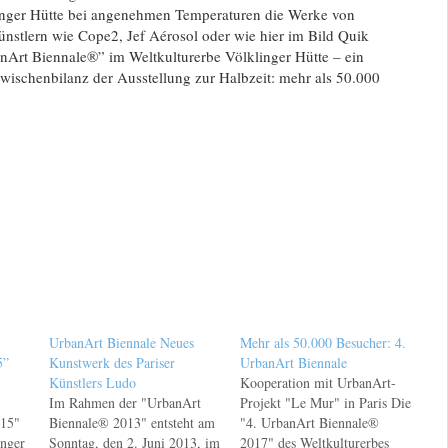
inger Hütte bei angenehmen Temperaturen die Werke von
ünstlern wie Cope2, Jef Aérosol oder wie hier im Bild Quik
Art Biennale®” im Weltkulturerbe Völklinger Hütte – ein
Zwischenbilanz der Ausstellung zur Halbzeit: mehr als 50.000
UrbanArt Biennale Neues
Mehr als 50.000 Besucher: 4.
5”
Kunstwerk des Pariser
UrbanArt Biennale
Künstlers Ludo
Kooperation mit UrbanArt-
Im Rahmen der "UrbanArt
Projekt "Le Mur" in Paris Die
015"
Biennale® 2013" entsteht am
"4. UrbanArt Biennale®
inger
Sonntag, den 2. Juni 2013, im
2017" des Weltkulturerbes