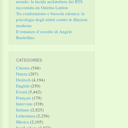
mondo: la lucida architettura dei BTS
raccontata da Onirina Lantou
Tra conformismo e bussola edonica: la
psicologia degli istinti contro le illusioni
moderne
Il romanzo d’esordio di Angelo
Bardellino
CATEGORIES
Cinema
(546)
Danza
(287)
Deutsch
(4,194)
English
(250)
Eventi
(5,442)
Français
(179)
Interviste
(338)
Italiano
(2,825)
Letteratura
(2,256)
Musica
(2,105)
SaarLorLux
(3,073)