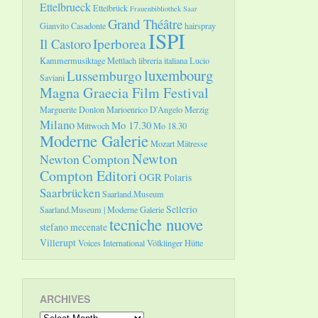
Ettelbrueck
Ettelbrück
Frauenbibliothek Saar
Grand Théâtre
Gianvito Casadonte
hairspray
ISPI
Il Castoro
Iperborea
Kammermusiktage Mettlach
libreria italiana
Lucio
luxembourg
Lussemburgo
Saviani
Magna Graecia Film Festival
Marguerite Donlon
Marioenrico D'Angelo
Merzig
Milano
Mo 17.30
Mittwoch
Mo 18.30
Moderne Galerie
Mozart
Mätresse
Newton
Newton Compton
Compton Editori
OGR
Polaris
Saarbrücken
Saarland.Museum
Sellerio
Saarland.Museum | Moderne Galerie
tecniche nuove
stefano mecenate
Villerupt
Voices International
Völklinger Hütte
ARCHIVES
Archives