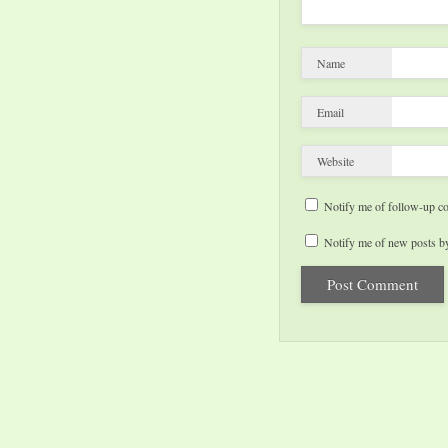
Name
Email
Website
Notify me of follow-up c
Notify me of new posts by