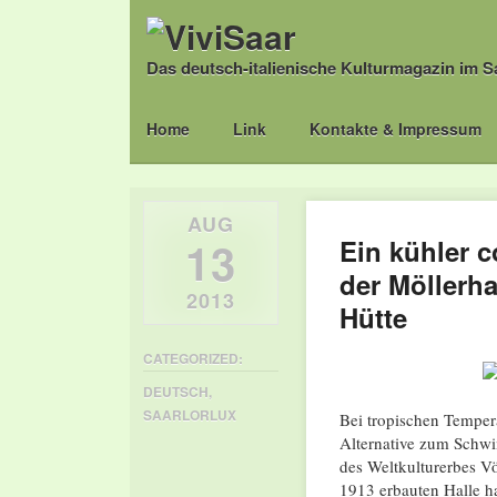
Das deutsch-italienische Kulturmagazin im S
Main menu
Skip
Home
Link
Kontakte & Impressum
to
content
AUG
13
Ein kühler c
der Möllerha
2013
Hütte
CATEGORIZED:
DEUTSCH
,
SAARLORLUX
Bei tropischen Temper
Alternative zum Schwi
des Weltkulturerbes V
1913 erbauten Halle ha