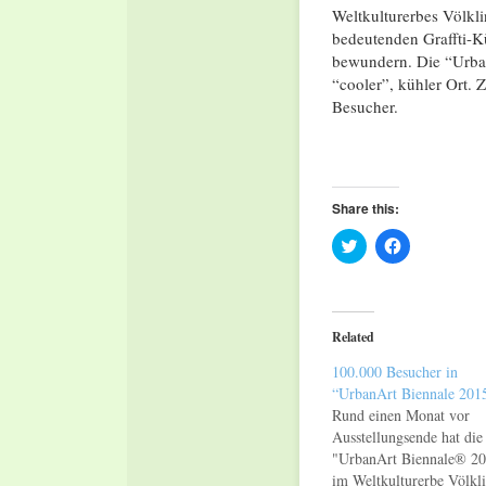
Weltkulturerbes Völkl
bedeutenden Graffti-K
bewundern. Die “Urban
“cooler”, kühler Ort. 
Besucher.
Share this:
Click
Click
to
to
share
share
on
on
Twitter
Facebook
(Opens
(Opens
in
in
Related
new
new
window)
window)
100.000 Besucher in
“UrbanArt Biennale 201
Rund einen Monat vor
Ausstellungsende hat die
"UrbanArt Biennale® 2
im Weltkulturerbe Völkl