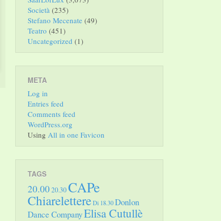
Società
(235)
Stefano Mecenate
(49)
Teatro
(451)
Uncategorized
(1)
META
Log in
Entries feed
Comments feed
WordPress.org
Using
All in one Favicon
TAGS
CAPe
20.00
20.30
Chiarelettere
Donlon
Di 18.30
Elisa Cutullè
Dance Company