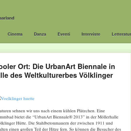
aarland
Cinema
Danza
Eventi
Interviste
Letteratu
ooler Ort: Die UrbanArt Biennale in
lle des Weltkulturerbes Völklinger
aturen sehnen wir uns nach einem kühlen Plätzchen. Eine
mmbad bietet die “UrbanArt Biennale® 2013” in der Möllerhalle
ölklinger Hütte. Die Stahlbetonmauern der zwischen 1911 und
lten einen großen Teil der Hitze fern. So können die Besucher des