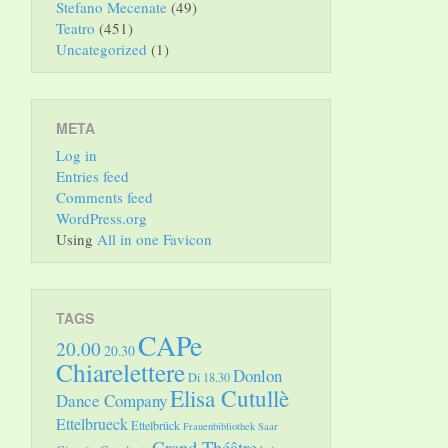
Stefano Mecenate
(49)
Teatro
(451)
Uncategorized
(1)
META
Log in
Entries feed
Comments feed
WordPress.org
Using
All in one Favicon
TAGS
CAPe
20.00
20.30
Chiarelettere
Donlon
Di 18.30
Elisa Cutullè
Dance Company
Ettelbrueck
Ettelbrück
Frauenbibliothek Saar
Grand Théâtre