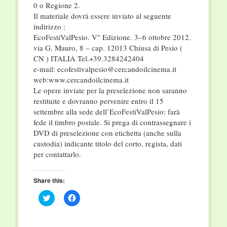
0 o Regione 2.
Il materiale dovrà essere inviato al seguente
indirizzo :
EcoFestiValPesio. V° Edizione. 3–6 ottobre 2012.
via G. Mauro, 8 – cap. 12013 Chiusa di Pesio (
CN ) ITALIA Tel.+39.3284242404
e-mail: ecofestivalpesio@cercandoilcinema.it
web:www.cercandoilcinema.it
Le opere inviate per la preselezione non saranno
restituite e dovranno pervenire entro il 15
settembre alla sede dell’EcoFestiValPesio: farà
fede il timbro postale. Si prega di contrassegnare i
DVD di preselezione con etichetta (anche sulla
custodia) indicante titolo del corto, regista, dati
per contattarlo.
Share this:
Click
Click
to
to
share
share
on
on
Twitter
Facebook