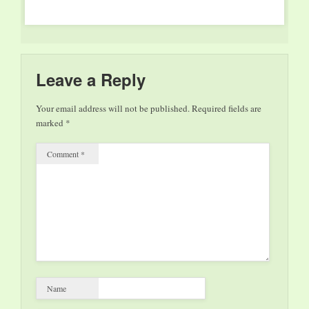
dell’archivio del
della Provincia del
Festival che…
VCO e della Comunità
Montana Valle
Vigezzo. 2. Saranno
ammessi lavori…
Leave a Reply
Your email address will not be published.
Required fields are
marked
*
Comment
*
Name