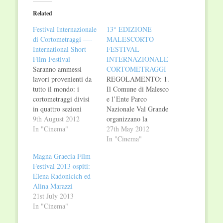
(Opens
(Opens
in
in
Related
new
new
window)
window)
Festival Internazionale
13° EDIZIONE
di Cortometraggi —-
MALESCORTO
International Short
FESTIVAL
Film Festival
INTERNAZIONALE
Saranno ammessi
CORTOMETRAGGI
lavori provenienti da
REGOLAMENTO: 1.
tutto il mondo: i
Il Comune di Malesco
cortometraggi divisi
e l’Ente Parco
in quattro sezioni
Nazionale Val Grande
verranno esaminati da
9th August 2012
organizzano la
una giuria composta
In "Cinema"
tredicesima edizione
27th May 2012
da cinque persone
del Festival
In "Cinema"
scelte dal Direttore
Internazionale
Magna Graecia Film
Artistico del Festival:
Cortometraggi
Festival 2013 ospiti:
Giancarlo Baudena. I
MALESCORTO 2012
Elena Radonicich ed
lavori rispondenti al
in collaborazione con
Alina Marazzi
regolamento, finalisti
l’Associazione
21st July 2013
e non, saranno
Cercando il Cinema e
In "Cinema"
catalogati e andranno
con il patrocino della
a far parte
Regione Piemonte,