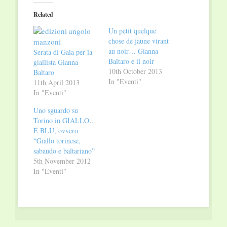
(Opens
(Opens
in
in
Related
new
new
window)
window)
Un petit quelque
chose de jaune virant
au noir… Gianna
Serata di Gala per la
Baltaro e il noir
giallista Gianna
10th October 2013
Baltaro
In "Eventi"
11th April 2013
In "Eventi"
Uno sguardo su
Torino in GIALLO…
E BLU, ovvero
“Giallo torinese,
sabaudo e baltariano”
5th November 2012
In "Eventi"