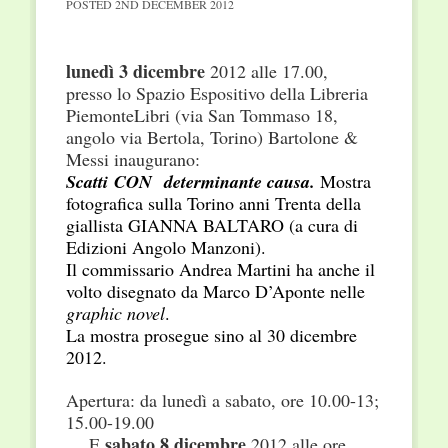
POSTED
2ND DECEMBER 2012
lunedì 3 dicembre
2012 alle 17.00,
presso lo Spazio Espositivo della Libreria
PiemonteLibri (via San Tommaso 18,
angolo via Bertola, Torino) Bartolone &
Messi inaugurano:
Scatti CON determinante causa.
Mostra
fotografica sulla Torino anni Trenta della
giallista GIANNA BALTARO (a cura di
Edizioni Angolo Manzoni).
Il commissario Andrea Martini ha anche il
volto disegnato da Marco D’Aponte nelle
graphic novel
.
La mostra prosegue sino al 30 dicembre
2012.
Apertura: da lunedì a sabato, ore 10.00-13;
15.00-19.00
sabato 8 dicembre
E
2012 alle ore