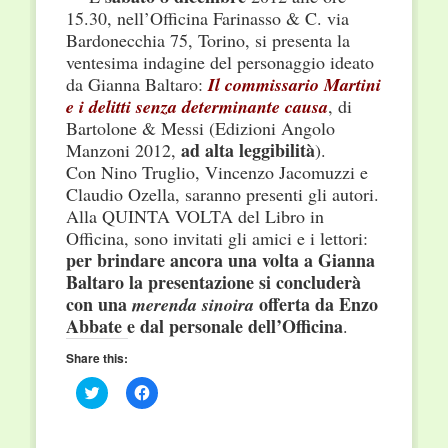
15.30, nell’
Officina Farinasso & C. via
Bardonecchia 75, Torino, si
presenta l
a
ventesima indagine del personaggio ideato
da Gianna Baltaro:
Il commissario Martini
e i delitti senza determinante causa
,
di
Bartolone & Messi (Edizioni Angolo
ad alta leggibilità
Manzoni 2012,
).
Con
Nino Truglio,
Vincenzo Jacomuzzi e
Claudio Ozella, s
aranno presenti gli autori.
Alla QUINTA VOLTA del Libro in
Officina, sono invitati gli amici e i lettori:
per brindare ancora una volta a Gianna
Baltaro
la presentazione si concluderà
con una
offerta da Enzo
merenda sinoira
Abbate e dal personale dell’Officina
.
Share this:
Click
Click
to
to
share
share
on
on
Twitter
Facebook