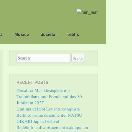
ra
Musica
Società
Teatro
RECENT POSTS
Dresdner Musikfestspiele mit
Traumbilanz und Freude auf das 50.
Jubiläum 2027
L’anima del Sol Levante conquista
Berlino: prima edizione del NATSU
HIKARI Japan Festival
Redéfinir le divertissement asiatique en