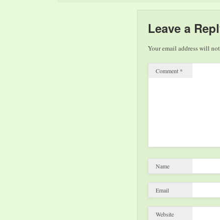
del 6° volume di Diari
Leave a Repl
Your email address will not
Comment
*
Name
Email
Website