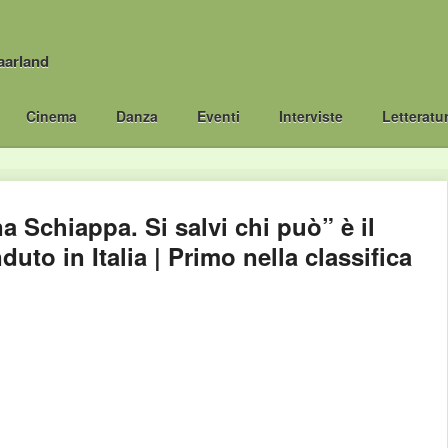
aarland
Cinema
Danza
Eventi
Interviste
Letteratu
na Schiappa. Si salvi chi può” è il
duto in Italia | Primo nella classifica