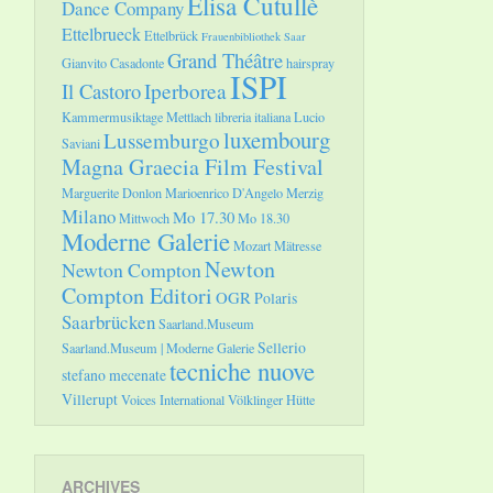
Elisa Cutullè
Dance Company
Ettelbrueck
Ettelbrück
Frauenbibliothek Saar
Grand Théâtre
Gianvito Casadonte
hairspray
ISPI
Il Castoro
Iperborea
Kammermusiktage Mettlach
libreria italiana
Lucio
luxembourg
Lussemburgo
Saviani
Magna Graecia Film Festival
Marguerite Donlon
Marioenrico D'Angelo
Merzig
Milano
Mo 17.30
Mittwoch
Mo 18.30
Moderne Galerie
Mozart
Mätresse
Newton
Newton Compton
Compton Editori
OGR
Polaris
Saarbrücken
Saarland.Museum
Sellerio
Saarland.Museum | Moderne Galerie
tecniche nuove
stefano mecenate
Villerupt
Voices International
Völklinger Hütte
ARCHIVES