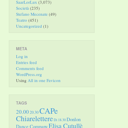
SaarLorLux
(3,073)
Società
(235)
Stefano Mecenate
(49)
Teatro
(451)
Uncategorized
(1)
META
Log in
Entries feed
Comments feed
WordPress.org
Using
All in one Favicon
TAGS
CAPe
20.00
20.30
Chiarelettere
Donlon
Di 18.30
Elisa Cutullè
Dance Company