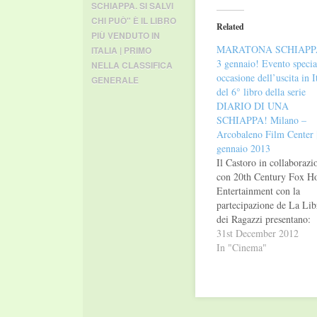
Twitter
Facebook
SCHIAPPA. SI SALVI
(Opens
(Opens
in
in
CHI PUÒ" È IL LIBRO
Related
new
new
PIÙ VENDUTO IN
window)
window)
MARATONA SCHIAPPA
ITALIA | PRIMO
3 gennaio! Evento specia
NELLA CLASSIFICA
occasione dell’uscita in I
GENERALE
del 6° libro della serie
DIARIO DI UNA
SCHIAPPA! Milano –
Arcobaleno Film Center 
gennaio 2013
Il Castoro in collaborazi
con 20th Century Fox 
Entertainment con la
partecipazione de La Lib
dei Ragazzi presentano:
Giovedì 3 gennaio 2013 
31st December 2012
11.00 - 14.00 - 16.00 C
In "Cinema"
Arcobaleno Film Center, 
Tunisia 11 - Milano
MARATONA SCHIAPPA
occasione dell'uscita in It