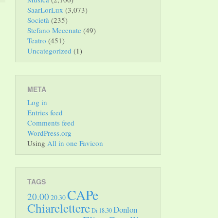
SaarLorLux
(3,073)
Società
(235)
Stefano Mecenate
(49)
Teatro
(451)
Uncategorized
(1)
META
Log in
Entries feed
Comments feed
WordPress.org
Using
All in one Favicon
TAGS
CAPe
20.00
20.30
Chiarelettere
Donlon
Di 18.30