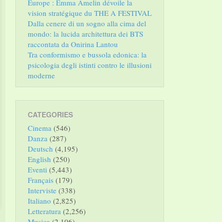
Europe : Emma Amelin dévoile la
vision stratégique du THE A FESTIVAL
Dalla cenere di un sogno alla cima del
mondo: la lucida architettura dei BTS
raccontata da Onirina Lantou
Tra conformismo e bussola edonica: la
psicologia degli istinti contro le illusioni
moderne
CATEGORIES
Cinema
(546)
Danza
(287)
Deutsch
(4,195)
English
(250)
Eventi
(5,443)
Français
(179)
Interviste
(338)
Italiano
(2,825)
Letteratura
(2,256)
Musica
(2,106)