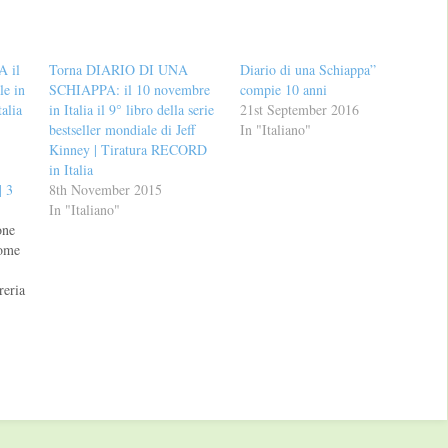
 il
Torna DIARIO DI UNA
Diario di una Schiappa”
le in
SCHIAPPA: il 10 novembre
compie 10 anni
talia
in Italia il 9° libro della serie
21st September 2016
bestseller mondiale di Jeff
In "Italiano"
Kinney | Tiratura RECORD
in Italia
| 3
8th November 2015
In "Italiano"
one
Home
reria
- ore
inema
viale
! In
alia