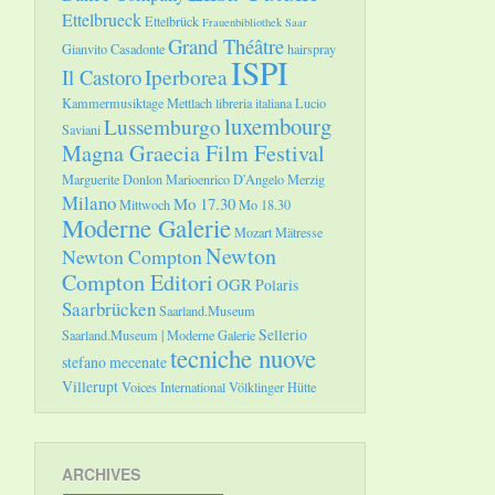
Ettelbrueck
Ettelbrück
Frauenbibliothek Saar
Grand Théâtre
Gianvito Casadonte
hairspray
ISPI
Il Castoro
Iperborea
Kammermusiktage Mettlach
libreria italiana
Lucio
luxembourg
Lussemburgo
Saviani
Magna Graecia Film Festival
Marguerite Donlon
Marioenrico D'Angelo
Merzig
Milano
Mo 17.30
Mittwoch
Mo 18.30
Moderne Galerie
Mozart
Mätresse
Newton
Newton Compton
Compton Editori
OGR
Polaris
Saarbrücken
Saarland.Museum
Sellerio
Saarland.Museum | Moderne Galerie
tecniche nuove
stefano mecenate
Villerupt
Voices International
Völklinger Hütte
ARCHIVES