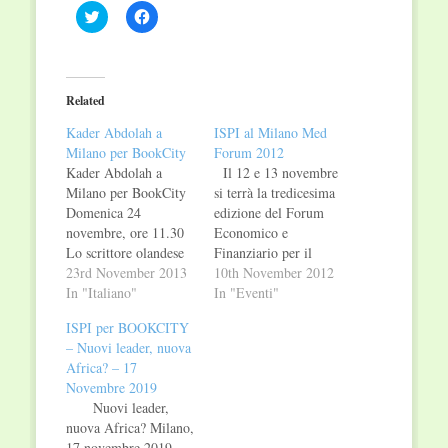
Click
Click
to
to
share
share
on
on
Twitter
Facebook
(Opens
(Opens
in
in
Related
new
new
window)
window)
Kader Abdolah a
ISPI al Milano Med
Milano per BookCity
Forum 2012
Kader Abdolah a
Il 12 e 13 novembre
Milano per BookCity
si terrà la tredicesima
Domenica 24
edizione del Forum
novembre, ore 11.30
Economico e
Lo scrittore olandese
Finanziario per il
di origini iraniane
23rd November 2013
Mediterraneo “Milano
10th November 2012
Kader Abdolah sarà
In "Italiano"
Med Forum 2012”.
In "Eventi"
ospite di BookCity
ISPI ha contribuito in
ISPI per BOOKCITY
Milano per presentare
particolare
– Nuovi leader, nuova
il suo ultimo
all’organizzazione del
Africa? – 17
romanzo, Il corvo
workshop
Novembre 2019
(Iperborea, 2013).
“Mediterranean
Nuovi leader,
L'incontro "Dall'iran
Energy Outlook:
nuova Africa? Milano,
con amore: una storia
resources and
17 novembre 2019 -