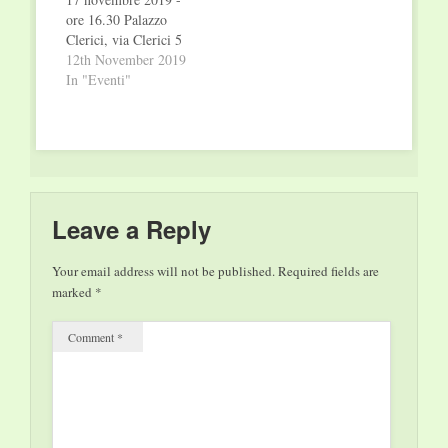
di ordinaria
networks”, nel quadro
ore 16.30 Palazzo
immigrazione", è
di un progetto di
Clerici, via Clerici 5
previsto domenica 24
collaborazione con
Negli ultimi anni,
12th November 2019
novembre, alle 11.30,
Promos-Camera di
l’Africa subsahariana è
In "Eventi"
nelle…
Commercio di
stata attraversata da
Milano…
trasformazioni
profonde. L’ascesa di
nuovi leader – tra
questi, il premio
Nobel per la pace
Abiy Ahmed, Primo
Leave a Reply
Ministro dell’Etiopia
– ha…
Your email address will not be published.
Required fields are
marked
*
Comment
*