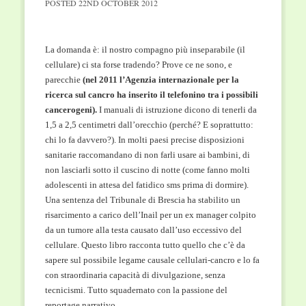
POSTED
22ND OCTOBER 2012
La domanda è: il nostro compagno più inseparabile (il
cellulare) ci sta forse tradendo? Prove ce ne sono, e
parecchie
(nel 2011 l’Agenzia internazionale per la
ricerca sul cancro ha inserito il telefonino tra i possibili
cancerogeni).
I manuali di istruzione dicono di tenerli da
1,5 a 2,5 centimetri dall’orecchio (perché? E soprattutto:
chi lo fa davvero?). In molti paesi precise disposizioni
sanitarie raccomandano di non farli usare ai bambini, di
non lasciarli sotto il cuscino di notte (come fanno molti
adolescenti in attesa del fatidico sms prima di dormire).
Una sentenza del Tribunale di Brescia ha stabilito un
risarcimento a carico dell’Inail per un ex manager colpito
da un tumore alla testa causato dall’uso eccessivo del
cellulare. Questo libro racconta tutto quello che c’è da
sapere sul possibile legame causale cellulari-cancro e lo fa
con straordinaria capacità di divulgazione, senza
tecnicismi. Tutto squadernato con la passione del
reportage narrativo.