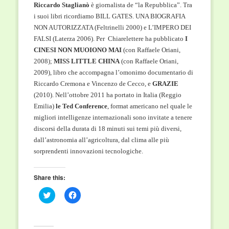
Riccardo Staglianò
è giornalista de “la Repubblica”. Tra
i suoi libri ricordiamo BILL GATES. UNA BIOGRAFIA
NON AUTORIZZATA (Feltrinelli 2000) e L’IMPERO DEI
FALSI (Laterza 2006). Per Chiarelettere ha pubblicato
I
CINESI NON MUOIONO MAI
(con Raffaele Oriani,
2008);
MISS LITTLE CHINA
(con Raffaele Oriani,
2009), libro che accompagna l’omonimo documentario di
Riccardo Cremona e Vincenzo de Cecco, e
GRAZIE
(2010). Nell’ottobre 2011 ha portato in Italia (Reggio
Emilia)
le Ted Conference
, format americano nel quale le
migliori intelligenze internazionali sono invitate a tenere
discorsi della durata di 18 minuti sui temi più diversi,
dall’astronomia all’agricoltura, dal clima alle più
sorprendenti innovazioni tecnologiche.
Share this:
Click
Click
to
to
share
share
on
on
Twitter
Facebook
(Opens
(Opens