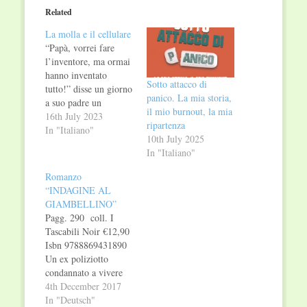
in
in
Related
new
new
window)
window)
La molla e il cellulare
“Papà, vorrei fare
l’inventore, ma ormai
hanno inventato
Sotto attacco di
tutto!” disse un giorno
panico. La mia storia,
a suo padre un
il mio burnout, la mia
bambino che si
16th July 2023
ripartenza
chiamava Federico.
In "Italiano"
10th July 2025
Anzi, che si chiama
In "Italiano"
Federico. Per la
precisione, Federico
Romanzo
Faggin, noto per
“INDAGINE AL
essere l’inventore del
GIAMBELLINO”
microchip e del
Pagg. 290 coll. I
touchscreen. Si vede
Tascabili Noir €12,90
che proprio tutto non
Isbn 9788869431890
avevano ancora
Un ex poliziotto
inventato…
condannato a vivere
Federico…
con un proiettile in
4th December 2017
testa, ma che grazie a
In "Deutsch"