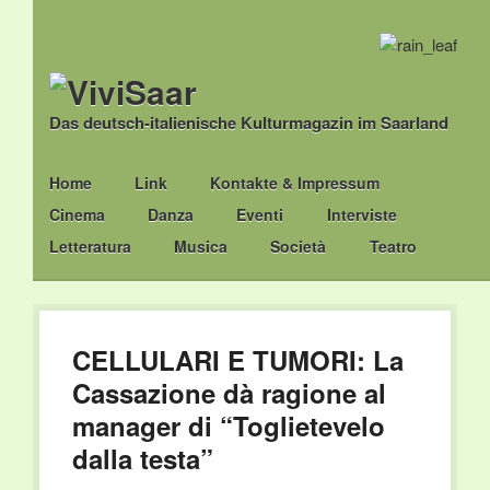
Das deutsch-italienische Kulturmagazin im Saarland
Main menu
Skip
Home
Link
Kontakte & Impressum
to
Cinema
Danza
Eventi
Interviste
content
Letteratura
Musica
Società
Teatro
CELLULARI E TUMORI: La
Cassazione dà ragione al
manager di “Toglietevelo
dalla testa”