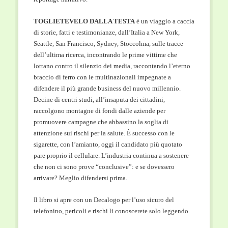
TOGLIETEVELO DALLA TESTA
è un viaggio a caccia
di storie, fatti e testimonianze, dall’Italia a New York,
Seattle, San Francisco, Sydney, Stoccolma, sulle tracce
dell’ultima ricerca, incontrando le prime vittime che
lottano contro il silenzio dei media, raccontando l’eterno
braccio di ferro con le multinazionali impegnate a
difendere il più grande business del nuovo millennio.
Decine di centri studi, all’insaputa dei cittadini,
raccolgono montagne di fondi dalle aziende per
promuovere campagne che abbassino la soglia di
attenzione sui rischi per la salute. È successo con le
sigarette, con l’amianto, oggi il candidato più quotato
pare proprio il cellulare. L’industria continua a sostenere
che non ci sono prove “conclusive”: e se dovessero
arrivare? Meglio difendersi prima.
Il libro si apre con un Decalogo per l’uso sicuro del
telefonino, pericoli e rischi li conoscerete solo leggendo.