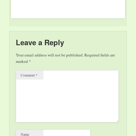
quella ferita ha
guadagnato le capacità
di un mentalista. Un
omicidio difficile da
risolvere, in una
Milano di periferia
che annaspa tra
Leave a Reply
passato e presente.…
Your email address will not be published.
Required fields are
marked
*
Comment
*
Name