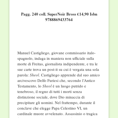
Pagg. 240 coll. SuperNoir Bross €14,90
Isbn
9788869433764
Manuel Castigliego, giovane commissario italo-
spagnolo, indaga in maniera non ufficiale sulla
morte di Freitas, giornalista indipendente, e tra le
sue carte trova un post-it su cui è vergata una sola
parola:
Sheol
. Castigliego apprende dal suo amico
arcivescovo Delfo Furiesi che, secondo l’Antico
Testamento, lo
Sheol
è un luogo putrido e
tenebroso, il regno di tutti i morti senza
distinzione sociale, dove Dio minaccia di
precipitare gli uomini. Nel frattempo, durante il
conclave che elegge Papa Celestino VI, un
cardinale muore avvelenato. Assassinio o tragica