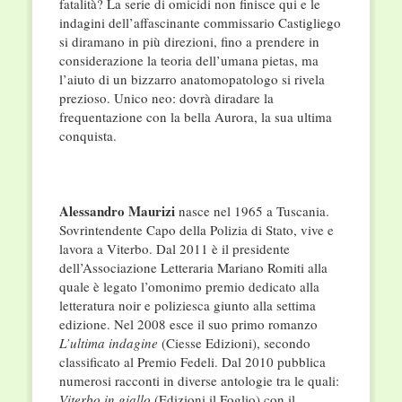
fatalità? La serie di omicidi non finisce qui e le
indagini dell’affascinante commissario Castigliego
si diramano in più direzioni, fino a prendere in
considerazione la teoria dell’umana pietas, ma
l’aiuto di un bizzarro anatomopatologo si rivela
prezioso. Unico neo: dovrà diradare la
frequentazione con la bella Aurora, la sua ultima
conquista.
Alessandro Maurizi
nasce nel 1965 a Tuscania.
Sovrintendente Capo della Polizia di Stato, vive e
lavora a Viterbo. Dal 2011 è il presidente
dell’Associazione Letteraria Mariano Romiti alla
quale è legato l’omonimo premio dedicato alla
letteratura noir e poliziesca giunto alla settima
edizione. Nel 2008 esce il suo primo romanzo
L’ultima indagine
(Ciesse Edizioni), secondo
classificato al Premio Fedeli. Dal 2010 pubblica
numerosi racconti in diverse antologie tra le quali:
Viterbo in giallo
(Edizioni il Foglio) con il