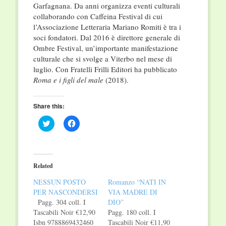
Garfagnana. Da anni organizza eventi culturali
collaborando con Caffeina Festival di cui
l’Associazione Letteraria Mariano Romiti è tra i
soci fondatori. Dal 2016 è direttore generale di
Ombre Festival, un’importante manifestazione
culturale che si svolge a Viterbo nel mese di
luglio. Con Fratelli Frilli Editori ha pubblicato
Roma e i figli del male
(2018).
Share this:
Click
Click
to
to
share
share
on
on
Twitter
Facebook
(Opens
(Opens
in
in
Related
new
new
window)
window)
NESSUN POSTO
Romanzo “NATI IN
PER NASCONDERSI
VIA MADRE DI
Pagg. 304 coll. I
DIO”
Tascabili Noir €12,90
Pagg. 180 coll. I
Isbn 9788869432460
Tascabili Noir €11,90