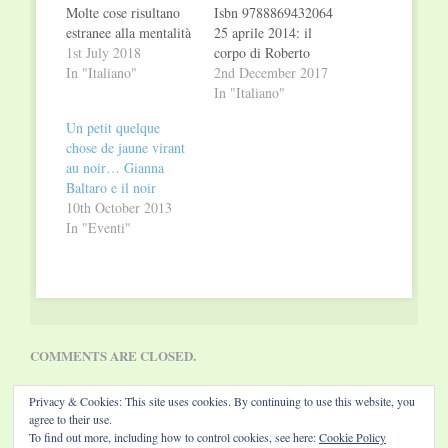
Molte cose risultano
Isbn 9788869432064
estranee alla mentalità
25 aprile 2014: il
e allo spirito di una
1st July 2018
corpo di Roberto
squadra di calcio, e
In "Italiano"
Centurioni, senza
2nd December 2017
una di queste è
tetto, viene ritrovato
In "Italiano"
l'omicidio. Fino alla
in piazza Martinez,
Un petit quelque
notte in cui, appena
morto per
chose de jaune virant
finito il campionato,
strangolamento.
au noir… Gianna
viene torturato e
L’indagine viene
Baltaro e il noir
ucciso il medico
affidata al
10th October 2013
sociale della
commissario Andrea
In "Eventi"
Modenese F.C.…
Pagani, di recente
insediatosi nel
commissariato di San
Fruttuoso. Pochi
giorni prima
dell’omicidio, la
madre di…
COMMENTS ARE CLOSED.
Privacy & Cookies: This site uses cookies. By continuing to use this website, you
agree to their use.
To find out more, including how to control cookies, see here:
Cookie Policy