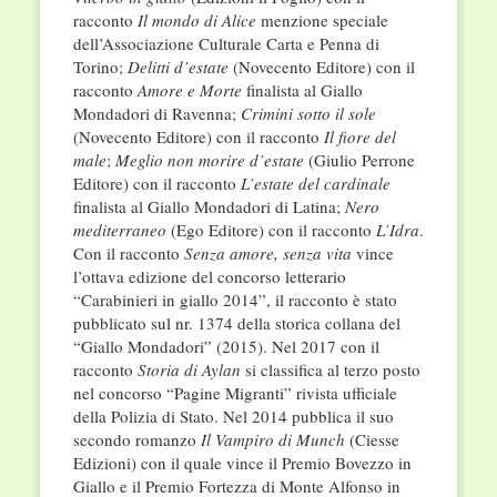
racconto
Il
mondo di Alice
menzione speciale
dell’Associazione Culturale Carta e Penna di
Torino;
Delitti d’estate
(Novecento Editore) con il
racconto
Amore e Morte
finalista al Giallo
Mondadori di Ravenna;
Crimini sotto
il sole
(Novecento Editore) con il racconto
Il fiore
del
male
;
Meglio non morire d’estate
(Giulio Perrone
Editore) con il racconto
L’estate del cardinale
finalista al Giallo Mondadori di Latina;
Nero
mediterraneo
(Ego Editore) con il racconto
L’Idra
.
Con il racconto
Senza amore, senza vita
vince
l’ottava edizione del concorso letterario
“Carabinieri in giallo 2014”, il racconto è stato
pubblicato sul nr. 1374 della storica collana del
“Giallo Mondadori” (2015). Nel 2017 con il
racconto
Storia di Aylan
si classifica al terzo posto
nel concorso “Pagine Migranti” rivista ufficiale
della Polizia di Stato. Nel 2014 pubblica il suo
secondo romanzo
Il Vampiro di Munch
(Ciesse
Edizioni) con il quale vince il Premio Bovezzo in
Giallo e il Premio Fortezza di Monte Alfonso in