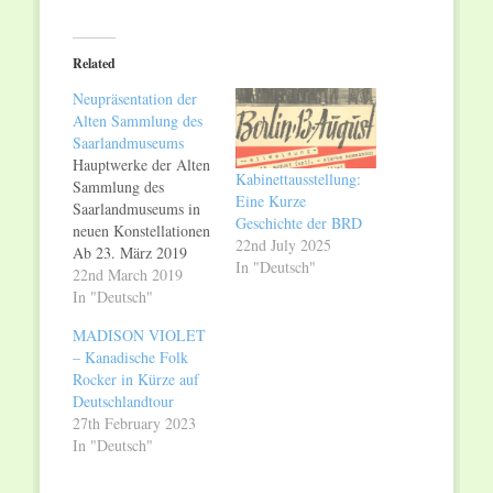
on
on
Twitter
Facebook
(Opens
(Opens
in
in
Related
new
new
window)
window)
Neupräsentation der
Alten Sammlung des
Saarlandmuseums
Hauptwerke der Alten
Kabinettausstellung:
Sammlung des
Eine Kurze
Saarlandmuseums in
Geschichte der BRD
neuen Konstellationen
22nd July 2025
Ab 23. März 2019
In "Deutsch"
Nach dem Ende der
22nd March 2019
Ausstellung zum 300.
In "Deutsch"
Geburtstag von
MADISON VIOLET
Wilhelm Heinrich von
– Kanadische Folk
Nassau-Saarbrücken
Rocker in Kürze auf
sind ab Samstag, 23.
Deutschlandtour
März 2019, im ersten
27th February 2023
Obergeschoss des
In "Deutsch"
Kreisständehauses
zentrale Stücke aus