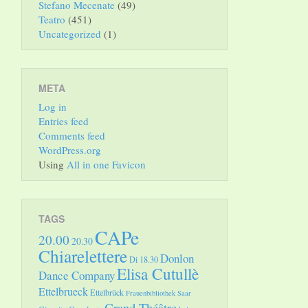
Stefano Mecenate
(49)
Teatro
(451)
Uncategorized
(1)
META
Log in
Entries feed
Comments feed
WordPress.org
Using
All in one Favicon
TAGS
CAPe
20.00
20.30
Chiarelettere
Donlon
Di 18.30
Elisa Cutullè
Dance Company
Ettelbrueck
Ettelbrück
Frauenbibliothek Saar
Grand Théâtre