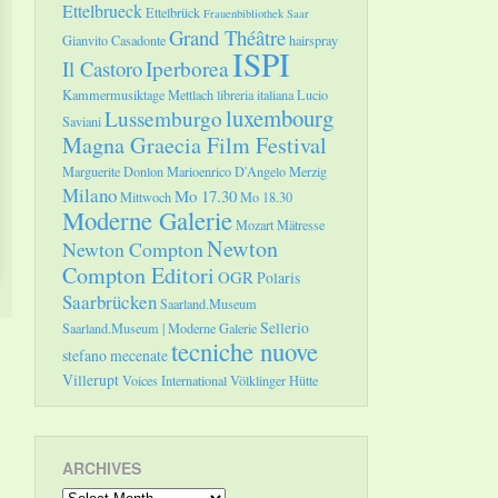
Ettelbrueck
Ettelbrück
Frauenbibliothek Saar
Grand Théâtre
Gianvito Casadonte
hairspray
ISPI
Il Castoro
Iperborea
Kammermusiktage Mettlach
libreria italiana
Lucio
luxembourg
Lussemburgo
Saviani
Magna Graecia Film Festival
Marguerite Donlon
Marioenrico D'Angelo
Merzig
Milano
Mo 17.30
Mittwoch
Mo 18.30
Moderne Galerie
Mozart
Mätresse
Newton
Newton Compton
Compton Editori
OGR
Polaris
Saarbrücken
Saarland.Museum
Sellerio
Saarland.Museum | Moderne Galerie
tecniche nuove
stefano mecenate
Villerupt
Voices International
Völklinger Hütte
ARCHIVES
Archives