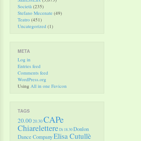
Società
(235)
Stefano Mecenate
(49)
Teatro
(451)
Uncategorized
(1)
META
Log in
Entries feed
Comments feed
WordPress.org
Using
All in one Favicon
TAGS
CAPe
20.00
20.30
Chiarelettere
Donlon
Di 18.30
Elisa Cutullè
Dance Company