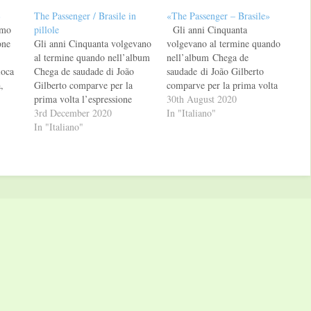
»
The Passenger / Brasile in
«The Passenger – Brasile»
imo
pillole
Gli anni Cinquanta
one
Gli anni Cinquanta volgevano
volgevano al termine quando
al termine quando nell’album
nell’album Chega de
ioca
Chega de saudade di João
saudade di João Gilberto
,
Gilberto comparve per la
comparve per la prima volta
a
prima volta l’espressione
l’espressione bossa nova; tra
30th August 2020
è un
bossa nova; tra il ’58 e il ’70
3rd December 2020
il ’58 e il ’70 una generazione
In "Italiano"
i
una generazione di fenomeni
In "Italiano"
di fenomeni incantò il mondo
incantò il mondo con un
con un modo nuovo,
modo nuovo, funambolico ed
funambolico ed esplosivo di
so la
esplosivo di giocare a calcio –
giocare a calcio – la stessa
la stessa epoca…
epoca in…
ado