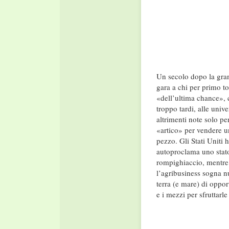
Un secolo dopo la gran
gara a chi per primo to
«dell’ultima chance», c
troppo tardi, alle unive
altrimenti note solo per
«artico» per vendere u
pezzo. Gli Stati Uniti 
autoproclama uno stato 
rompighiaccio, mentre 
l’agribusiness sogna nu
terra (e mare) di oppor
e i mezzi per sfruttarl