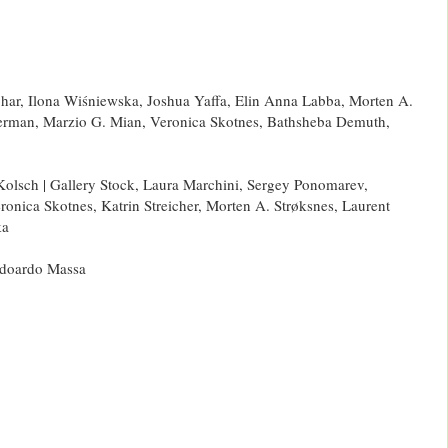
har, Ilona Wiśniewska, Joshua Yaffa, Elin Anna Labba, Morten A.
erman, Marzio G. Mian, Veronica Skotnes, Bathsheba Demuth,
Kolsch | Gallery Stock, Laura Marchini, Sergey Ponomarev,
onica Skotnes, Katrin Streicher, Morten A. Strøksnes, Laurent
ka
doardo Massa