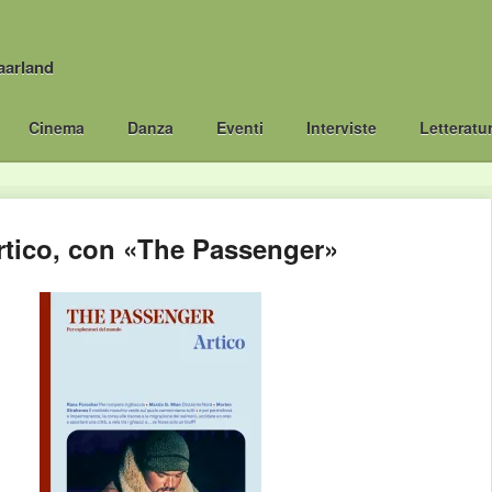
aarland
Cinema
Danza
Eventi
Interviste
Letteratu
rtico, con «The Passenger»