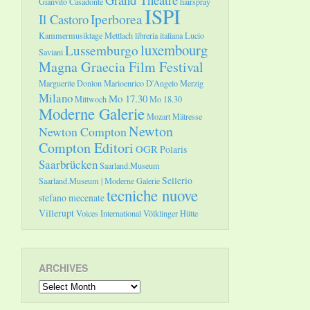
Gianvito Casadonte
hairspray
ISPI
Il Castoro
Iperborea
Kammermusiktage Mettlach
libreria italiana
Lucio
luxembourg
Lussemburgo
Saviani
Magna Graecia Film Festival
Marguerite Donlon
Marioenrico D'Angelo
Merzig
Milano
Mo 17.30
Mittwoch
Mo 18.30
Moderne Galerie
Mozart
Mätresse
Newton
Newton Compton
Compton Editori
OGR
Polaris
Saarbrücken
Saarland.Museum
Sellerio
Saarland.Museum | Moderne Galerie
tecniche nuove
stefano mecenate
Villerupt
Voices International
Völklinger Hütte
ARCHIVES
Archives