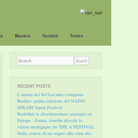
ra
Musica
Società
Teatro
RECENT POSTS
L’anima del Sol Levante conquista
Berlino: prima edizione del NATSU
HIKARI Japan Festival
Redéfinir le divertissement asiatique en
Europe : Emma Amelin dévoile la
vision stratégique du THE A FESTIVAL
Dalla cenere di un sogno alla cima del