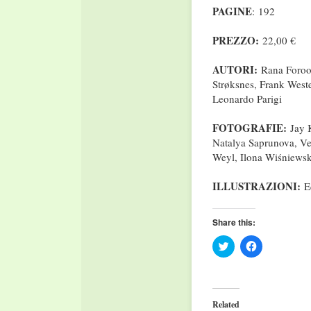
PAGINE
: 192
PREZZO:
22,00 €
AUTORI:
Rana Foroo
Strøksnes, Frank West
Leonardo Parigi
FOTOGRAFIE:
Jay 
Natalya Saprunova, Ver
Weyl, Ilona Wiśniews
ILLUSTRAZIONI:
E
Share this:
Click
Click
to
to
share
share
on
on
Twitter
Facebook
(Opens
(Opens
in
in
Related
new
new