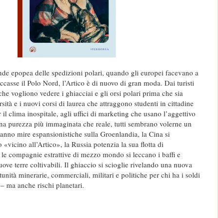
de epopea delle spedizioni polari, quando gli europei facevano a
ccasse il Polo Nord, l’Artico è di nuovo di gran moda. Dai turisti
he vogliono vedere i ghiacciai e gli orsi polari prima che sia
rsità e i nuovi corsi di laurea che attraggono studenti in cittadine
 il clima inospitale, agli uffici di marketing che usano l’aggettivo
na purezza più immaginata che reale, tutti sembrano volerne un
hanno mire espansionistiche sulla Groenlandia, la Cina si
«vicino all’Artico», la Russia potenzia la sua flotta di
le compagnie estrattive di mezzo mondo si leccano i baffi e
ove terre coltivabili. Il ghiaccio si scioglie rivelando una nuova
tunità minerarie, commerciali, militari e politiche per chi ha i soldi
e – ma anche rischi planetari.