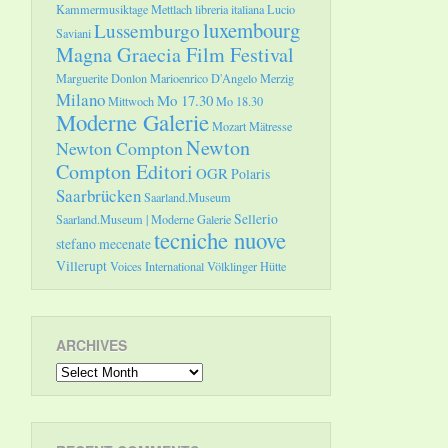
Kammermusiktage Mettlach
libreria italiana
Lucio
luxembourg
Lussemburgo
Saviani
Magna Graecia Film Festival
Marguerite Donlon
Marioenrico D'Angelo
Merzig
Milano
Mo 17.30
Mittwoch
Mo 18.30
Moderne Galerie
Mozart
Mätresse
Newton
Newton Compton
Compton Editori
OGR
Polaris
Saarbrücken
Saarland.Museum
Sellerio
Saarland.Museum | Moderne Galerie
tecniche nuove
stefano mecenate
Villerupt
Voices International
Völklinger Hütte
ARCHIVES
Archives