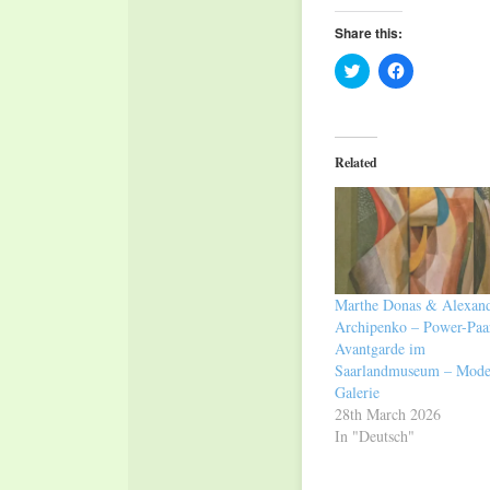
Share this:
Click
Click
to
to
share
share
on
on
Twitter
Facebook
(Opens
(Opens
in
in
Related
new
new
window)
window)
Marthe Donas & Alexan
Archipenko – Power-Paa
Avantgarde im
Saarlandmuseum – Mode
Galerie
28th March 2026
In "Deutsch"