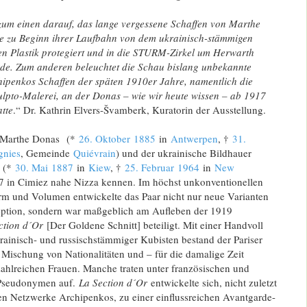
 zum einen darauf, das lange vergessene Schaffen von Marthe
e zu Beginn ihrer Laufbahn von dem ukrainisch-stämmigen
n Plastik protegiert und in die STURM-Zirkel um Herwarth
de. Zum anderen beleuchtet die Schau bislang unbekannte
ipenkos Schaffen der späten 1910er Jahre, namentlich die
ulpto-Malerei, an der Donas – wie wir heute wissen – ab 1917
atte
.“ Dr. Kathrin Elvers-Švamberk, Kuratorin der Ausstellung.
n Marthe Donas (*
26. Oktober
1885
in
Antwerpen
, †
31.
gnies
, Gemeinde
Quiévrain
) und der ukrainische Bildhauer
o (*
30. Mai
1887
in
Kiew
, †
25. Februar
1964
in
New
17 in Cimiez nahe Nizza kennen. Im höchst unkonventionellen
m und Volumen entwickelte das Paar nicht nur neue Varianten
eption, sondern war maßgeblich am Aufleben der 1919
ction d´Or
[Der Goldene Schnitt] beteiligt. Mit einer Handvoll
rainisch- und russischstämmiger Kubisten bestand der Pariser
 Mischung von Nationalitäten und – für die damalige Zeit
ahlreichen Frauen. Manche traten unter französischen und
 Pseudonymen auf.
La Section d´Or
entwickelte sich, nicht zuletzt
n Netzwerke Archipenkos, zu einer einflussreichen Avantgarde-