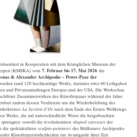
räsentiert in Kooperation mit dem Königlichen Museum der
7. Februar bis 17. Mai 2026
werpen (KMSKA) vom
die
onas & Alexander Archipenko – Power-Paar der
werden rund 120 hochkarätige Werke, darunter etwa 60 Leihgaben
en und Privatsammlungen Europas und der USA. Die Werkschau
ruchtbare Zusammenwirken des Künstlerpaars während der Jahre
enbart zudem dessen Verdienste um die Wiederbelebung des
tlerkreises
La Section d’Or
nach dem Ende des Ersten Weltkriegs.
en Werke, die auf unterschiedliche Weise die hergebrachten
 sprengten: sowohl die revolutionären
shaped canvases
der
h die spektakulären
sculpto-peintures
des Bildhauers Archipenko
eider Künstlerpersönlichkeiten zur Avantgarde ihrer Zeit.