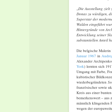
„
Die Ausstellung zielt
Donas zu würdigen, di
Superstar der moderne
Walden eingeführt wur
Hintergründe von Arch
Entwicklung seiner Sk
substantiellen Anteil h
Die belgische Maleri
Januar
1967
in
Audre
Alexander Archipenk
York
) lernten sich 19
Umgang mit Farbe, For
kubistischer Bildkonz
wiederbegründeten
Se
französischer sowie uk
Kreis aus einer bunten
bemerkenswert – aus z
männlich klingenden
wegen der europaweite