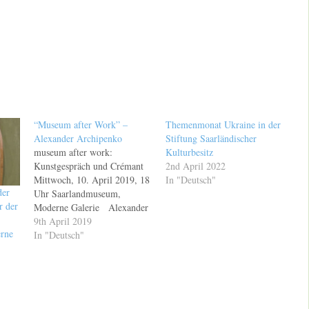
“Museum after Work” –
Themenmonat Ukraine in der
Alexander Archipenko
Stiftung Saarländischer
museum after work:
Kulturbesitz
Kunstgespräch und Crémant
2nd April 2022
Mittwoch, 10. April 2019, 18
In "Deutsch"
der
Uhr Saarlandmuseum,
r der
Moderne Galerie Alexander
Archipenko - Figur und
9th April 2019
rne
Raum Mit dem
In "Deutsch"
umfangreichen Nachlass des
Bildhauers Alexander
Archipenko besitzt das
Saarlandmuseum einen
europaweit einzigartigen