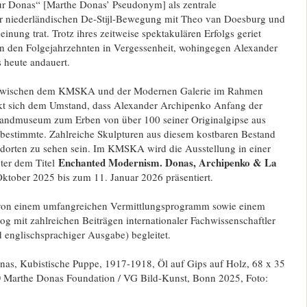
r Donas“ [Marthe Donas’ Pseudonym] als zentrale
r niederländischen De-Stijl-Bewegung mit Theo van Doesburg und
inung trat. Trotz ihres zeitweise spektakulären Erfolgs geriet
in den Folgejahrzehnten in Vergessenheit, wohingegen Alexander
 heute andauert.
zwischen dem KMSKA und der Modernen Galerie im Rahmen
nkt sich dem Umstand, dass Alexander Archipenko Anfang der
landmuseum zum Erben von über 100 seiner Originalgipse aus
 bestimmte. Zahlreiche Skulpturen aus diesem kostbaren Bestand
dorten zu sehen sein. Im KMSKA wird die Ausstellung in einer
Enchanted Modernism. Donas, Archipenko & La
nter dem Titel
ktober 2025 bis zum 11. Januar 2026 präsentiert.
 von einem umfangreichen Vermittlungsprogramm sowie einem
log mit zahlreichen Beiträgen internationaler Fachwissenschaftler
d englischsprachiger Ausgabe) begleitet.
as, Kubistische Puppe, 1917-1918, Öl auf Gips auf Holz, 68 x 35
 Marthe Donas Foundation / VG Bild-Kunst, Bonn 2025, Foto: