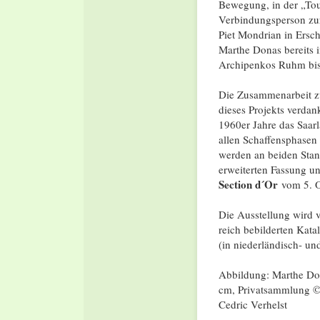
Bewegung, in der „Tou
Verbindungsperson zu
Piet Mondrian in Ersche
Marthe Donas bereits 
Archipenkos Ruhm bis
Die Zusammenarbeit 
dieses Projekts verda
1960er Jahre das Saar
allen Schaffensphasen
werden an beiden Stan
erweiterten Fassung u
Section d´Or
vom 5. O
Die Ausstellung wird
reich bebilderten Kata
(in niederländisch- un
Abbildung: Marthe Don
cm, Privatsammlung ©
Cedric Verhelst