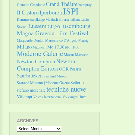
Grand Théâtre
Gianvito Casadonte
hairspray
ISPI
Il Castoro
Iperborea
Kammermusiktage Mettlach
libreria italiana
Lucio
luxembourg
Lussemburgo
Saviani
Magna Graecia Film Festival
Marguerite Donlon
Marioenrico D'Angelo
Merzig
Milano
Mo 17.30
Mittwoch
Mo 18.30
Moderne Galerie
Mozart
Mätresse
Newton
Newton Compton
Compton Editori
OGR
Polaris
Saarbrücken
Saarland.Museum
Sellerio
Saarland.Museum | Moderne Galerie
tecniche nuove
stefano mecenate
Villerupt
Voices International
Völklinger Hütte
ARCHIVES
Archives