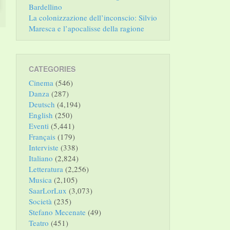
Bardellino
La colonizzazione dell’inconscio: Silvio
Maresca e l’apocalisse della ragione
CATEGORIES
Cinema
(546)
Danza
(287)
Deutsch
(4,194)
English
(250)
Eventi
(5,441)
Français
(179)
Interviste
(338)
Italiano
(2,824)
Letteratura
(2,256)
Musica
(2,105)
SaarLorLux
(3,073)
Società
(235)
Stefano Mecenate
(49)
Teatro
(451)