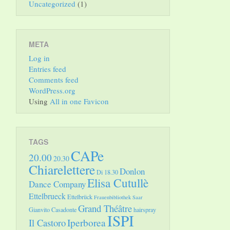
Uncategorized
(1)
META
Log in
Entries feed
Comments feed
WordPress.org
Using
All in one Favicon
TAGS
CAPe
20.00
20.30
Chiarelettere
Donlon
Di 18.30
Elisa Cutullè
Dance Company
Ettelbrueck
Ettelbrück
Frauenbibliothek Saar
Grand Théâtre
Gianvito Casadonte
hairspray
ISPI
Il Castoro
Iperborea