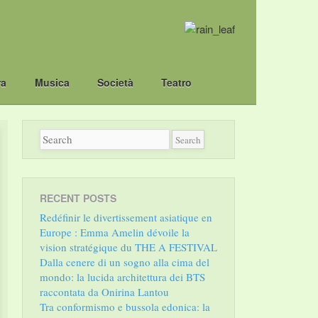
ra
Musica
Società
Teatro
RECENT POSTS
Redéfinir le divertissement asiatique en
Europe : Emma Amelin dévoile la
vision stratégique du THE A FESTIVAL
Dalla cenere di un sogno alla cima del
mondo: la lucida architettura dei BTS
raccontata da Onirina Lantou
Tra conformismo e bussola edonica: la