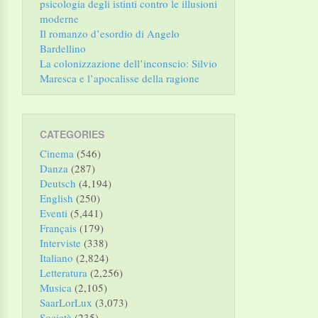
psicologia degli istinti contro le illusioni
moderne
Il romanzo d’esordio di Angelo
Bardellino
La colonizzazione dell’inconscio: Silvio
Maresca e l’apocalisse della ragione
CATEGORIES
Cinema
(546)
Danza
(287)
Deutsch
(4,194)
English
(250)
Eventi
(5,441)
Français
(179)
Interviste
(338)
Italiano
(2,824)
Letteratura
(2,256)
Musica
(2,105)
SaarLorLux
(3,073)
Società
(235)