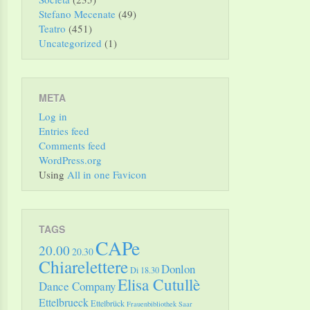
Stefano Mecenate
(49)
Teatro
(451)
Uncategorized
(1)
META
Log in
Entries feed
Comments feed
WordPress.org
Using
All in one Favicon
TAGS
CAPe
20.00
20.30
Chiarelettere
Donlon
Di 18.30
Elisa Cutullè
Dance Company
Ettelbrueck
Ettelbrück
Frauenbibliothek Saar