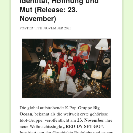
Identität, Hoffnung und
Mut (Release: 23.
November)
POSTED
17TH NOVEMBER 2025
Big
Die global aufstrebende K-Pop-Gruppe
Ocean
, bekannt als die weltweit erste gehörlose
23. November
Idol-Gruppe, veröffentlicht am
ihre
„RED-DY SET GO“
neue Weihnachtssingle
.
Inspiriert von der Geschichte Rudolphs und seiner