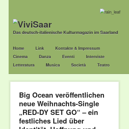
Das deutsch-italienische Kulturmagazin im Saarland
Main menu
Skip
Home
Link
Kontakte & Impressum
to
Cinema
Danza
Eventi
Interviste
content
Letteratura
Musica
Società
Teatro
Big Ocean veröffentlichen
neue Weihnachts-Single
„RED-DY SET GO“ – ein
festliches Lied über