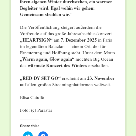
ihren eigenen Winter durchstehen, ein warmer
Begleiter wird. Egal wohin wir gehen:
Gemeinsam strahlen wir.
“
Die Veröffentlichung steigert außerdem die
Vorfreude auf das große Jahresabschlusskonzert
„HEARTSIGN“
7. Dezember 2025
am
in Paris
im legendären Bataclan — einem Ort, der für
Erneuerung und Hoffnung steht. Unter dem Motto
„Warm again, Glow again“
möchten Big Ocean
wärmste Konzert des Winters
das
erschaffen.
„RED-DY SET GO“
23. November
erscheint am
auf allen großen Streamingplattformen weltweit.
Elisa Cutullè
Foto: (c) Parastar
Share this:
Click
Click