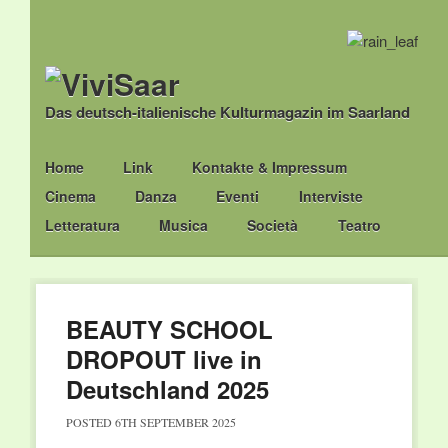
Das deutsch-italienische Kulturmagazin im Saarland
Main menu
Skip
Home
Link
Kontakte & Impressum
to
Cinema
Danza
Eventi
Interviste
content
Letteratura
Musica
Società
Teatro
BEAUTY SCHOOL
DROPOUT live in
Deutschland 2025
POSTED
6TH SEPTEMBER 2025