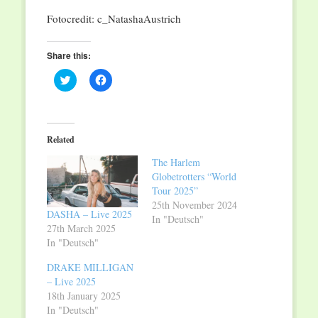
Fotocredit: c_NatashaAustrich
Share this:
Click
Click
to
to
share
share
on
on
Twitter
Facebook
(Opens
(Opens
in
in
Related
new
new
window)
window)
The Harlem
Globetrotters “World
Tour 2025”
25th November 2024
DASHA – Live 2025
In "Deutsch"
27th March 2025
In "Deutsch"
DRAKE MILLIGAN
– Live 2025
18th January 2025
In "Deutsch"