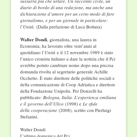
sussurra più che urlare. Un racconto civile, un
diario di bordo di una redazione, ma anche una
dichiarazione d’amore per un certo modo di fare
giornalismo, e per un giornale in par­ticolare:
l’Unità.
(Dalla prefazione di Luca Bottura)
Walter Dondi
, giornalista, una laurea in
Economia, ha lavorato oltre vent’anni al
quotidiano l’
Unità
e il 12 novembre 1989 è stato
l’unico cronista italiano a dare la notizia che il Pci
avrebbe potuto cambiare nome dopo una precisa
domanda rivolta al segretario generale Achille
Occhetto. È stato direttore delle politiche sociali e
della comunicazione di Coop Adriatica e direttore
della Fondazione Unipolis. Per Donzelli ha
pubblicato:
Bologna, Italia. L’esperienza emiliana
e il
governo dell’Ulivo
(1998) e
Le sfide
della
cooperazione
(2008), scritto con Pierluigi
Stefanini.
Walter Dondi
L’ultima domenica del Pci