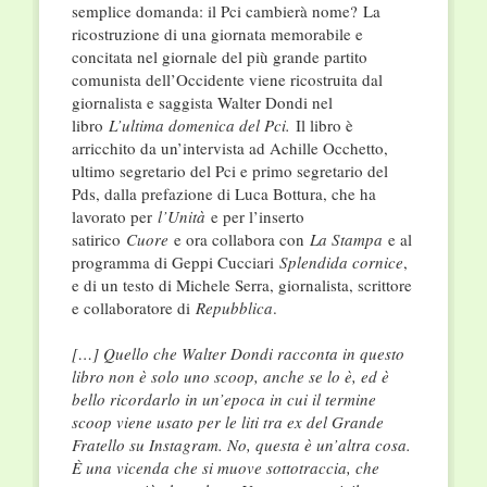
semplice domanda: il Pci cambierà nome? La
ricostruzione di una giornata memorabile e
concitata nel giornale del più grande partito
comunista dell’Occidente viene ricostruita dal
giornalista e saggista Walter Dondi nel
libro
L’ultima domenica del Pci.
Il libro è
arricchito da un’intervista ad Achille Occhetto,
ultimo segretario del Pci e primo segretario del
Pds, dalla prefazione di Luca Bottura, che ha
lavorato per
l’Unità
e per l’inserto
satirico
Cuore
e ora collabora con
La Stampa
e al
programma di Geppi Cucciari
Splendida cornice
,
e di un testo di Michele Serra, giornalista, scrittore
e collaboratore di
Repubblica
.
[…] Quello che Walter Dondi racconta in questo
libro non è solo uno scoop, anche se lo è, ed è
bello ricor­darlo in un’epoca in cui il termine
scoop viene usato per le liti tra ex del Grande
Fratello su Instagram. No, questa è un’altra cosa.
È una vicenda che si muove sottotraccia, che