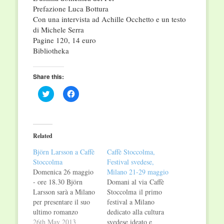
Prefazione Luca Bottura
Con una intervista ad Achille Occhetto e un testo
di Michele Serra
Pagine 120, 14 euro
Bibliotheka
Share this:
Click
Click
to
to
share
share
on
on
Twitter
Facebook
(Opens
(Opens
in
in
Related
new
new
window)
window)
Björn Larsson a Caffè
Caffè Stoccolma,
Stoccolma
Festival svedese,
Domenica 26 maggio
Milano 21-29 maggio
- ore 18.30 Björn
Domani al via Caffè
Larsson sarà a Milano
Stoccolma il primo
per presentare il suo
festival a Milano
ultimo romanzo
dedicato alla cultura
"L'ultima avventura
26th May 2013
svedese ideato e