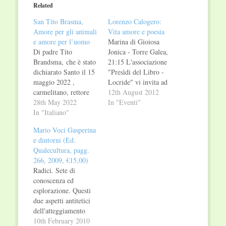
in
in
Related
new
new
window)
window)
San Tito Brasma,
Lorenzo Calogero:
Amore per gli animali
Vita amore e poesia
e amore per l’uomo
Marina di Gioiosa
Di padre Tito
Jonica - Torre Galea,
Brandsma, che è stato
21:15 L'associazione
dichiarato Santo il 15
"Presìdi del Libro -
maggio 2022 ,
Locride" vi invita ad
carmelitano, rettore
un serata dedicata al
12th August 2012
dell’Università
28th May 2022
poeta LORENZO
In "Eventi"
Cattolica di Nimega e
In "Italiano"
CALOGERO
libero pensatore, si
Introduce Giuseppe
Mario Voci Gasperina
conosce l’aperta
Sfara Relaziona
e dintorni (Ed.
opposizione al regime
Massimo Calveri
Qualecultura, pagg.
nazista che lo porterà
Interviene Nino
266, 2009, €15,00)
alla morte; egli,
Cannatà la
Radici. Sete di
infatti, venne
manifestazione è
conoscenza ed
giustiziato come
organizzata in
esplorazione. Questi
oppositore politico a
collaborazione con
due aspetti antitetici
Dachau nel 1942. Per
Comune di Marina di
dell'atteggiamento
la sua tenacia nella…
Gioiosa Jonica
umano nei confronti
10th February 2010
Associazione