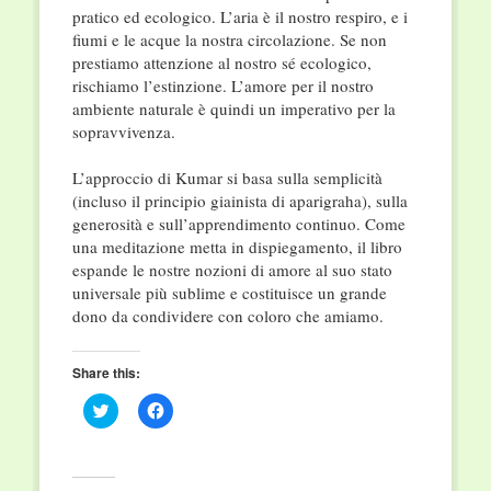
pratico ed ecologico. L’aria è il nostro respiro, e i
fiumi e le acque la nostra circolazione. Se non
prestiamo attenzione al nostro sé ecologico,
rischiamo l’estinzione. L’amore per il nostro
ambiente naturale è quindi un imperativo per la
sopravvivenza.
L’approccio di Kumar si basa sulla semplicità
(incluso il principio giainista di aparigraha), sulla
generosità e sull’apprendimento continuo. Come
una meditazione metta in dispiegamento, il libro
espande le nostre nozioni di amore al suo stato
universale più sublime e costituisce un grande
dono da condividere con coloro che amiamo.
Share this:
Click
Click
to
to
share
share
on
on
Twitter
Facebook
(Opens
(Opens