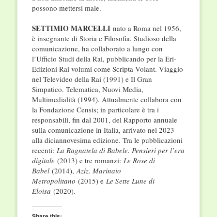
possono mettersi male.
SETTIMIO MARCELLI
nato a Roma nel 1956,
è insegnante di Storia e Filosofia. Studioso della
comunicazione, ha collaborato a lungo con
l’Ufficio Studi della Rai, pubblicando per la Eri-
Edizioni Rai volumi come Scripta Volant. Viaggio
nel Televideo della Rai (1991) e Il Gran
Simpatico. Telematica, Nuovi Media,
Multimedialità (1994). Attualmente collabora con
la Fondazione Censis; in particolare è tra i
responsabili, fin dal 2001, del Rapporto annuale
sulla comunicazione in Italia, arrivato nel 2023
alla diciannovesima edizione. Tra le pubblicazioni
recenti:
La Ragnatela di Babele. Pensieri per l’era
digitale
(2013) e tre romanzi:
Le Rose di
Babel
(2014),
Aziz. Marinaio
Metropolitano
(2015) e
Le Sette Lune di
Eloisa
(2020).
Share this: