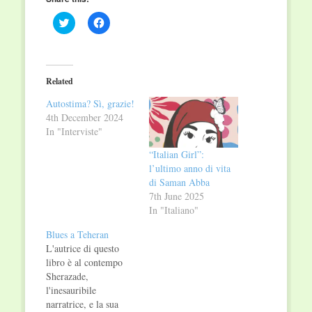
Click
Click
to
to
share
share
on
on
Twitter
Facebook
(Opens
(Opens
in
in
Related
new
new
window)
window)
Autostima? Sì, grazie!
4th December 2024
In "Interviste"
“Italian Girl”:
l’ultimo anno di vita
di Saman Abba
7th June 2025
In "Italiano"
Blues a Teheran
L'autrice di questo
libro è al contempo
Sherazade,
l'inesauribile
narratrice, e la sua