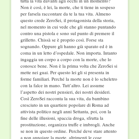
tutta la vita davanti agli occhi in un momento?
Non è così, è lei, la morte, che ti tiene in sospeso
per farsela raccontare da te la tua vita. Almeno
questo crede ZeroSei, il protagonista della storia,
nel momento in cui vede che gli stanno puntando
contro una pistola e sono sul punto di premere il
grilletto. Chissà se è proprio così. Forse sta
sognando. Oppure gli hanno già sparato ed è in
coma in un letto d’ospedale. Non importa. Intanto
ingaggia un corpo a corpo con la morte, che lo
conosce bene. Non è la prima volta che ZeroSei si
mette nei guai. Per questo lei gli si presenta in
forme familiari. Perché la morte non è lo scheletro
con la falce in mano. Tutt’altro. Lei assume
l’aspetto dei nostri pensieri, dei nostri desideri.
Così ZeroSei racconta la sua vita, da bambino
cresciuto in un quartiere popolare di Roma ad
attivista politico negli anni Settanta, poi, con la
fine delle illusioni, spaccia droga, sfrutta la
prostituzione, organizza truffe e imbrogli. Anche
se non in
questo ordine.
Perché deve stare attento
a non annoiare la morte, altrimenti le cose