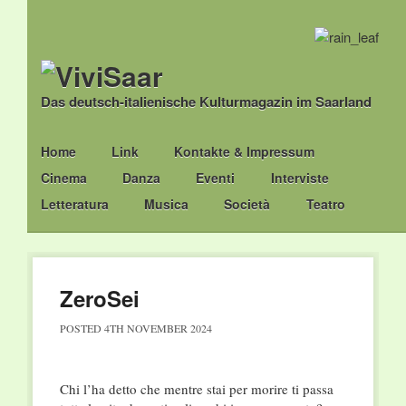
Das deutsch-italienische Kulturmagazin im Saarland
Main menu
Skip
Home
Link
Kontakte & Impressum
to
Cinema
Danza
Eventi
Interviste
content
Letteratura
Musica
Società
Teatro
ZeroSei
POSTED
4TH NOVEMBER 2024
Chi l’ha detto che mentre stai per morire ti passa