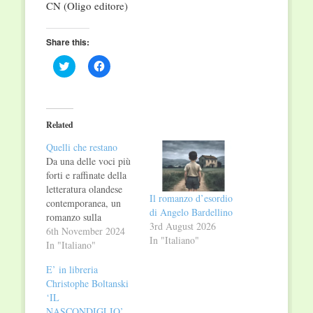
CN (Oligo editore)
Share this:
Click
Click
to
to
share
share
on
on
Twitter
Facebook
(Opens
(Opens
in
in
Related
new
new
window)
window)
Quelli che restano
Da una delle voci più
forti e raffinate della
letteratura olandese
Il romanzo d’esordio
contemporanea, un
di Angelo Bardellino
romanzo sulla
3rd August 2026
solitudine e la
6th November 2024
In "Italiano"
singletudine come
In "Italiano"
vocazione esistenziale,
E’ in libreria
sulla partita tra
Christophe Boltanski
individuo e legami
‘IL
famigliari, e sul corpo
NASCONDIGLIO’