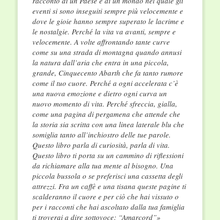
racconto di un Paese e di un mondo nel quale gli
eventi si sono inseguiti sempre più velocemente e
dove le gioie hanno sempre superato le lacrime e
le nostalgie. Perché la vita va avanti, sempre e
velocemente. A volte affrontando tante curve
come su una strada di montagna quando annusi
la natura dall’aria che entra in una piccola,
grande, Cinquecento Abarth che fa tanto rumore
come il tuo cuore. Perché a ogni accelerata c’è
una nuova emozione e dietro ogni curva un
nuovo momento di vita. Perché sfreccia, gialla,
come una pagina di pergamena che attende che
la storia sia scritta con una linea laterale blu che
somiglia tanto all’inchiostro delle tue parole.
Questo libro parla di curiosità, parla di vita.
Questo libro ti porta su un cammino di riflessioni
da richiamare alla tua mente al bisogno. Una
piccola bussola o se preferisci una cassetta degli
attrezzi. Fra un caffè e una tisana queste pagine ti
scalderanno il cuore e per ciò che hai vissuto o
per i racconti che hai ascoltato dalla tua famiglia
ti troverai a dire sottovoce: “Amarcord”
»