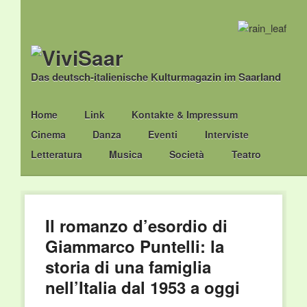
Das deutsch-italienische Kulturmagazin im Saarland
Main menu
Skip
Home
Link
Kontakte & Impressum
to
Cinema
Danza
Eventi
Interviste
content
Letteratura
Musica
Società
Teatro
Il romanzo d’esordio di
Giammarco Puntelli: la
storia di una famiglia
nell’Italia dal 1953 a oggi