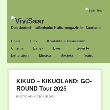
Das deutsch-italienische Kulturmagazin im Saarland
Main menu
Skip
Home
Link
Kontakte & Impressum
to
Cinema
Danza
Eventi
Interviste
content
Letteratura
Musica
Società
Teatro
KIKUO – KIKUOLAND: GO-
ROUND Tour 2025
POSTED
9TH OCTOBER 2024