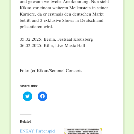
und gewann weltweite Anerkennung. Nun steht
Kikuo vor einem weiteren Meilenstein in seiner
Karriere, da er erstmals den deutschen Markt
betritt und 2 exklusive Shows in Deutschland
präsentieren wird.
05.02.2025: Berlin, Festsaal Kreuzberg
06.02.2025: Köln, Live Music Hall
Foto: (c( Kikuo/Semmel Concerts
Share this:
Click
Click
to
to
share
share
on
on
Twitter
Facebook
(Opens
(Opens
in
in
Related
new
new
window)
window)
ENKAY: Farbenspiel