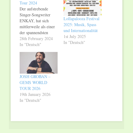
Tour 2024
Der aufstrebende
Singer-Songwriter
Lollapalooza Festival
ENKAY, hat sich
2025: Musik, Spass
mittlerweile als einer
und Internationalität
der spannendsten
1st July 2025
Deutschpop
28th February 2024
In "Deutsch"
Newcomer des Landes
In "Deutsch"
etabliert. Mit seinen
eingängigen
Ohrwurm-Melodien
und urbanen
Einflüssen aus
JOSH GROBAN –
verschiedenen Genres
GEMS WORLD
schafft er einen
TOUR 2026
einzigartigen Sound,
19th January 2026
der in der heutigen
In "Deutsch"
Flut von
Veröffentlichungen
erfrischend
hervorsticht. Jetzt
wird die Geduld