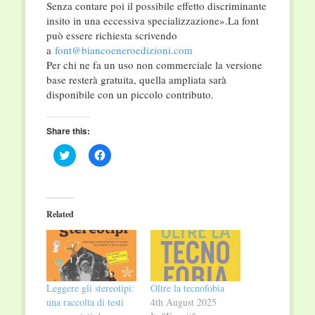
Senza contare poi il possibile effetto discriminante
insito in una eccessiva specializzazione».La font
può essere richiesta scrivendo
a
font@biancoeneroedizioni.com
Per chi ne fa un uso non commerciale la versione
base resterà gratuita, quella ampliata sarà
disponibile con un piccolo contributo.
Share this:
Click
Click
to
to
share
share
on
on
Twitter
Facebook
(Opens
(Opens
in
in
Related
new
new
window)
window)
Leggere gli stereotipi:
Oltre la tecnofobia
una raccolta di testi
4th August 2025