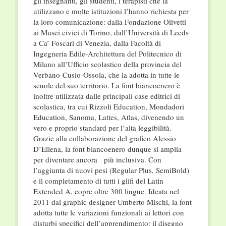
gli insegnanti, gli studenti, i terapisti che la
utilizzano e molte istituzioni l’hanno richiesta per
la loro comunicazione: dalla Fondazione Olivetti
ai Musei civici di Torino, dall’Università di Leeds
a Ca’ Foscari di Venezia, dalla Facoltà di
Ingegneria Edile-Architettura del Politecnico di
Milano all’Ufficio scolastico della provincia del
Verbano-Cusio-Ossola, che la adotta in tutte le
scuole del suo territorio. La font biancoenero è
inoltre utilizzata dalle principali case editrici di
scolastica, tra cui Rizzoli Education, Mondadori
Education, Sanoma, Lattes, Atlas, divenendo un
vero e proprio standard per l’alta leggibilità.
Grazie alla collaborazione del grafico Alessio
D’Ellena, la font biancoenero dunque si amplia
per diventare ancora più inclusiva. Con
l’aggiunta di nuovi pesi (Regular Plus, SemiBold)
e il completamento di tutti i glifi del Latin
Extended A, copre oltre 300 lingue. Ideata nel
2011 dal graphic designer Umberto Mischi, la font
adotta tutte le variazioni funzionali ai lettori con
disturbi specifici dell’apprendimento: il disegno