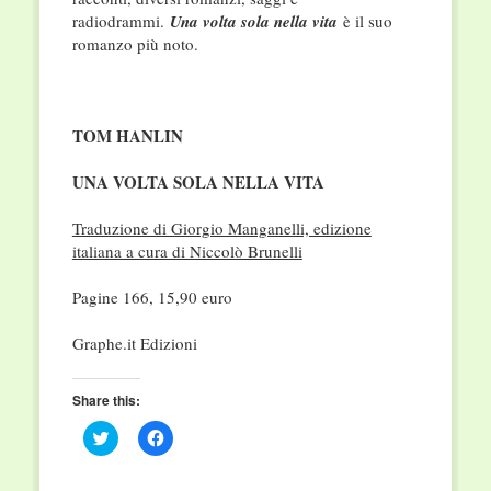
radiodrammi.
Una volta sola nella vita
è il suo
romanzo più noto.
TOM HANLIN
UNA VOLTA SOLA NELLA VITA
Traduzione di Giorgio Manganelli, edizione
italiana a cura di Niccolò Brunelli
Pagine 166, 15,90 euro
Graphe.it Edizioni
Share this:
Click
Click
to
to
share
share
on
on