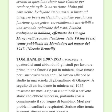
sezioni in questione siano state rimosse per
rendere più agile la narrazione. Molto più
raramente, l’edizione statunitense si limita ad
integrare brevi incidentali o qualche parola con
funzione epesegetica, verosimilmente ascrivibili a
una seconda redazione del testo.
L’unica
traduzione in italiano, effettuata da Giorgio
Manganelli secondo l’edizione della Viking Press,
venne pubblicata da Mondadori nel marzo del
1947. (Niccolò Brunelli)
TOM HANLIN (1907-1953),
scozzese, a
quattordici anni abbandonò gli studi per lavorare
prima in una fattoria e poi in miniera, dove rimase
per i successivi venti anni. Al lavoro affiancò lo
studio in una scuola di giornalismo di Glasgow. A
seguito di un incidente in miniera nel 1945
trascorse tre mesi a riposo e cominciò a scrivere
storie che ebbero successo, portando così a
compimento il suo sogno di bambino. Morì per
problemi cardiaci e respiratori. Scrisse oltre trenta
racconti, diversi romanzi, saggi e