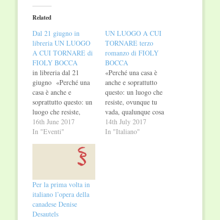
Twitter
Facebook
(Opens
(Opens
in
in
Related
new
new
window)
window)
Dal 21 giugno in
UN LUOGO A CUI
libreria UN LUOGO
TORNARE terzo
A CUI TORNARE di
romanzo di FIOLY
FIOLY BOCCA
BOCCA
in libreria dal 21
«Perché una casa è
giugno «Perché una
anche e soprattutto
casa è anche e
questo: un luogo che
soprattutto questo: un
resiste, ovunque tu
luogo che resiste,
vada, qualunque cosa
ovunque tu vada,
16th June 2017
tu faccia o diventi.
14th July 2017
qualunque cosa tu
In "Eventi"
Puoi averne cento, o
In "Italiano"
faccia o diventi. Puoi
una sola. Ma conta
averne cento, o una
poco, perché
sola. Ma conta poco,
quell’unica può
perché quell’unica
combaciare col
può combaciare col
mondo.» «Sempre
Per la prima volta in
mondo.» «Sempre
così, ogni volta la
italiano l’opera della
così, ogni volta la
stessa storia» pensa
canadese Denise
stessa storia» pensa
con rabbia Argea
Desautels
con…
mentre guida…