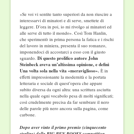
«Se voi vi sentite tanto superiori da non riuscire a
interessarvi di minatori e di serve, smettete di
leggere. D’ora in poi, io mi rivolgo ai minatori ed
alle serve di tutto il mondo». Così Tom Hanlin,
che sperimentò in prima persona la fatica e i rischi
del lavoro in miniera, presenta il suo romanzo,
imponendoci di accostarci a esso con il giusto
Di questo prolifico autore John
sguardo.
Steinbeck aveva un’altissima opinione, e definì
Una volta sola nella vita «meraviglioso».
È in
effetti impressionante la modernità e la portata
letteraria e sociale di quest’opera che appare
subito diversa da ogni altra: una scrittura asciutta
nella quale ogni vocabolo pesa di molti significati;
così crudelmente precisa da far sembrare il nero
delle parole più nero ancora sulla pagina, come
carbone.
Dopo aver vinto il primo premio (cinquecento
sterline) della BIG BEN BOOKS competition