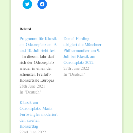
Click
Click
to
to
share
share
on
on
Twitter
Facebook
(Opens
(Opens
in
in
Related
new
new
window)
window)
Programm für Klassik
Daniel Harding
am Odeonsplatz am 9.
dirigiert die Münchner
und 10. Juli steht fest
Philharmoniker am 9.
In diesem Jahr darf
Juli bei Klassik am
sich der Odeonsplatz
Odeonsplatz 2022
wieder in einen der
27th June 2022
schönsten Freiluft-
In "Deutsch"
Konzertsäle Europas
verwandeln! Nachdem
28th June 2021
Anfang der Woche die
In "Deutsch"
Entscheidung fiel, das
Klassik am
Highlight des
Odeonsplatz: Maria
Münchner
Furtwängler moderiert
Kultursommers
den zweiten
pandemiebedingt in
Konzerttag
reduzierter Form als
22nd June 2022