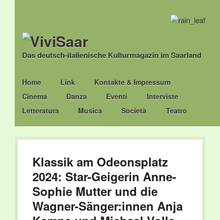
Das deutsch-italienische Kulturmagazin im Saarland
Main menu
Skip
Home
Link
Kontakte & Impressum
to
Cinema
Danza
Eventi
Interviste
content
Letteratura
Musica
Società
Teatro
Klassik am Odeonsplatz
2024: Star-Geigerin Anne-
Sophie Mutter und die
Wagner-Sänger:innen Anja