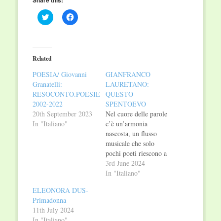
Share this:
Click
Click
to
to
share
share
on
on
Twitter
Facebook
(Opens
(Opens
in
in
Related
new
new
window)
window)
POESIA/ Giovanni
GIANFRANCO
Granatelli:
LAURETANO:
RESOCONTO.POESIE
QUESTO
2002-2022
SPENTOEVO
20th September 2023
Nel cuore delle parole
In "Italiano"
c’è un’armonia
nascosta, un flusso
musicale che solo
pochi poeti riescono a
catturare. Gianfranco
3rd June 2024
Lauretano rivela come
In "Italiano"
l’arte della poesia
ELEONORA DUS-
possa essere un atto di
Primadonna
imitazione e
11th July 2024
trasformazione,
In "Italiano"