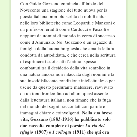
Con Guido Gozzano comincia all’inizio del
Novecento una stagione del tutto nuova per la
poesia italiana, non più scritta da nobili chiusi
nelle loro biblioteche come Leopardi e Manzoni o
da professori eruditi come Carducci e Pascoli e
neppure da uomini di mondo in cerca di successo
come d’Annunzio. No, Gozzano è un ragazzo di
famiglia della buona borghesia che ama la lettura
condotta da autodidatta, e che cerca nella scrittura
di esprimere i suoi stati d’animo: spesso
combattuti tra il desiderio della vita semplice in
una natura ancora non intaccata dagli uomini e la
sua insoddisfacente condizione intellettuale; e per
uscire da questo perdurante malessere, ravvivato
da un tono ironico fino ad allora quasi assente
dalla letteratura italiana, non rimane che la fuga
nel mondo dei sogni, raccontati con parole e
Nella sua breve
immagini chiare e coinvolgenti.
vita, Gozzano (1883-1916) ha pubblicato solo
due raccolte complete di poesie:
La via del
(1907) e
(1911) che qui ora
rifugio
I colloqui