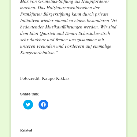
Max von Grunelius-Stiftung als Hauptförderer
machen. Das Holzhausenschlösschen der
Frankfurter Bürgerstiftung kann durch private
Initiativen wieder einmal zu einem besonderen Ort
bedeutender Musikaufführungen werden. Wir sind
dem Eliot Quartett und Dmitri Schostakowitsch
sehr dankbar und freuen uns zusammen mit
unseren Freunden und Förderern auf einmalige
Konzerterlebnisse.“
Fotocredit: Kaupo Kikkas
Share this:
Click
Click
to
to
share
share
on
on
Twitter
Facebook
(Opens
(Opens
in
in
Related
new
new
window)
window)