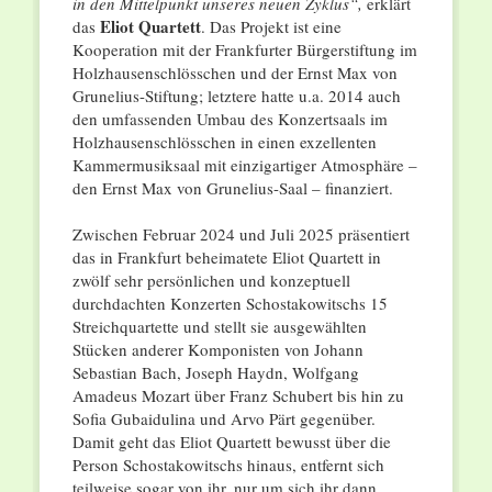
in den Mittelpunkt unseres neuen Zyklus“,
erklärt
Eliot Quartett
das
. Das Projekt ist eine
Kooperation mit der Frankfurter Bürgerstiftung im
Holzhausenschlösschen und der Ernst Max von
Grunelius-Stiftung; letztere hatte u.a. 2014 auch
den umfassenden Umbau des Konzertsaals im
Holzhausenschlösschen in einen exzellenten
Kammermusiksaal mit einzigartiger Atmosphäre –
den Ernst Max von Grunelius-Saal – finanziert.
Zwischen Februar 2024 und Juli 2025 präsentiert
das in Frankfurt beheimatete Eliot Quartett in
zwölf sehr persönlichen und konzeptuell
durchdachten Konzerten Schostakowitschs 15
Streichquartette und stellt sie ausgewählten
Stücken anderer Komponisten von Johann
Sebastian Bach, Joseph Haydn, Wolfgang
Amadeus Mozart über Franz Schubert bis hin zu
Sofia Gubaidulina und Arvo Pärt gegenüber.
Damit geht das Eliot Quartett bewusst über die
Person Schostakowitschs hinaus, entfernt sich
teilweise sogar von ihr, nur um sich ihr dann