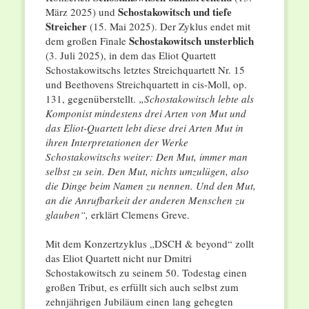
Schostakowitsch und tiefe
März 2025) und
Streicher
(15. Mai 2025). Der Zyklus endet mit
Schostakowitsch unsterblich
dem großen Finale
(3. Juli 2025), in dem das Eliot Quartett
Schostakowitschs letztes Streichquartett Nr. 15
und Beethovens Streichquartett in cis-Moll, op.
131, gegenüberstellt.
„Schostakowitsch lebte als
Komponist mindestens drei Arten von Mut und
das Eliot-Quartett lebt diese drei Arten Mut in
ihren Interpretationen der Werke
Schostakowitschs weiter: Den Mut, immer man
selbst zu sein. Den Mut, nichts umzulügen, also
die Dinge beim Namen zu nennen. Und den Mut,
an die Anrufbarkeit der anderen Menschen zu
glauben“,
erklärt Clemens Greve.
Mit dem Konzertzyklus „DSCH & beyond“ zollt
das Eliot Quartett nicht nur Dmitri
Schostakowitsch zu seinem 50. Todestag einen
großen Tribut, es erfüllt sich auch selbst zum
zehnjährigen Jubiläum einen lang gehegten