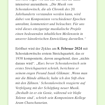
intensiver anzunähern.
„Die Musik von
Schostakowitsch, die als Chronik des 20.
Jahrhunderts verstanden werden kann, wird
dabei von Komponisten verschiedener Epochen
umrahmt, kommentiert und beleuchtet. Für uns
wird dieses einzigartige musikalische Projekt
einen bedeutenden inhaltlichen Meilenstein in
unserer künstlerischen Entwicklung darstellen.“
8. Februar 2024
Eröffnet wird der Zyklus am
mit
Schostakowitschs erstem Streichquartett, das er
1938 komponierte, davon ausgehend, dass „nichts
daraus wird“.
„Kurz bevor Schostakowitsch sein
erstes Streichquartett schrieb, berichtete er
seinem engen Freund Isaak Glikman: ,Wenn man
mir die Hände abhackt, halte ich den Stift eben
mit den Zähnen.’ Schostakowitsch reagierte auf
Verfolgung mit der Schöpfung neuer Musik.
,Deshalb ist er ein Genie, während wir bloße
Talente sind’, schrieb sein Komponisten-Kollege
Aram Chatschaturian.