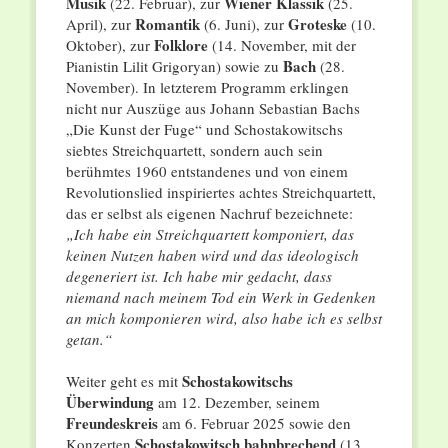
Musik
Wiener Klassik
(22. Februar), zur
(25.
Romantik
Groteske
April), zur
(6. Juni), zur
(10.
Folklore
Oktober), zur
(14. November, mit der
Bach
Pianistin Lilit Grigoryan) sowie zu
(28.
November). In letzterem Programm erklingen
nicht nur Auszüge aus Johann Sebastian Bachs
„Die Kunst der Fuge“ und Schostakowitschs
siebtes Streichquartett, sondern auch sein
berühmtes 1960 entstandenes und von einem
Revolutionslied inspiriertes achtes Streichquartett,
das er selbst als eigenen Nachruf bezeichnete:
„Ich habe ein Streichquartett komponiert, das
keinen Nutzen haben wird und das ideologisch
degeneriert ist. Ich habe mir gedacht, dass
niemand nach meinem Tod ein Werk in Gedenken
an mich komponieren wird, also habe ich es selbst
getan.“
Schostakowitschs
Weiter geht es mit
Überwindung
am 12. Dezember, seinem
Freundeskreis
am 6. Februar 2025 sowie den
Schostakowitsch bahnbrechend
Konzerten
(13.