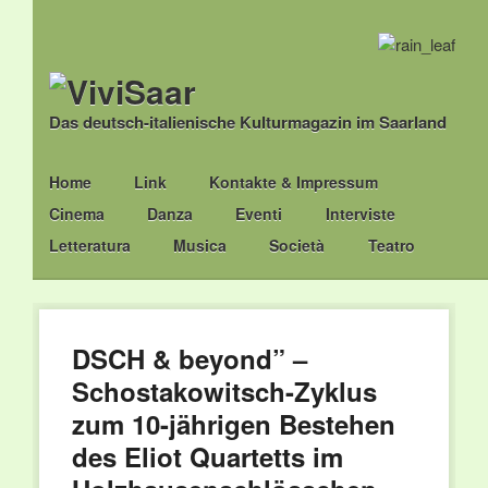
Das deutsch-italienische Kulturmagazin im Saarland
Main menu
Skip
Home
Link
Kontakte & Impressum
to
Cinema
Danza
Eventi
Interviste
content
Letteratura
Musica
Società
Teatro
DSCH & beyond” –
Schostakowitsch-Zyklus
zum 10-jährigen Bestehen
des Eliot Quartetts im