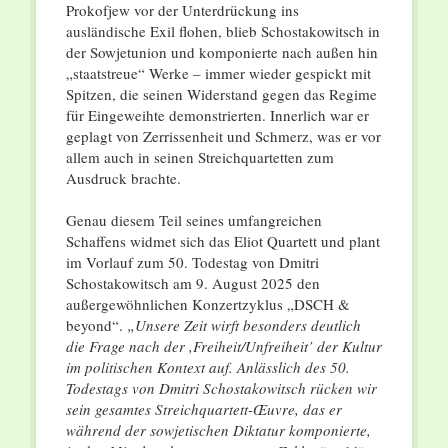
Prokofjew vor der Unterdrückung ins
ausländische Exil flohen, blieb Schostakowitsch in
der Sowjetunion und komponierte nach außen hin
„staatstreue“ Werke – immer wieder gespickt mit
Spitzen, die seinen Widerstand gegen das Regime
für Eingeweihte demonstrierten. Innerlich war er
geplagt von Zerrissenheit und Schmerz, was er vor
allem auch in seinen Streichquartetten zum
Ausdruck brachte.
Genau diesem Teil seines umfangreichen
Schaffens widmet sich das Eliot Quartett und plant
im Vorlauf zum 50. Todestag von Dmitri
Schostakowitsch am 9. August 2025 den
außergewöhnlichen Konzertzyklus „DSCH &
beyond“.
„Unsere Zeit wirft besonders deutlich
die Frage nach der ,Freiheit/Unfreiheit’ der Kultur
im politischen Kontext auf. Anlässlich des 50.
Todestags von Dmitri Schostakowitsch rücken wir
sein gesamtes Streichquartett-Œuvre, das er
während der sowjetischen Diktatur komponierte,