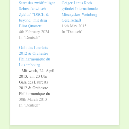
Start des zwölfteiligen
Geiger Linus Roth
Schostakowitsch-
gründet Internationale
Zyklus’ “DSCH &
Mieczysław Weinberg
beyond” mit dem
Gesellschaft
Eliot Quartett
16th May 2015
4th February 2024
In "Deutsch"
In "Deutsch"
Gala des Lauréats
2012 & Orchestre
Philharmonique du
Luxembourg
Mittwoch, 24. April
2013, um 20 Uhr
Gala des Lauréats
2012 & Orchestre
Philharmonique du
Luxembourg
30th March 2013
Preisträger der
In "Deutsch"
Konservatorien
Luxemburgs:
Stéphanie Houillon,
Mandoline (Hummel)