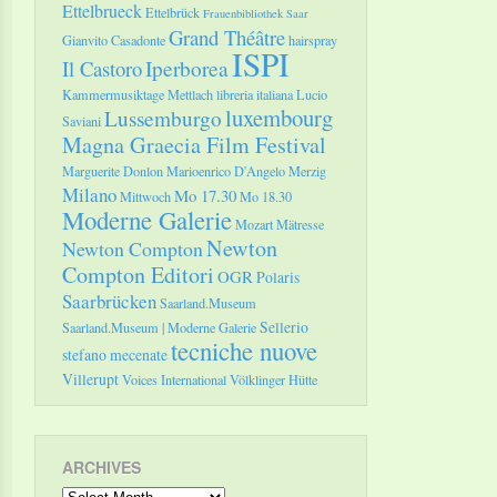
Ettelbrueck
Ettelbrück
Frauenbibliothek Saar
Grand Théâtre
Gianvito Casadonte
hairspray
ISPI
Il Castoro
Iperborea
Kammermusiktage Mettlach
libreria italiana
Lucio
luxembourg
Lussemburgo
Saviani
Magna Graecia Film Festival
Marguerite Donlon
Marioenrico D'Angelo
Merzig
Milano
Mo 17.30
Mittwoch
Mo 18.30
Moderne Galerie
Mozart
Mätresse
Newton
Newton Compton
Compton Editori
OGR
Polaris
Saarbrücken
Saarland.Museum
Sellerio
Saarland.Museum | Moderne Galerie
tecniche nuove
stefano mecenate
Villerupt
Voices International
Völklinger Hütte
ARCHIVES
Archives