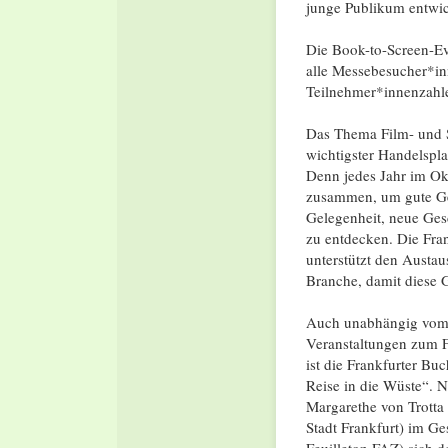
junge Publikum entwic
Die Book-to-Screen-Ev
alle Messebesucher*inn
Teilnehmer*innenzahle
Das Thema Film- und Se
wichtigster Handelspla
Denn jedes Jahr im Okt
zusammen, um gute Gesc
Gelegenheit, neue Ges
zu entdecken. Die Fran
unterstützt den Austa
Branche, damit diese 
Auch unabhängig vom 
Veranstaltungen zum F
ist die Frankfurter B
Reise in die Wüste“. 
Margarethe von Trotta
Stadt Frankfurt) im Ge
Feuilleton FAZ) sich d