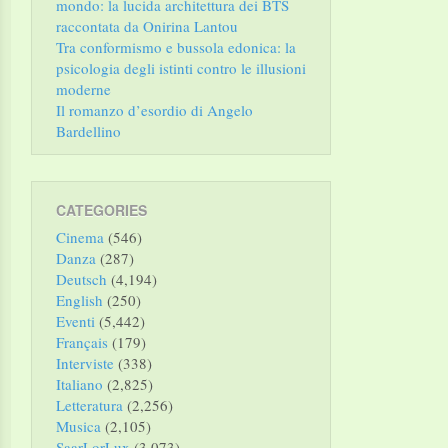
mondo: la lucida architettura dei BTS
raccontata da Onirina Lantou
Tra conformismo e bussola edonica: la
psicologia degli istinti contro le illusioni
moderne
Il romanzo d’esordio di Angelo
Bardellino
CATEGORIES
Cinema
(546)
Danza
(287)
Deutsch
(4,194)
English
(250)
Eventi
(5,442)
Français
(179)
Interviste
(338)
Italiano
(2,825)
Letteratura
(2,256)
Musica
(2,105)
SaarLorLux
(3,073)