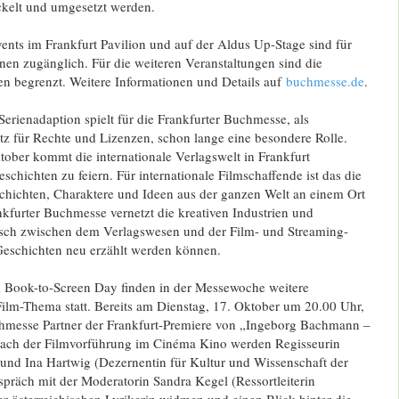
kelt und umgesetzt werden.
ents im Frankfurt Pavilion und auf der Aldus Up-Stage sind für
en zugänglich. Für die weiteren Veranstaltungen sind die
n begrenzt. Weitere Informationen und Details auf
buchmesse.de
.
rienadaption spielt für die Frankfurter Buchmesse, als
tz für Rechte und Lizenzen, schon lange eine besondere Rolle.
ober kommt die internationale Verlagswelt in Frankfurt
hichten zu feiern. Für internationale Filmschaffende ist das die
chichten, Charaktere und Ideen aus der ganzen Welt an einem Ort
kfurter Buchmesse vernetzt die kreativen Industrien und
usch zwischen dem Verlagswesen und der Film- und Streaming-
Geschichten neu erzählt werden können.
Book-to-Screen Day finden in der Messewoche weitere
ilm-Thema statt. Bereits am Dienstag, 17. Oktober um 20.00 Uhr,
uchmesse Partner der Frankfurt-Premiere von „Ingeborg Bachmann –
Nach der Filmvorführung im Cinéma Kino werden Regisseurin
 und Ina Hartwig (Dezernentin für Kultur und Wissenschaft der
spräch mit der Moderatorin Sandra Kegel (Ressortleiterin
er österreichischen Lyrikerin widmen und einen Blick hinter die