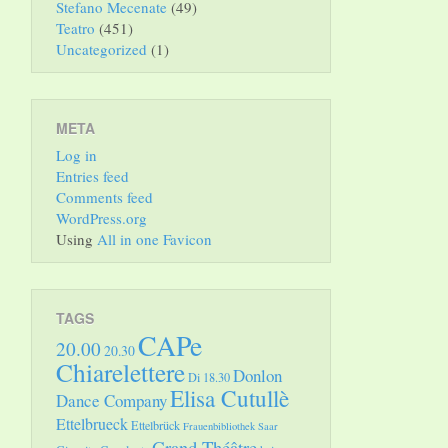
Stefano Mecenate
(49)
Teatro
(451)
Uncategorized
(1)
META
Log in
Entries feed
Comments feed
WordPress.org
Using
All in one Favicon
TAGS
CAPe
20.00
20.30
Chiarelettere
Donlon
Di 18.30
Elisa Cutullè
Dance Company
Ettelbrueck
Ettelbrück
Frauenbibliothek Saar
Grand Théâtre