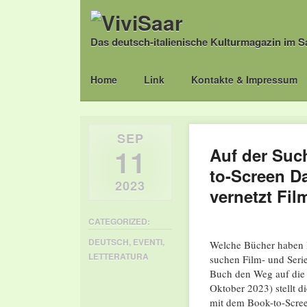
Das deutsch-italienische Kulturmagazin im S
Main menu
Skip
Home
Link
Kontakte & Impressum
to
content
SEP
11
Auf der Suc
to-Screen D
2023
vernetzt Fi
CATEGORIZED:
DEUTSCH
,
EVENTI
,
Welche Bücher haben 
LETTERATURA
suchen Film- und Seri
Buch den Weg auf die 
Oktober 2023) stellt d
mit dem Book-to-Scree