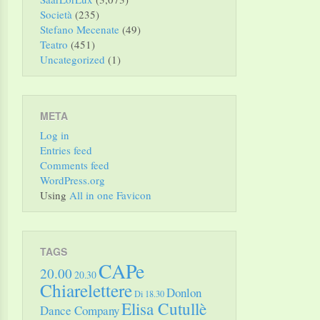
Società
(235)
Stefano Mecenate
(49)
Teatro
(451)
Uncategorized
(1)
META
Log in
Entries feed
Comments feed
WordPress.org
Using
All in one Favicon
TAGS
CAPe
20.00
20.30
Chiarelettere
Donlon
Di 18.30
Elisa Cutullè
Dance Company