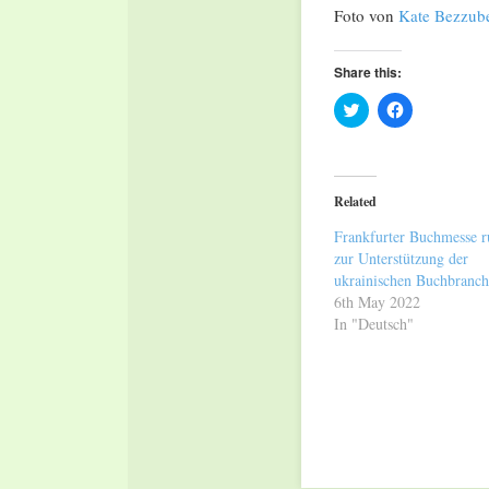
Foto von
Kate Bezzube
Share this:
Click
Click
to
to
share
share
on
on
Twitter
Facebook
(Opens
(Opens
in
in
Related
new
new
window)
window)
Frankfurter Buchmesse r
zur Unterstützung der
ukrainischen Buchbranch
6th May 2022
In "Deutsch"