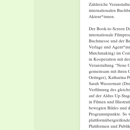
Zahlreiche Veranstalt
internationalen Buchb
Akteur*innen.
Der Book-to-Screen D
internationale Filmpro
Buchmesse und der Ber
Verlage und Agent*inn
Matchmaking) im Comic
in Kooperation mit de
Veranstaltung “Neue G
gemeinsam mit ihren G
Oetinger), Katharina 
Sarah Wassermair (Dre
Verfilmung des gleich
auf der Aldus Up-Stag
in Filmen und Illustr
bewegten Bildes und d
Programmpunkte. So wi
plattformübergreifende
Plattformen und Publi