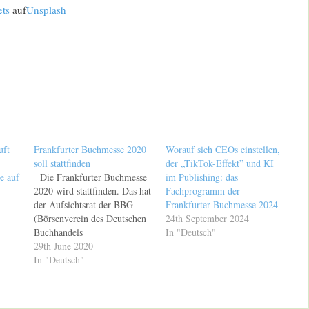
ts
auf
Unsplash
uft
Frankfurter Buchmesse 2020
Worauf sich CEOs einstellen,
soll stattfinden
der „TikTok-Effekt” und KI
e auf
Die Frankfurter Buchmesse
im Publishing: das
2020 wird stattfinden. Das hat
Fachprogramm der
der Aufsichtsrat der BBG
Frankfurter Buchmesse 2024
(Börsenverein des Deutschen
24th September 2024
Buchhandels
In "Deutsch"
Beteiligungsgesellschaft)
29th June 2020
heute entschieden. Geplant
In "Deutsch"
ist, die Frankfurter
Buchmesse (14.-18. Oktober
2020) auf dem Messegelände,