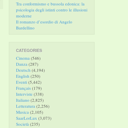
Tra conformismo e bussola edonica: la
psicologia degli istinti contro le illusioni
moderne
Il romanzo d’esordio di Angelo
Bardellino
CATEGORIES
Cinema
(546)
Danza
(287)
Deutsch
(4,194)
English
(250)
Eventi
(5,442)
Français
(179)
Interviste
(338)
Italiano
(2,825)
Letteratura
(2,256)
Musica
(2,105)
SaarLorLux
(3,073)
Società
(235)