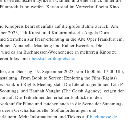
 Filmproduktion werfen. Karten sind im Vorverkauf beim Kino
nd Kinopreis kehrt ebenfalls auf die große Bühne zurück: Am
ober 2023, lädt Kunst- und Kulturministerin Angela Dorn
und Sternchen zur Preisverleihung in die Alte Oper Frankfurt ein.
ehmen Annabelle Mandeng und Rainer Ewerrien. Die
e wird es am Buchmessen-Wochenende in mehreren Kinos zu
eren Infos unter
hessischerfilmpreis.de
.
ber, am Dienstag, 19. September 2023, von 16.00 bis 17.00 Uhr,
ranstaltung „From Book to Screen: Exploring the Film (Rights)
Frankfurt Rights Meeting statt. Die Literaturagentinnen Erin P.
Scouting), und Hannah Vaughn (The Gersh Agency), zeigen den
 auf. Die Teilnehmenden erhalten Einblicke in den
everkauf für Filme und tauchen auch in die Szene der Streaming-
ie deren Geschäftsmodelle, Stoffanforderungen und
erläutern. Mehr Informationen und Tickets auf
buchmesse.de