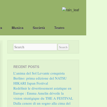
ra
Musica
Società
Teatro
RECENT POSTS
L’anima del Sol Levante conquista
Berlino: prima edizione del NATSU
HIKARI Japan Festival
Redéfinir le divertissement asiatique en
Europe : Emma Amelin dévoile la
vision stratégique du THE A FESTIVAL
Dalla cenere di un sogno alla cima del