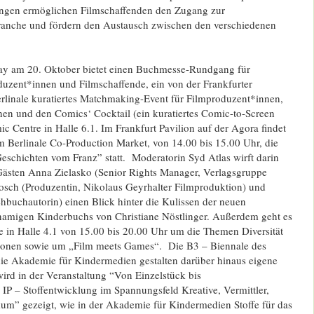
ungen ermöglichen Filmschaffenden den Zugang zur
ranche und fördern den Austausch zwischen den verschiedenen
ay am 20. Oktober bietet einen Buchmesse-Rundgang für
duzent*innen und Filmschaffende, ein von der Frankfurter
linale kuratiertes Matchmaking-Event für Filmproduzent*innen,
en und den Comics‘ Cocktail (ein kuratiertes Comic-to-Screen
 Centre in Halle 6.1. Im Frankfurt Pavilion auf der Agora findet
m Berlinale Co-Production Market, von 14.00 bis 15.00 Uhr, die
eschichten vom Franz” statt. Moderatorin Syd Atlas wirft darin
ästen Anna Zielasko (Senior Rights Manager, Verlagsgruppe
Posch (Produzentin, Nikolaus Geyrhalter Filmproduktion) und
hbuchautorin) einen Blick hinter die Kulissen der neuen
namigen Kinderbuchs von Christiane Nöstlinger. Außerdem geht es
e in Halle 4.1 von 15.00 bis 20.00 Uhr um die Themen Diversität
ationen sowie um „Film meets Games“. Die B3 – Biennale des
ie Akademie für Kindermedien gestalten darüber hinaus eigene
rd in der Veranstaltung “Von Einzelstück bis
 IP – Stoffentwicklung im Spannungsfeld Kreative, Vermittler,
kum” gezeigt, wie in der Akademie für Kindermedien Stoffe für das