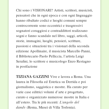
Chi sono i VISIONARI? Artisti, scrittori, musicisti,
pensatori che in ogni epoca e con ogni linguaggio
hanno ribaltato codici e luoghi comuni sempre
controcorrente sono eccentrici e trasgressivi
sognatori coraggiosi e contraddittori realizzano
sogni e fanno scandalo nel libro, saggi, articoli,
storie, immagini, luoghi, pensieri, scritture,
passioni e situazioni tra i visionari della seconda
edizione Apollinaire, il musicista Marcello Panni,
il Bibliotecario Paolo Pelliccia, l’artista Luigi
Serafini, lo scrittore e musicologo Enzo Restagno
in postfazione
TIZIANA GAZZINI
Vive e lavora a Roma. Una
laurea in Filosofia ed
Estetica su Derrida e poi
giornalismo, saggistica e
mostre. Ha curato per
varie case editrici volumi
d’arte e progettato,
curato e organizzato numerose
mostre in Italia e
all’estero. Tra le più recenti:
L’angolo
del
dandy
(Roma, Musei di Villa Torlonia).