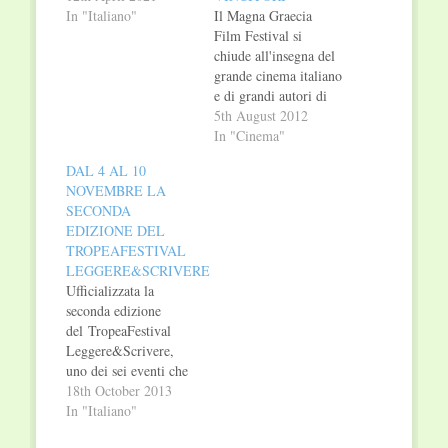
In "Italiano"
Il Magna Graecia
Film Festival si
chiude all'insegna del
grande cinema italiano
e di grandi autori di
cui sentiremo
5th August 2012
sicuramente parlare. A
In "Cinema"
vincere le ambite
DAL 4 AL 10
statuette sono stati:
NOVEMBRE LA
MIGLIORE OPERA
SECONDA
PRIMA: LA-BAS di
EDIZIONE DEL
Guido Lombardi.
TROPEAFESTIVAL
MIGLIORE ATTORE:
LEGGERE&SCRIVERE
CLAUDIO
Ufficializzata la
SANTAMARIA per
seconda edizione
Gli Sfiorati e I primi
del TropeaFestival
della lista.
Leggere&Scrivere,
MIGLIORE
uno dei sei eventi che
ATTRICE: ex aequo
fa parte dell’esclusivo
18th October 2013
per…
cartellone Calabria
In "Italiano"
Terra di Festival,