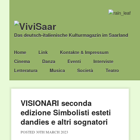
Das deutsch-italienische Kulturmagazin im Saarland
Main menu
Skip
Home
Link
Kontakte & Impressum
to
Cinema
Danza
Eventi
Interviste
content
Letteratura
Musica
Società
Teatro
VISIONARI seconda
edizione Simbolisti esteti
dandies e altri sognatori
POSTED
30TH MARCH 2023