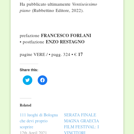
Ha
pubblicato ultimamente
Ventiseiesimo
piano
(Rubbettino
Editore, 2022).
FRANCESCO FORLANI
prefazione
•
ENZO RESTAGNO
postfazione
17
pagine VERE / • pagg. 324 • €
Share this:
Click
Click
to
to
share
share
on
on
Twitter
Facebook
(Opens
(Opens
in
in
Related
new
new
window)
window)
111 luoghi di Bologna
SERATA FINALE
che devi proprio
MAGNA GRAECIA
scoprire
FILM FESTIVAL: I
12th April 2021
VINCITORI