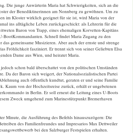
. Die junge Anwärterin Maria hat Schwierigkeiten, sich an die
loster der Benediktinerinnen am Nonnberg zu gewöhnen. Um zu
en im Kloster wirklich geeignet für sie ist, wird Maria von der
mal ins alltägliche Leben zurückgeschickt: als Lehrerin für die
witweten Baron von Trapp, eines ehemaligen Korvetten-Kapitäns
 U-BootKommandanten. Schnell findet Maria Zugang zu den
er das gemeinsame Musizieren. Aber auch der ernste und strenge
as Fröhlichkeit fasziniert. Er trennt sich von seiner Geliebten Elsa
genden Dame aus Wien, und heiratet Maria.
d jedoch schon bald überschattet von den politischen Umständen
e. Da der Baron sich weigert, der Nationalsozialistischen Partei
Ablehnung auch öffentlich kundtut, geraten er und seine Familie
. Kaum von der Hochzeitsreise zurück, erhält er ungebetenen
kommando in Berlin. Er soll erneut die Leitung eines U-Boots
iesem Zweck umgehend zum Marinestützpunkt Bremerhaven
tzter Minute, die Ausführung des Befehls hinauszuzögern: Die
 Betreiben des Familienfreundes und Impresarios Max Dettweiler
sangswettbewerb bei den Salzburger Festspielen erhalten.