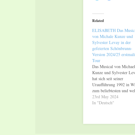
share
share
on
on
Twitter
Facebook
(Opens
(Opens
in
in
Related
new
new
window)
window)
ELISABETH Das Music
von Michale Kunze und
Sylvester Levay in der
gefeierten Schönbrunn-
Version 2024/25 erstmali
Tour
Das Musical von Michae
Kunze und Sylvester Le
hat sich seit seiner
Uraufführung 1992 in W
zum beliebtesten und wel
erfolgreichsten
23rd May 2024
deutschsprachigen Music
In "Deutsch"
entwickelt: Die dramatis
und berührende Geschich
über Leben, Wirken und
Leiden der österreichisc
Kaiserin sorgte bislang b