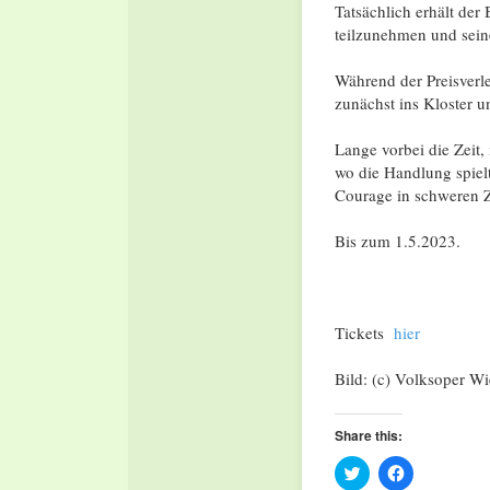
Tatsächlich erhält de
teilzunehmen und sein
Während der Preisverle
zunächst ins Kloster u
Lange vorbei die Zeit,
wo die Handlung spiel
Courage in schweren 
Bis zum 1.5.2023.
Tickets
hier
Bild: (c) Volksoper W
Share this:
Click
Click
to
to