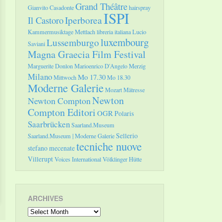
Grand Théâtre
Gianvito Casadonte
hairspray
ISPI
Il Castoro
Iperborea
Kammermusiktage Mettlach
libreria italiana
Lucio
luxembourg
Lussemburgo
Saviani
Magna Graecia Film Festival
Marguerite Donlon
Marioenrico D'Angelo
Merzig
Milano
Mo 17.30
Mittwoch
Mo 18.30
Moderne Galerie
Mozart
Mätresse
Newton
Newton Compton
Compton Editori
OGR
Polaris
Saarbrücken
Saarland.Museum
Sellerio
Saarland.Museum | Moderne Galerie
tecniche nuove
stefano mecenate
Villerupt
Voices International
Völklinger Hütte
ARCHIVES
Archives