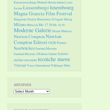
Kammermusiktage Mettlach
libreria italiana
Lucio
luxembourg
Lussemburgo
Saviani
Magna Graecia Film Festival
Marguerite Donlon
Marioenrico D'Angelo
Merzig
Milano
Mo 17.30
Mittwoch
Mo 18.30
Moderne Galerie
Mozart
Mätresse
Newton
Newton Compton
Compton Editori
OGR
Polaris
Saarbrücken
Saarland.Museum
Sellerio
Saarland.Museum | Moderne Galerie
tecniche nuove
stefano mecenate
Villerupt
Voices International
Völklinger Hütte
ARCHIVES
Archives