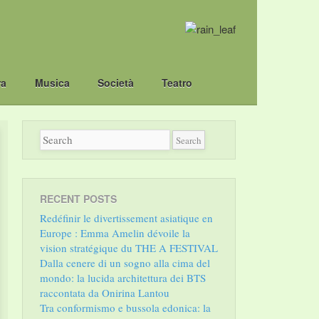
ra
Musica
Società
Teatro
RECENT POSTS
Redéfinir le divertissement asiatique en
Europe : Emma Amelin dévoile la
vision stratégique du THE A FESTIVAL
Dalla cenere di un sogno alla cima del
mondo: la lucida architettura dei BTS
raccontata da Onirina Lantou
Tra conformismo e bussola edonica: la