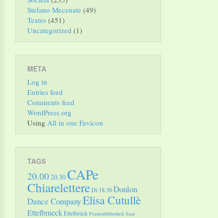
Stefano Mecenate
(49)
Teatro
(451)
Uncategorized
(1)
META
Log in
Entries feed
Comments feed
WordPress.org
Using
All in one Favicon
TAGS
CAPe
20.00
20.30
Chiarelettere
Donlon
Di 18.30
Elisa Cutullè
Dance Company
Ettelbrueck
Ettelbrück
Frauenbibliothek Saar