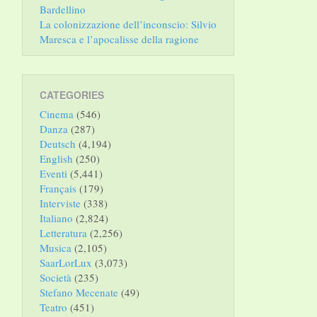
Bardellino
La colonizzazione dell’inconscio: Silvio
Maresca e l’apocalisse della ragione
CATEGORIES
Cinema
(546)
Danza
(287)
Deutsch
(4,194)
English
(250)
Eventi
(5,441)
Français
(179)
Interviste
(338)
Italiano
(2,824)
Letteratura
(2,256)
Musica
(2,105)
SaarLorLux
(3,073)
Società
(235)
Stefano Mecenate
(49)
Teatro
(451)