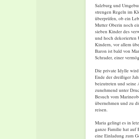
Salzburg und Umgebung
strengen Regeln im K
überprüfen, ob ein Leb
Mutter Oberin noch ein
sieben Kinder des ver
und hoch dekorierten
Kindern, vor allem üb
Baron ist bald von Mari
Schrader, einer vermö
Die private Idylle wir
Ende der dreißiger Jahr
beizutreten und seine 
zunehmend unter Druck
Besuch vom Marineober
übernehmen und zu d
reisen.
Maria gelingt es in le
ganze Familie hat auf
eine Einladung zum Ge