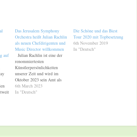
al
Das Jerusalem Symphony
Die Schöne und das Biest
Orchestra heißt Julian Rachlin
Tour 2020 mit Topbesetzung
als neuen Chefdirigenten und
6th November 2019
Music Director willkommen
In "Deutsch"
g auf
Julian Rachlin ist eine der
renommiertesten
l
Künstlerpersönlichkeiten
vay
unserer Zeit und wird im
Oktober 2023 sein Amt als
ien
Chefdirigent und Music
6th March 2023
tweit
Director des Jerusalem
In "Deutsch"
Symphony Orchestra antreten
al
und damit eine neue Ära in
che
der Geschichte des Orchesters
te
einläuten. Seit mehr als 30
Jahren wird Rachlin als
hen
Dirigent, Solist,
ei
Kammermusiker, als…