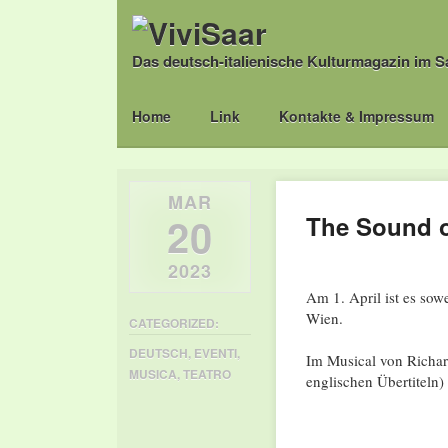
Das deutsch-italienische Kulturmagazin im S
Main menu
Skip
Home
Link
Kontakte & Impressum
to
content
MAR
20
The Sound o
2023
Am 1. April ist es so
Wien.
CATEGORIZED:
DEUTSCH
,
EVENTI
,
Im Musical von Richar
MUSICA
,
TEATRO
englischen Übertiteln)