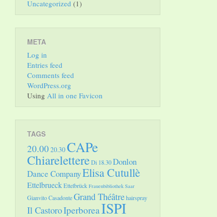
Uncategorized
(1)
META
Log in
Entries feed
Comments feed
WordPress.org
Using
All in one Favicon
TAGS
CAPe
20.00
20.30
Chiarelettere
Donlon
Di 18.30
Elisa Cutullè
Dance Company
Ettelbrueck
Ettelbrück
Frauenbibliothek Saar
Grand Théâtre
Gianvito Casadonte
hairspray
ISPI
Il Castoro
Iperborea