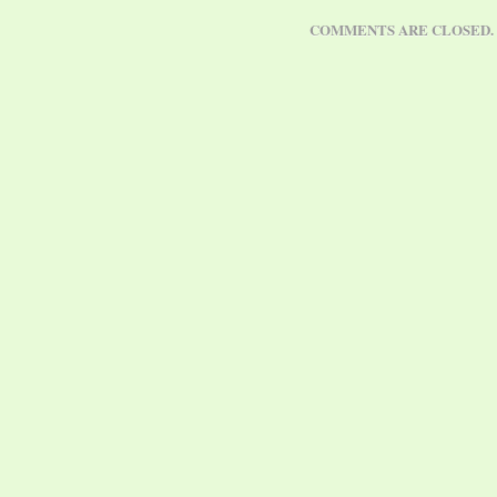
über zwölf Millionen
COMMENTS ARE CLOSED.
Zuschauern in 14 Länder
Jubel und…