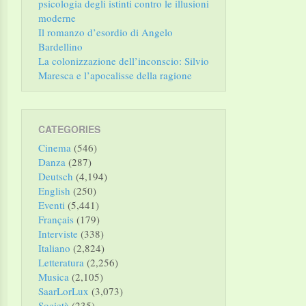
psicologia degli istinti contro le illusioni
moderne
Il romanzo d’esordio di Angelo
Bardellino
La colonizzazione dell’inconscio: Silvio
Maresca e l’apocalisse della ragione
CATEGORIES
Cinema
(546)
Danza
(287)
Deutsch
(4,194)
English
(250)
Eventi
(5,441)
Français
(179)
Interviste
(338)
Italiano
(2,824)
Letteratura
(2,256)
Musica
(2,105)
SaarLorLux
(3,073)
Società
(235)