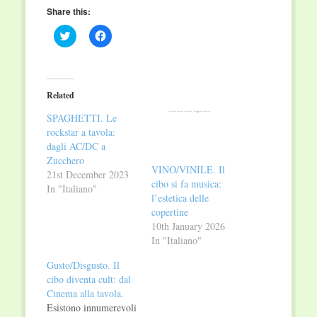
Share this:
Click
Click
to
to
share
share
on
on
Twitter
Facebook
(Opens
(Opens
in
in
Related
new
new
window)
window)
SPAGHETTI. Le
rockstar a tavola:
dagli AC/DC a
Zucchero
VINO/VINILE. Il
21st December 2023
cibo si fa musica:
In "Italiano"
l’estetica delle
copertine
10th January 2026
In "Italiano"
Gusto/Disgusto. Il
cibo diventa cult: dal
Cinema alla tavola.
Esistono innumerevoli