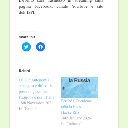
L’evento sarà trasmesso in streaming sulla
pagina Facebook, canale YouTube e sito
dell’ISPI.
Share this:
Click
Click
to
to
share
share
on
on
Twitter
Facebook
(Opens
(Opens
in
in
Related
new
new
window)
window)
OGGI: Autonomia
strategica e difesa: la
posta in gioco per
l’Europa e per l’Italia
Perché l’Occidente
18th November 2021
odia la Russia di
In "Eventi"
Hauke Ritz
18th January 2026
In "Italiano"