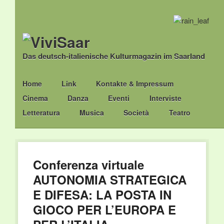
Das deutsch-italienische Kulturmagazin im Saarland
Main menu
Skip
Home
Link
Kontakte & Impressum
to
Cinema
Danza
Eventi
Interviste
content
Letteratura
Musica
Società
Teatro
Conferenza virtuale
AUTONOMIA STRATEGICA
E DIFESA: LA POSTA IN
GIOCO PER L’EUROPA E