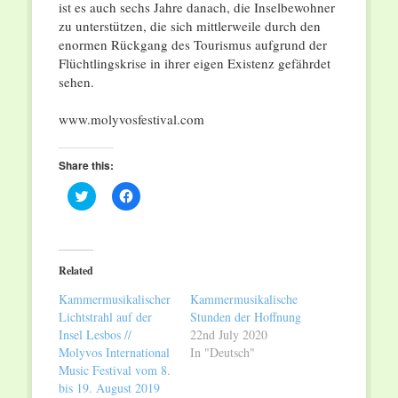
ist es auch sechs Jahre danach, die Inselbewohner
zu unterstützen, die sich mittlerweile durch den
enormen Rückgang des Tourismus aufgrund der
Flüchtlingskrise in ihrer eigen Existenz gefährdet
sehen.
www.molyvosfestival.com
Share this:
Click
Click
to
to
share
share
on
on
Twitter
Facebook
(Opens
(Opens
in
in
Related
new
new
window)
window)
Kammermusikalischer
Kammermusikalische
Lichtstrahl auf der
Stunden der Hoffnung
Insel Lesbos //
22nd July 2020
Molyvos International
In "Deutsch"
Music Festival vom 8.
bis 19. August 2019