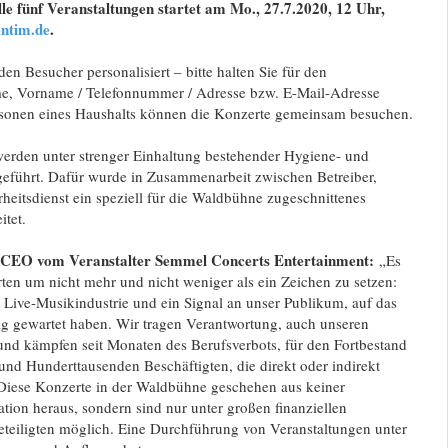
le fünf Veranstaltungen startet am Mo., 27.7.2020, 12 Uhr,
ntim.de
.
den Besucher personalisiert – bitte halten Sie für den
, Vorname / Telefonnummer / Adresse bzw. E-Mail-Adresse
Personen eines Haushalts können die Konzerte gemeinsam besuchen.
werden unter strenger Einhaltung bestehender Hygiene- und
eführt. Dafür wurde in Zusammenarbeit zwischen Betreiber,
rheitsdienst ein speziell für die Waldbühne zugeschnittenes
tet.
CEO vom Veranstalter Semmel Concerts Entertainment:
„Es
ten um nicht mehr und nicht weniger als ein Zeichen zu setzen:
 Live-Musikindustrie und ein Signal an unser Publikum, auf das
ig gewartet haben. Wir tragen Verantwortung, auch unseren
und kämpfen seit Monaten des Berufsverbots, für den Fortbestand
nd Hunderttausenden Beschäftigten, die direkt oder indirekt
Diese Konzerte in der Waldbühne geschehen aus keiner
ation heraus, sondern sind nur unter großen finanziellen
teiligten möglich. Eine Durchführung von Veranstaltungen unter