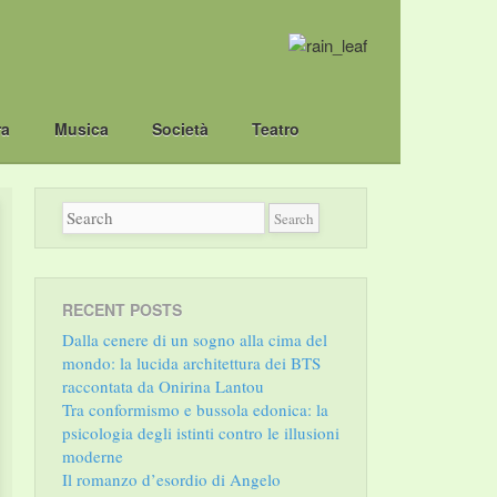
ra
Musica
Società
Teatro
RECENT POSTS
Dalla cenere di un sogno alla cima del
mondo: la lucida architettura dei BTS
raccontata da Onirina Lantou
Tra conformismo e bussola edonica: la
psicologia degli istinti contro le illusioni
moderne
Il romanzo d’esordio di Angelo