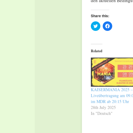
den aktuellen Bedingu
Share this:
Click
Click
to
to
share
share
on
on
Twitter
Facebook
(Opens
(Opens
in
in
Related
new
new
window)
window)
KAISERMANIA 2025 –
Liveübertragung am 09.
im MDR ab 20:15 Uhr
28th July 2025
In "Deutsch"