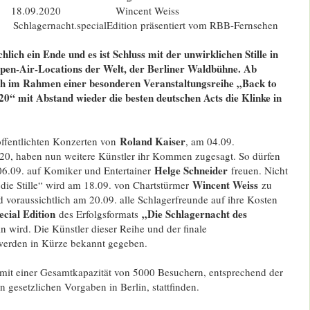
18.09.2020 Wincent Weiss
chlagernacht.specialEdition präsentiert vom RBB-Fernsehen
lich ein Ende und es ist Schluss mit der unwirklichen Stille in
Open-Air-Locations der Welt, der Berliner Waldbühne. Ab
h im Rahmen einer besonderen Veranstaltungsreihe „Back to
0“ mit Abstand wieder die besten deutschen Acts die Klinke in
Roland Kaiser
öffentlichten Konzerten von
, am 04.09.
0, haben nun weitere Künstler ihr Kommen zugesagt. So dürfen
Helge Schneider
06.09. auf Komiker und Entertainer
freuen. Nicht
Wincent Weiss
die Stille“ wird am 18.09. von Chartstürmer
zu
 voraussichtlich am 20.09. alle Schlagerfreunde auf ihre Kosten
ecial Edition
„Die Schlagernacht des
des Erfolgsformats
in wird. Die Künstler dieser Reihe und der finale
werden in Kürze bekannt gegeben.
mit einer Gesamtkapazität von 5000 Besuchern, entsprechend der
 gesetzlichen Vorgaben in Berlin, stattfinden.