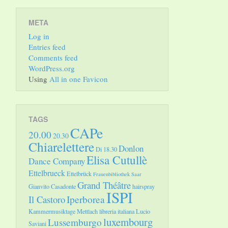
META
Log in
Entries feed
Comments feed
WordPress.org
Using
All in one Favicon
TAGS
CAPe
20.00
20.30
Chiarelettere
Donlon
Di 18.30
Elisa Cutullè
Dance Company
Ettelbrueck
Ettelbrück
Frauenbibliothek Saar
Grand Théâtre
Gianvito Casadonte
hairspray
ISPI
Il Castoro
Iperborea
Kammermusiktage Mettlach
libreria italiana
Lucio
luxembourg
Lussemburgo
Saviani