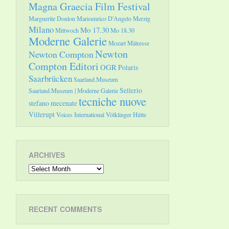
Magna Graecia Film Festival
Marguerite Donlon
Marioenrico D'Angelo
Merzig
Milano
Mo 17.30
Mittwoch
Mo 18.30
Moderne Galerie
Mozart
Mätresse
Newton
Newton Compton
Compton Editori
OGR
Polaris
Saarbrücken
Saarland.Museum
Sellerio
Saarland.Museum | Moderne Galerie
tecniche nuove
stefano mecenate
Villerupt
Voices International
Völklinger Hütte
ARCHIVES
Archives
RECENT COMMENTS