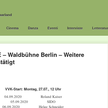
aarland
Cinema
Danza
Eventi
Interviste
Letteratu
E – Waldbühne Berlin – Weitere
tätigt
VVK-Start: Montag, 27.07., 12 Uhr
04.09.2020 Roland Kaiser
05.09.2020 SIDO
06.09.2020 Helge Schneider