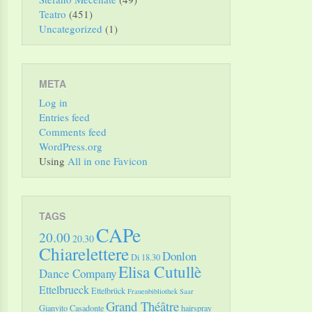
Teatro
(451)
Uncategorized
(1)
META
Log in
Entries feed
Comments feed
WordPress.org
Using
All in one Favicon
TAGS
CAPe
20.00
20.30
Chiarelettere
Donlon
Di 18.30
Elisa Cutullè
Dance Company
Ettelbrueck
Ettelbrück
Frauenbibliothek Saar
Grand Théâtre
Gianvito Casadonte
hairspray