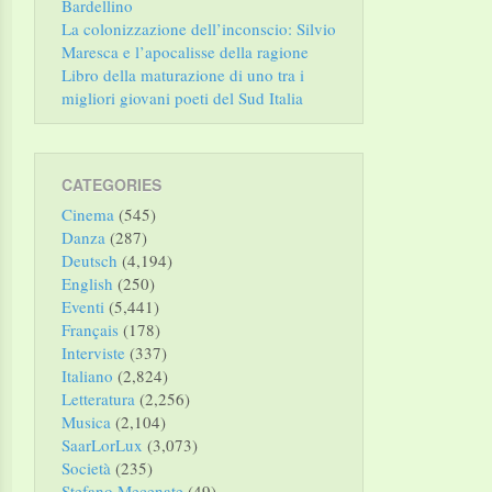
Bardellino
La colonizzazione dell’inconscio: Silvio
Maresca e l’apocalisse della ragione
Libro della maturazione di uno tra i
migliori giovani poeti del Sud Italia
CATEGORIES
Cinema
(545)
Danza
(287)
Deutsch
(4,194)
English
(250)
Eventi
(5,441)
Français
(178)
Interviste
(337)
Italiano
(2,824)
Letteratura
(2,256)
Musica
(2,104)
SaarLorLux
(3,073)
Società
(235)
Stefano Mecenate
(49)