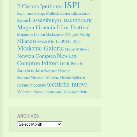
ISPI
Il Castoro
Iperborea
Kammermusiktage Mettlach
libreria italiana
Lucio
luxembourg
Lussemburgo
Saviani
Magna Graecia Film Festival
Marguerite Donlon
Marioenrico D'Angelo
Merzig
Milano
Mo 17.30
Mittwoch
Mo 18.30
Moderne Galerie
Mozart
Mätresse
Newton
Newton Compton
Compton Editori
OGR
Polaris
Saarbrücken
Saarland.Museum
Sellerio
Saarland.Museum | Moderne Galerie
tecniche nuove
stefano mecenate
Villerupt
Voices International
Völklinger Hütte
ARCHIVES
Archives