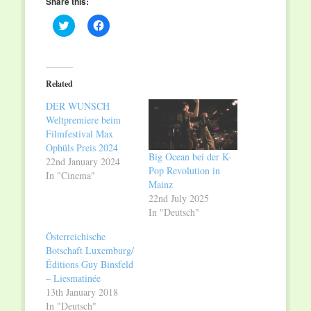
Share this:
Click
Click
to
to
share
share
on
on
Twitter
Facebook
(Opens
(Opens
in
in
Related
new
new
window)
window)
DER WUNSCH
Weltpremiere beim
Filmfestival Max
Ophüls Preis 2024
Big Ocean bei der K-
22nd January 2024
Pop Revolution in
In "Cinema"
Mainz
22nd July 2025
In "Deutsch"
Österreichische
Botschaft Luxemburg/
Éditions Guy Binsfeld
– Liesmatinée
13th January 2018
In "Deutsch"