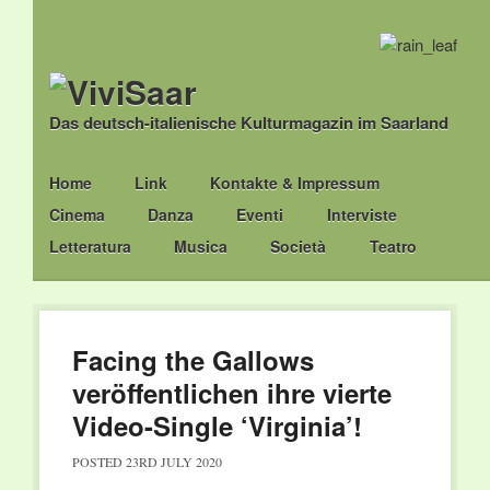
Das deutsch-italienische Kulturmagazin im Saarland
Main menu
Skip
Home
Link
Kontakte & Impressum
to
Cinema
Danza
Eventi
Interviste
content
Letteratura
Musica
Società
Teatro
Facing the Gallows
veröffentlichen ihre vierte
Video-Single ‘Virginia’!
POSTED
23RD JULY 2020