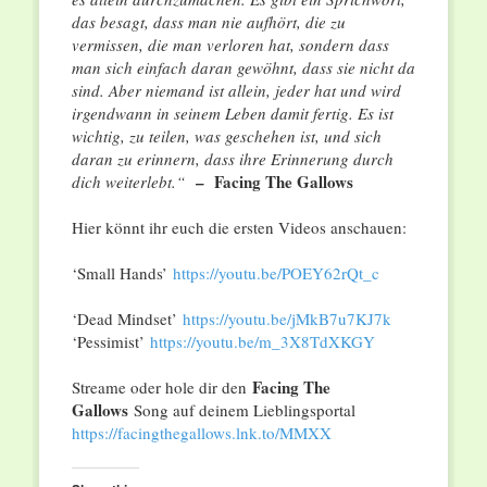
das besagt, dass man nie aufhört, die zu
vermissen, die man verloren hat, sondern dass
man sich einfach daran gewöhnt, dass sie nicht da
sind. Aber niemand ist allein, jeder hat und wird
irgendwann in seinem Leben damit fertig. Es ist
wichtig, zu teilen, was geschehen ist, und sich
daran zu erinnern, dass ihre Erinnerung durch
– Facing The Gallows
dich weiterlebt.“
Hier könnt ihr euch die ersten Videos anschauen:
‘Small Hands’
https://youtu.be/
POEY62rQt_c
‘Dead Mindset’
https://youtu.be/
jMkB7u7KJ7k
‘Pessimist’
https://youtu.be/m_3X8TdXKGY
Facing The
Streame oder hole dir den
Gallows
Song auf deinem Lieblingsportal
https://facingthegallows.lnk.
to/MMXX