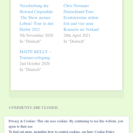
window)
window)
Verschiebung der
Chris Normans
Howard Carpendale
Deutschland-Tour:
‘Die Show meines
Ersatztermine stehen
Lebens’-Tour in den
fest und vier neue
Herbst 2021
Konzerte im Verkauf
5th November 2020
28th April 2021
In "Deutsch"
In "Deutsch"
MAITE KELLY –
Tourneeverlegung
2nd October 2020
In "Deutsch"
COMMENTS ARE CLOSED.
Privacy & Cookies: This site uses cookies. By continuing to use this website, you
agree to their use.
To find out more, including how to control cookies, see here:
Cookie Policy