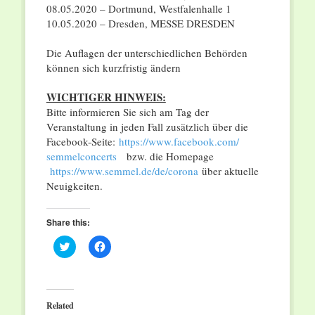
08.05.2020 – Dortmund, Westfalenhalle 1
10.05.2020 – Dresden, MESSE DRESDEN
Die Auflagen der unterschiedlichen Behörden
können sich kurzfristig ändern
WICHTIGER HINWEIS:
Bitte informieren Sie sich am Tag der
Veranstaltung in jeden Fall zusätzlich über die
Facebook-Seite:
https://www.facebook.com/
semmelconcerts
bzw. die Homepage
https://www.semmel.de/de/
corona
über aktuelle
Neuigkeiten.
Share this:
Click
Click
to
to
share
share
on
on
Twitter
Facebook
(Opens
(Opens
in
in
Related
new
new