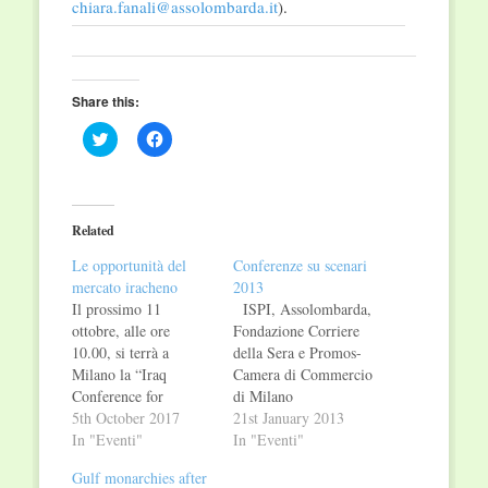
chiara.fanali@assolombarda.it
).
Share this:
Click
Click
to
to
share
share
on
on
Twitter
Facebook
(Opens
(Opens
in
in
Related
new
new
window)
window)
Le opportunità del
Conferenze su scenari
mercato iracheno
2013
Il prossimo 11
ISPI, Assolombarda,
ottobre, alle ore
Fondazione Corriere
10.00, si terrà a
della Sera e Promos-
Milano la “Iraq
Camera di Commercio
Conference for
di Milano
Business and
5th October 2017
promuovono a Milano
21st January 2013
Investments”,
In "Eventi"
due Conferenze per
In "Eventi"
promossa da
discutere le tendenze
Gulf monarchies after
Assolombarda in
politiche ed