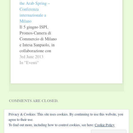
the Arab Spring –
collaborazione con
economiche che
Conferenza
l’ISPI, la Federation
sembrano
internazionale a
of Iraqi Chambers of
caratterizzare lo
Milano
Commerce and
scenario
Il 5 giugno ISPI,
Industry (FICC) e la
internazionale in
Promos-Camera di
Joint Italian Arab
questo anno appena
Commercio di Milano
Chamber, con il
iniziato: 23 gennaio,
e Intesa Sanpaolo, in
patrocinio
17.00 - "Un mondo a
collaborazione con
dell’Ambasciata
rischio Babele: scenari
Assolombarda,
3rd June 2013
dell’Iraq a Roma.
politici" Sede: ISPI,
promuovono la
In "Eventi"
L’obiettivo è…
Palazzo…
Conferenza
Internazionale: “The
Gulf Monarchies: a
New Momentum after
the Arab Spring?”
Con il contributo di
COMMENTS ARE CLOSED.
esperti internazionali,
la Conferenza ha
Privacy & Cookies: This site uses cookies. By continuing to use this website, you
l’obiettivo di
agree to their use.
approfondire le
To find out more, including how to control cookies, see here:
Cookie Policy
dinamiche politiche ed
Website by Diamond Visions