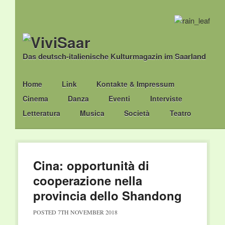
Das deutsch-italienische Kulturmagazin im Saarland
Main menu
Skip
Home
Link
Kontakte & Impressum
to
Cinema
Danza
Eventi
Interviste
content
Letteratura
Musica
Società
Teatro
Cina: opportunità di
cooperazione nella
provincia dello Shandong
POSTED
7TH NOVEMBER 2018