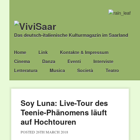
Das deutsch-italienische Kulturmagazin im Saarland
Main menu
Skip
Home
Link
Kontakte & Impressum
to
Cinema
Danza
Eventi
Interviste
content
Letteratura
Musica
Società
Teatro
Soy Luna: Live-Tour des
Teenie-Phänomens läuft
auf Hochtouren
POSTED
26TH MARCH 2018