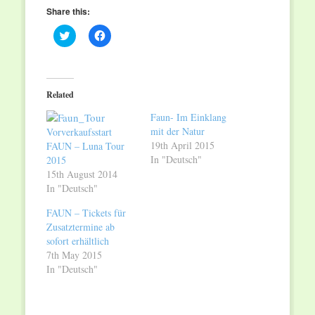
Share this:
Click
Click
to
to
share
share
on
on
Twitter
Facebook
(Opens
(Opens
in
in
Related
new
new
window)
window)
Faun- Im Einklang
mit der Natur
Vorverkaufsstart
19th April 2015
FAUN – Luna Tour
In "Deutsch"
2015
15th August 2014
In "Deutsch"
FAUN – Tickets für
Zusatztermine ab
sofort erhältlich
7th May 2015
In "Deutsch"