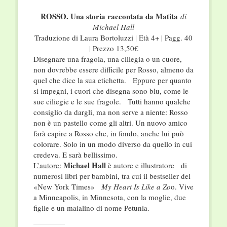
ROSSO. Una storia raccontata da Matita
di
Michael Hall
Traduzione di Laura Bortoluzzi | Età 4+ | Pagg. 40
| Prezzo 13,50€
Disegnare una fragola, una ciliegia o un cuore,
non dovrebbe essere difficile per Rosso, almeno da
quel che dice la sua etichetta. Eppure per quanto
si impegni, i cuori che disegna sono blu, come le
sue ciliegie e le sue fragole. Tutti hanno qualche
consiglio da dargli, ma non serve a niente: Rosso
non è un pastello come gli altri. Un nuovo amico
farà capire a Rosso che, in fondo, anche lui può
colorare. Solo in un modo diverso da quello in cui
credeva. E sarà bellissimo.
Michael Hall
L’autore:
è autore e illustratore di
numerosi libri per bambini, tra cui il bestseller del
«New York Times»
My Heart Is Like a Zo
o. Vive
a Minneapolis, in Minnesota, con la moglie, due
figlie e un maialino di nome Petunia.