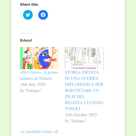
Share this:
Click
Click
to
to
share
share
on
on
Twitter
Facebook
(Opens
(Opens
in
in
Related
new
new
window)
window)
«Per Gioco», il primo
STORIA INEDITA
numero di Nilsson
DI UNA GUERRA
18th July 2026
DIPLOMATICA PER
In "Italiano"
BOICOTTARE UN
FILM DEL
REGISTA LUCIANO
TOVOLI
10th October 2025
In "Italiano"
«L’uccellino rosso» di