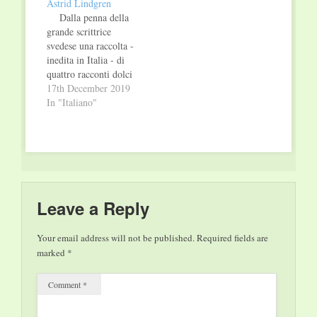
Astrid Lindgren
Dalla penna della
grande scrittrice
svedese una raccolta -
inedita in Italia - di
quattro racconti dolci
e commoventi. Un
17th December 2019
capolavoro senza
In "Italiano"
tempo che colpisce il
lettore dritto al cuore.
Realtà e fiaba si
fondono nel raffinato
mondo poetico di
questi racconti di
Astrid Lindgren:
Leave a Reply
quattro piccoli
capolavori…
Your email address will not be published.
Required fields are
marked
*
Comment
*