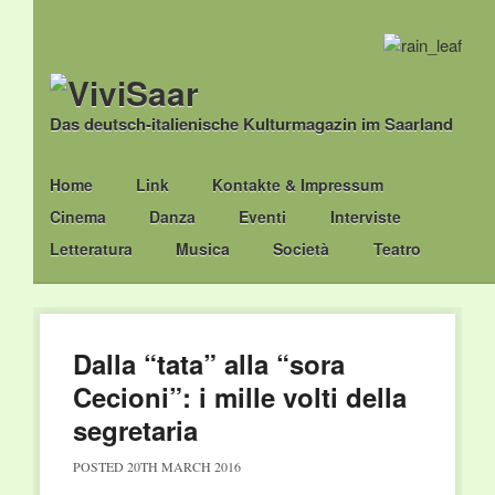
Das deutsch-italienische Kulturmagazin im Saarland
Main menu
Skip
Home
Link
Kontakte & Impressum
to
Cinema
Danza
Eventi
Interviste
content
Letteratura
Musica
Società
Teatro
Dalla “tata” alla “sora
Cecioni”: i mille volti della
segretaria
POSTED
20TH MARCH 2016