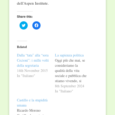
dell’Aspen Institute.
Share this:
Click
Click
to
to
share
share
on
on
Twitter
Facebook
(Opens
(Opens
in
in
Related
new
new
window)
window)
Dalla “tata” alla “sora
La sapienza politica
Cecioni”: i mille volti
Oggi più che mai, se
della segretaria
consideriamo la
14th November 2015
qualità della vita
In "Italiano"
sociale e pubblica che
stiamo vivendo, si
mostra con cruda
8th September 2024
evidenza la necessità
In "Italiano"
di una nuova politica,
Castillo e la stupidità
che rimetta al centro
umana
ciò che per natura
Ricardo Moreno
è necessario, “la