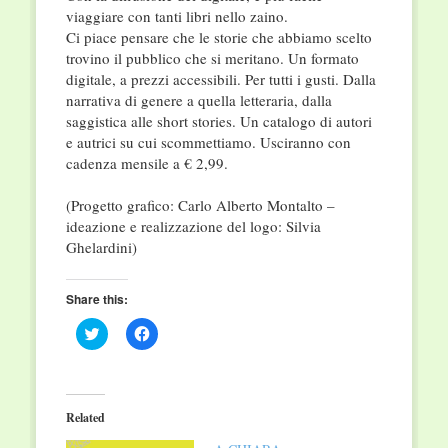
viaggiare con tanti libri nello zaino.
Ci piace pensare che le storie che abbiamo scelto
trovino il pubblico che si meritano. Un formato
digitale, a prezzi accessibili. Per tutti i gusti. Dalla
narrativa di genere a quella letteraria, dalla
saggistica alle short stories. Un catalogo di autori
e autrici su cui scommettiamo. Usciranno con
cadenza mensile a € 2,99.
(Progetto grafico: Carlo Alberto Montalto –
ideazione e realizzazione del logo: Silvia
Ghelardini)
Share this:
Click
Click
to
to
share
share
on
on
Twitter
Facebook
(Opens
(Opens
in
in
Related
new
new
window)
window)