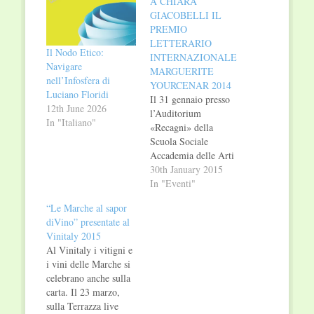
A CHIARA
GIACOBELLI IL
PREMIO
LETTERARIO
Il Nodo Etico:
INTERNAZIONALE
Navigare
MARGUERITE
nell’Infosfera di
YOURCENAR 2014
Luciano Floridi
Il 31 gennaio presso
12th June 2026
l’Auditorium
In "Italiano"
«Recagni» della
Scuola Sociale
Accademia delle Arti
a Melegnano, in
30th January 2015
provincia di Milano,
In "Eventi"
avrà luogo la
“Le Marche al sapor
Cerimonia di
diVino” presentate al
Premiazione del
Vinitaly 2015
Premio Letterario
Al Vinitaly i vitigni e
Internazionale
i vini delle Marche si
Marguerite Yourcenar
celebrano anche sulla
2014, ormai giunto
carta. Il 23 marzo,
alla XXII edizione. La
sulla Terrazza live
cerimonia è