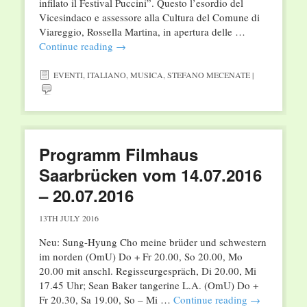
infilato il Festival Puccini”. Questo l’esordio del
Vicesindaco e assessore alla Cultura del Comune di
Viareggio, Rossella Martina, in apertura delle …
Continue reading
→
EVENTI
,
ITALIANO
,
MUSICA
,
STEFANO MECENATE
|
Programm Filmhaus
Saarbrücken vom 14.07.2016
– 20.07.2016
13TH JULY 2016
Neu: Sung-Hyung Cho meine brüder und schwestern
im norden (OmU) Do + Fr 20.00, So 20.00, Mo
20.00 mit anschl. Regisseurgespräch, Di 20.00, Mi
17.45 Uhr; Sean Baker tangerine L.A. (OmU) Do +
Fr 20.30, Sa 19.00, So – Mi …
Continue reading
→