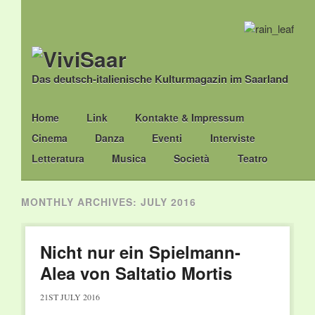
Das deutsch-italienische Kulturmagazin im Saarland
Main menu
Skip
Home
Link
Kontakte & Impressum
to
Cinema
Danza
Eventi
Interviste
content
Letteratura
Musica
Società
Teatro
MONTHLY ARCHIVES:
JULY 2016
Nicht nur ein Spielmann-
Alea von Saltatio Mortis
21ST JULY 2016