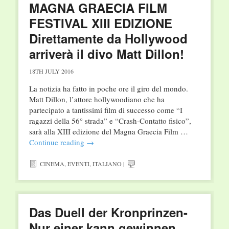
MAGNA GRAECIA FILM
FESTIVAL XIII EDIZIONE
Direttamente da Hollywood
arriverà il divo Matt Dillon!
18TH JULY 2016
La notizia ha fatto in poche ore il giro del mondo.
Matt Dillon, l’attore hollywoodiano che ha
partecipato a tantissimi film di successo come “I
ragazzi della 56° strada” e “Crash-Contatto fisico”,
sarà alla XIII edizione del Magna Graecia Film …
Continue reading
→
CINEMA
,
EVENTI
,
ITALIANO
|
Das Duell der Kronprinzen-
Nur einer kann gewinnen