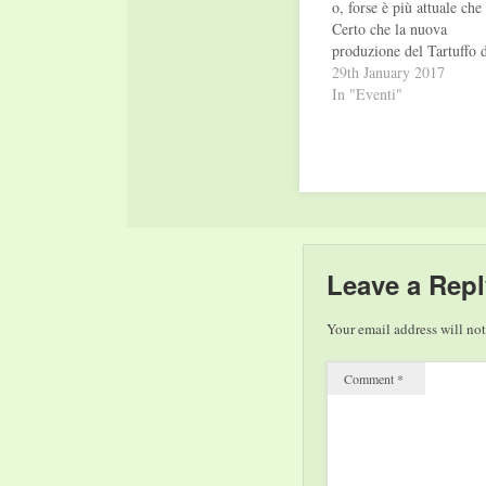
o, forse è più attuale che
Certo che la nuova
produzione del Tartuffo 
Moliere in scena al
29th January 2017
Saarländisches Staatsthea
In "Eventi"
di Saarbrücken dal 28
gennaio 2017, non offre 
risposta chiara al quesito.
giusto e lo sbagliato da
cosa…
Leave a Repl
Your email address will not
Comment
*