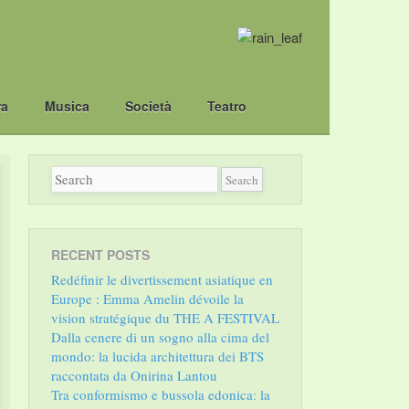
ra
Musica
Società
Teatro
RECENT POSTS
Redéfinir le divertissement asiatique en
Europe : Emma Amelin dévoile la
vision stratégique du THE A FESTIVAL
Dalla cenere di un sogno alla cima del
mondo: la lucida architettura dei BTS
raccontata da Onirina Lantou
Tra conformismo e bussola edonica: la