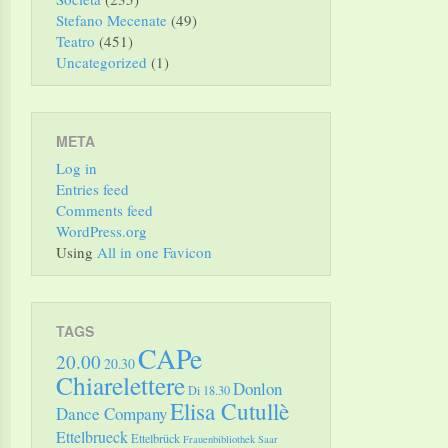
Stefano Mecenate
(49)
Teatro
(451)
Uncategorized
(1)
META
Log in
Entries feed
Comments feed
WordPress.org
Using
All in one Favicon
TAGS
CAPe
20.00
20.30
Chiarelettere
Donlon
Di 18.30
Elisa Cutullè
Dance Company
Ettelbrueck
Ettelbrück
Frauenbibliothek Saar