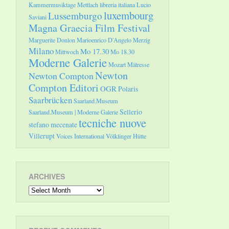
Kammermusiktage Mettlach
libreria italiana
Lucio
luxembourg
Lussemburgo
Saviani
Magna Graecia Film Festival
Marguerite Donlon
Marioenrico D'Angelo
Merzig
Milano
Mo 17.30
Mittwoch
Mo 18.30
Moderne Galerie
Mozart
Mätresse
Newton
Newton Compton
Compton Editori
OGR
Polaris
Saarbrücken
Saarland.Museum
Sellerio
Saarland.Museum | Moderne Galerie
tecniche nuove
stefano mecenate
Villerupt
Voices International
Völklinger Hütte
ARCHIVES
Archives