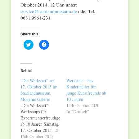
Oktober 2014, 12 Uhr, unter:
service@saarlandmuseum.de
oder Tel.
0681.9964-234
Share this:
Click
Click
to
to
share
share
on
on
Twitter
Facebook
(Opens
(Opens
in
in
Related
new
new
window)
window)
“Die Werkstatt” am
Werkstatt – das
17. Oktober 2015 im
Kinderatelier für
Saarlandmuseum,
junge Kunstfreunde ab
Moderne Galerie
10 Jahren
„Die Werkstatt“ –
14th October 2020
Workshops für
In "Deutsch"
Experimentierfreudige
ab 10 Jahren Samstag,
17. Oktober 2015, 15
bis 17 Uhr
16th October 2015