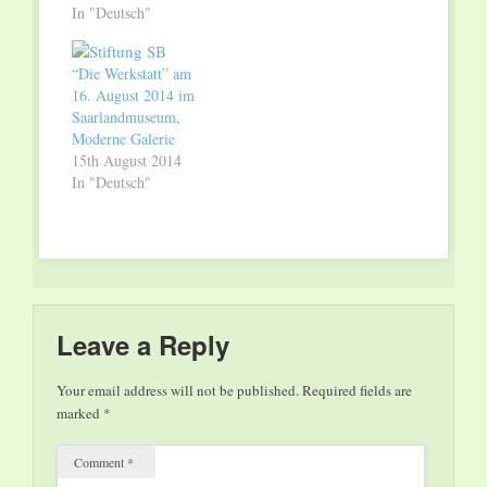
Aufgeklappt – Oskar
In "Deutsch"
Schlemmer als Pop-
up-Karte Zum Auftakt
“Die Werkstatt” am
der Herbstferien heißt
16. August 2014 im
es „Bühne frei!" im
Saarlandmuseum,
Saarlandmuseum. Am
Moderne Galerie
Samstag, 17. Oktober,
15th August 2014
15 bis 17 Uhr, gibt es
In "Deutsch"
für Kinder ab 10
Jahren einen…
Leave a Reply
Your email address will not be published.
Required fields are
marked
*
Comment
*