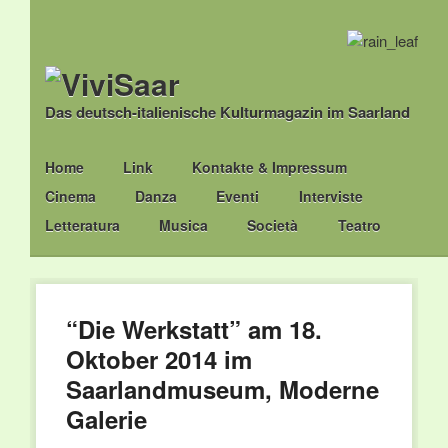
Das deutsch-italienische Kulturmagazin im Saarland
Main menu
Skip
Home
Link
Kontakte & Impressum
to
Cinema
Danza
Eventi
Interviste
content
Letteratura
Musica
Società
Teatro
“Die Werkstatt” am 18.
Oktober 2014 im
Saarlandmuseum, Moderne
Galerie