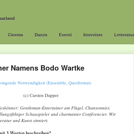
aarland
Cinema
Danza
Eventi
Interviste
Letteratu
iner Namens Bodo Wartke
(c) Carsten Dapper
lleskönner: Gentleman-Entertainer am Flügel, Chansonnier,
ndlungsfähiger Schauspieler und charmanter Conférencier. Wir
eratur und Kunst sinniert.
mit 3 Worten beschreiben?