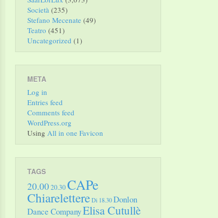
Società
(235)
Stefano Mecenate
(49)
Teatro
(451)
Uncategorized
(1)
META
Log in
Entries feed
Comments feed
WordPress.org
Using
All in one Favicon
TAGS
CAPe
20.00
20.30
Chiarelettere
Donlon
Di 18.30
Elisa Cutullè
Dance Company