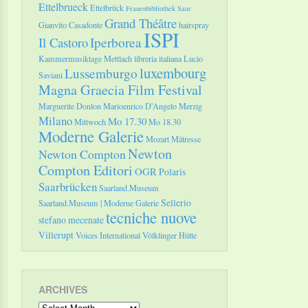
Ettelbrueck
Ettelbrück
Frauenbibliothek Saar
Grand Théâtre
Gianvito Casadonte
hairspray
ISPI
Il Castoro
Iperborea
Kammermusiktage Mettlach
libreria italiana
Lucio
luxembourg
Lussemburgo
Saviani
Magna Graecia Film Festival
Marguerite Donlon
Marioenrico D'Angelo
Merzig
Milano
Mo 17.30
Mittwoch
Mo 18.30
Moderne Galerie
Mozart
Mätresse
Newton
Newton Compton
Compton Editori
OGR
Polaris
Saarbrücken
Saarland.Museum
Sellerio
Saarland.Museum | Moderne Galerie
tecniche nuove
stefano mecenate
Villerupt
Voices International
Völklinger Hütte
ARCHIVES
Archives