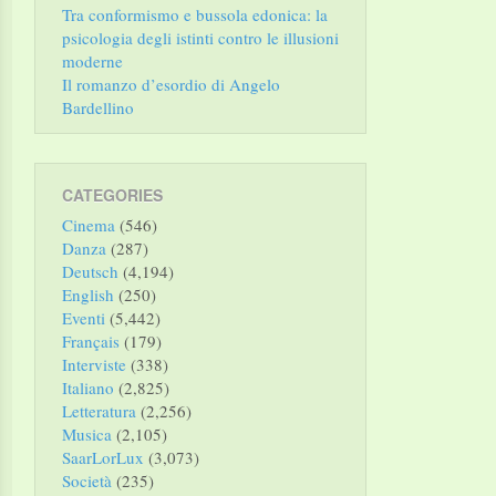
Tra conformismo e bussola edonica: la
psicologia degli istinti contro le illusioni
moderne
Il romanzo d’esordio di Angelo
Bardellino
CATEGORIES
Cinema
(546)
Danza
(287)
Deutsch
(4,194)
English
(250)
Eventi
(5,442)
Français
(179)
Interviste
(338)
Italiano
(2,825)
Letteratura
(2,256)
Musica
(2,105)
SaarLorLux
(3,073)
Società
(235)