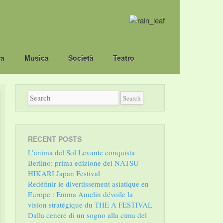
ra
Musica
Società
Teatro
RECENT POSTS
L’anima del Sol Levante conquista
Berlino: prima edizione del NATSU
HIKARI Japan Festival
Redéfinir le divertissement asiatique en
Europe : Emma Amelin dévoile la
vision stratégique du THE A FESTIVAL
Dalla cenere di un sogno alla cima del