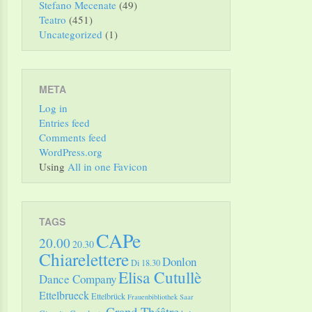
Stefano Mecenate
(49)
Teatro
(451)
Uncategorized
(1)
META
Log in
Entries feed
Comments feed
WordPress.org
Using
All in one Favicon
TAGS
CAPe
20.00
20.30
Chiarelettere
Donlon
Di 18.30
Elisa Cutullè
Dance Company
Ettelbrueck
Ettelbrück
Frauenbibliothek Saar
Grand Théâtre