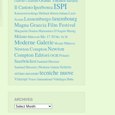
Gianvito Casadonte
hairspray
ISPI
Il Castoro
Iperborea
Kammermusiktage Mettlach
libreria italiana
Lucio
luxembourg
Lussemburgo
Saviani
Magna Graecia Film Festival
Marguerite Donlon
Marioenrico D'Angelo
Merzig
Milano
Mo 17.30
Mittwoch
Mo 18.30
Moderne Galerie
Mozart
Mätresse
Newton
Newton Compton
Compton Editori
OGR
Polaris
Saarbrücken
Saarland.Museum
Sellerio
Saarland.Museum | Moderne Galerie
tecniche nuove
stefano mecenate
Villerupt
Voices International
Völklinger Hütte
ARCHIVES
Archives