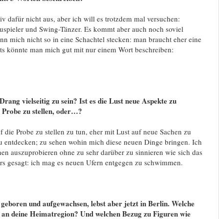
iv dafür nicht aus, aber ich will es trotzdem mal versuchen:
auspieler und Swing-Tänzer. Es kommt aber auch noch soviel
n mich nicht so in eine Schachtel stecken: man braucht eher eine
s könnte man mich gut mit nur einem Wort beschreiben:
ang vielseitig zu sein? Ist es die Lust neue Aspekte zu
e Probe zu stellen, oder…?
uf die Probe zu stellen zu tun, eher mit Lust auf neue Sachen zu
u entdecken; zu sehen wohin mich diese neuen Dinge bringen. Ich
en auszuprobieren ohne zu sehr darüber zu sinnieren wie sich das
rs gesagt: ich mag es neuen Ufern entgegen zu schwimmen.
 geboren und aufgewachsen, lebst aber jetzt in Berlin. Welche
 an deine Heimatregion? Und welchen Bezug zu Figuren wie