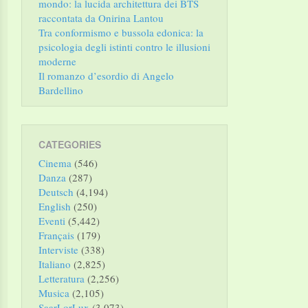
mondo: la lucida architettura dei BTS
raccontata da Onirina Lantou
Tra conformismo e bussola edonica: la
psicologia degli istinti contro le illusioni
moderne
Il romanzo d’esordio di Angelo
Bardellino
CATEGORIES
Cinema
(546)
Danza
(287)
Deutsch
(4,194)
English
(250)
Eventi
(5,442)
Français
(179)
Interviste
(338)
Italiano
(2,825)
Letteratura
(2,256)
Musica
(2,105)
SaarLorLux
(3,073)