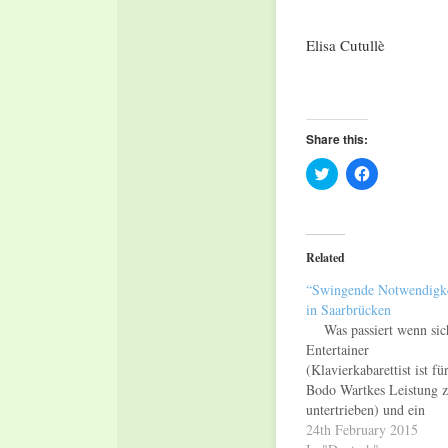
Elisa Cutullè
Share this:
Click
Click
to
to
share
share
on
on
Twitter
Facebook
(Opens
(Opens
in
in
Related
new
new
window)
window)
“Swingende Notwendigke
in Saarbrücken
Was passiert wenn sic
Entertainer
(Klavierkabarettist ist fü
Bodo Wartkes Leistung 
untertrieben) und ein
Orchesterdirigent zufäll
24th February 2015