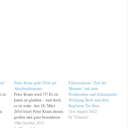
it”
Peter Kraus geht 2014 auf
Filmwerkstatt “Zeit der
Abschiedstournee
Monster” mit dem
h in
Peter Kraus wird 75! Es ist
Produzenten und Schauspieler
kaum zu glauben – und doch,
Wolfgang Reeb und dem
r
es ist wahr: Am 18. März
Regisseur Tor Iben
zu
2014 feiert Peter Kraus diesen
31st August 2022
großen und ganz besonderen
In "Cinema"
ig am
Geburtstag! 75 Jahre! Aber
10th October 2013