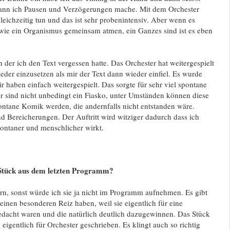
ann ich Pausen und Verzögerungen mache. Mit dem Orchester
eichzeitig tun und das ist sehr probenintensiv. Aber wenn es
 wie ein Organismus gemeinsam atmen, ein Ganzes sind ist es eben
n der ich den Text vergessen hatte. Das Orchester hat weitergespielt
ieder einzusetzen als mir der Text dann wieder einfiel. Es wurde
r haben einfach weitergespielt. Das sorgte für sehr viel spontane
r sind nicht unbedingt ein Fiasko, unter Umständen können diese
ontane Komik werden, die andernfalls nicht entstanden wäre.
d Bereicherungen. Der Auftritt wird witziger dadurch dass ich
pontaner und menschlicher wirkt.
s-Stück aus dem letzten Programm?
rn, sonst würde ich sie ja nicht im Programm aufnehmen. Es gibt
 einen besonderen Reiz haben, weil sie eigentlich für eine
edacht waren und die natürlich deutlich dazugewinnen. Das Stück
 eigentlich für Orchester geschrieben. Es klingt auch so richtig