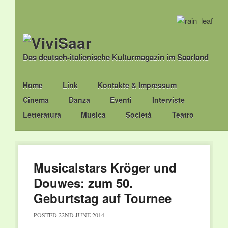
Das deutsch-italienische Kulturmagazin im Saarland
Main menu
Skip
Home
Link
Kontakte & Impressum
to
Cinema
Danza
Eventi
Interviste
content
Letteratura
Musica
Società
Teatro
Musicalstars Kröger und
Douwes: zum 50.
Geburtstag auf Tournee
POSTED
22ND JUNE 2014