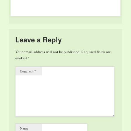
Uwe Kröger den
großen Durchbruch.
Seit über 25 Jahren
stehen beide in
zahlreichen Musical-
Produktionen
Leave a Reply
gemeinsam auf der…
Your email address will not be published.
Required fields are
marked
*
Comment
*
Name