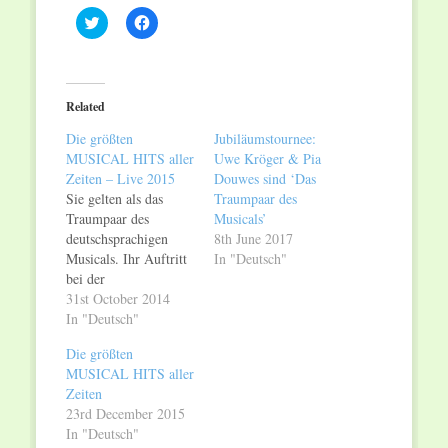
Click
Click
to
to
share
share
on
on
Twitter
Facebook
(Opens
(Opens
in
in
Related
new
new
window)
window)
Die größten
Jubiläumstournee:
MUSICAL HITS aller
Uwe Kröger & Pia
Zeiten – Live 2015
Douwes sind ‘Das
Sie gelten als das
Traumpaar des
Traumpaar des
Musicals’
deutschsprachigen
8th June 2017
Musicals. Ihr Auftritt
In "Deutsch"
bei der
Welturaufführung von
31st October 2014
ELISABETH 1992 in
In "Deutsch"
Wien, als Kaiserin
Die größten
Elisabeth und der
MUSICAL HITS aller
Tod, brachte der
Zeiten
Holländerin Pia
23rd December 2015
Douwes und dem
In "Deutsch"
gebürtigen Westfalen