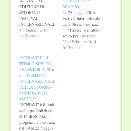
AL VIA L’XI
GORIZIA 22-25
EDIZIONE DI
MAGGIO
èSTORIA IL
22-25 maggio 2014
FESTIVAL
Festival Internazionale
INTERNAZIONALE
della Storia - Gorizia
DELLA STORIA
4th January 2015
‘Trincee’ è il titolo
GORIZIA 21-24
In "Eventi"
scelto per l'edizione
MAGGIO 2015
2014 di èStoria
22nd February 2014
“Giovani” è il titolo
Festival internazionale
In "Eventi"
scelto per l'edizione
della Storia che avrà
“SCHIAVI” E’ IL
2015 di èStoria, in
luogo a Gorizia dal 22
TITOLO SCELTO
programma a Gorizia
al 25 maggio 2014.
PER èSTORIA 2016
dal 21 al 24 maggio
Giunto quest'anno alla
di – FESTIVAL
2015. Giunto
decima edizione, il
INTERNAZIONALE
all’undicesima
Festival sarà dedicato
DELLA STORIA –
edizione, il Festival
al centenario della
GORIZIA 19-22
sarà dedicato a
Prima…
MAGGIO
un’analisi del ruolo
“SCHIAVI” è il titolo
dei giovani nella…
scelto per l'edizione
2016 di èStoria, in
programma a Gorizia
dal 19 al 22 maggio