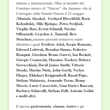
italiana e internazionale. Oltre ai membri del
Comitato storico di “Trincee” che daranno vita al
Convegno sulla Grande Guerra il 22 maggio
Mustafa Aksakal, Gerhard Hirschfeld, Boris
(
Kolonitskiy, Mile Bjelajac, Petra Svoljšak,
Virgilio Ilari, Erwin Schmidl, Nicolas
Offenstadt, Graydon A. Tunstall, Hew
Strachan
,
)
saranno presenti numerosi ospiti
Frédéric Attal, Sergio Romano,
illustritra i quali
Edward Luttwak, Brendan Simms, Federico
Rampini, Giordano Bruno Guerri, Ian Beckett,
Giorgio Cosmacini, Massimo Teodori, Debora
Serracchiani, David James Smith, Vittorio
Strada, Marino Niola, John Garth, Verlyn
Flieger, Ekkehart Krippendorff, Raoul Pupo,
Stefano Malatesta, Armando Torno, Benny
Morris, Lucio Caracciolo, Gian Enrico Rusconi,
Barbara Schiavulli, Stefano Folli, Antonio Golini
e molti altri.
gastronomia
cinema
teatro
E ancora
,
,
e gli