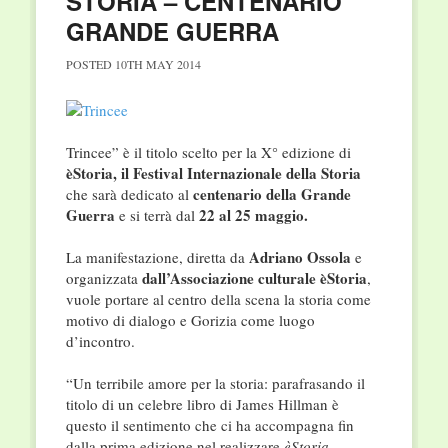
STORIA – CENTENARIO
GRANDE GUERRA
POSTED
10TH MAY 2014
Trincee” è il titolo scelto per la X° edizione di
èStoria, il Festival Internazionale della Storia
centenario della Grande
che sarà dedicato al
Guerra
22 al 25 maggio.
e si terrà dal
Adriano Ossola
La manifestazione, diretta da
e
dall’Associazione culturale èStoria
organizzata
,
vuole portare al centro della scena la storia come
motivo di dialogo e Gorizia come luogo
d’incontro.
“Un terribile amore per la storia: parafrasando il
titolo di un celebre libro di James Hillman è
questo il sentimento che ci ha accompagna fin
dalla prima edizione nel realizzare
èStoria –