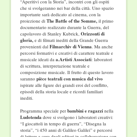
“Aperitivi con la Storia”, incontri con gli ospiti
che si svolgeranno nei bar della città. Uno spazio
importante sarà dedicato al cinema, con la
The Battle of the Somme,
proiezione di
il primo
documentario realizzato durante la Guerra, del
Orizzonti di
capolavoro di Stanley Kubrick,
gloria,
e di filmati inediti della Grande Guerra
Filmarchiv di Vienna
provenienti dal
. Ma anche
percorsi formativi e creativi di carattere teatrale e
a.Artisti Associati
musicale ideati da
: laboratori
di scrittura, interpretazione teatrale e
composizione musicale. Il frutto di questo lavoro
pièce teatrali con musica dal vivo
saranno
ispirate alle figure dei grandi eroi del conflitto,
episodi della storia locale e ricordi familiari
inediti.
bambini e ragazzi
Programma speciale per
nella
Ludotenda
dove si svolgono i laboratori creativi:
“I giocattoli in tempo di guerra”, “Disegna la
storia”, “i 450 anni di Galileo Galilei” e percorsi
di letture a cura degli editori in collaborazione con