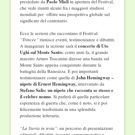
Paolo Mieli
presieduto da
in apertura del Festival,
che vede riuniti alcuni fra i maggiori studiosi
mondiali per offrire una prospettiva globale sul
significato del centenario.
Ecco le sezioni che raccontano il Festival:
“Trincee”
riunisce eventi, testimonianze e dibattiti.
concerto di Uto
A inaugurare la sezione sarà il
Ughi
sul Monte Santo:
cento anni fa, il grande
maestro Arturo Toscanini diresse una banda sul
Monte Santo appena conquistato durante la
battaglia della Bainsizza. E poi importanti
John Hemingway –
testimonianze come quella di
nipote di Ernest Hemingway,
intervistato da
Stefano Salis: un nipote che racconta se stesso e
il celebre nonno
. Si parlerà di quella particolare
esperienza di guerra che, come è noto, si è poi
felicemente trasformata in una splendida
produzione letteraria.
“La Storia in testa”
: un percorso di presentazioni
editoriali, dibattiti, incontri commemorativi e