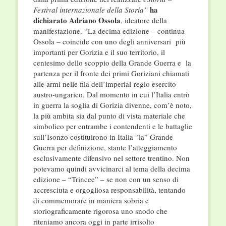
ha
Festival internazionale della Storia”
dichiarato Adriano Ossola
, ideatore della
manifestazione. “La decima edizione – continua
Ossola – coincide con uno degli anniversari più
importanti per Gorizia e il suo territorio, il
centesimo dello scoppio della Grande Guerra e la
partenza per il fronte dei primi Goriziani chiamati
alle armi nelle fila dell’imperial-regio esercito
austro-ungarico. Dal momento in cui l’Italia entrò
in guerra la soglia di Gorizia divenne, com’è noto,
la più ambita sia dal punto di vista materiale che
simbolico per entrambe i contendenti e le battaglie
sull’Isonzo costituirono in Italia “la” Grande
Guerra per definizione, stante l’atteggiamento
esclusivamente difensivo nel settore trentino. Non
potevamo quindi avvicinarci al tema della decima
edizione – “Trincee” – se non con un senso di
accresciuta e orgogliosa responsabilità, tentando
di commemorare in maniera sobria e
storiograficamente rigorosa uno snodo che
riteniamo ancora oggi in parte irrisolto