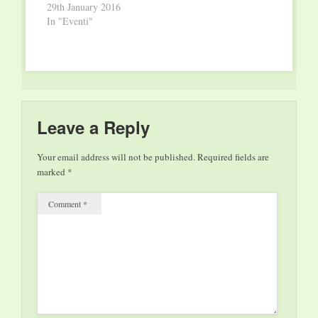
2016. Giunto I
29th January 2016
Festival alla
In "Eventi"
dodicesima
edizione, Gorizia
torna a essere una
capitale della cultura e
a ripetere con forza
che il sapere rende
liberi. èStoria riflette
Leave a Reply
nuovamente su un
tema che non può
Your email address will not be published.
Required fields are
lasciare…
marked
*
Comment
*