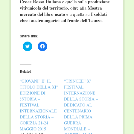
Croce Rossa Italiana
produzione
e quella sulla
vitivinicola del territorio
Mostra
, oltre alla
mercato del libro usato
I soldati
e a quella su
ebrei austroungarici sul fronte dell’Isonzo
.
Share this:
Click
Click
to
to
share
share
on
on
Twitter
Facebook
(Opens
(Opens
in
in
Related
new
new
window)
window)
“GIOVANI” E’ IL
“TRINCEE” X°
TITOLO DELLA XI°
FESTIVAL
EDIZIONE DI
INTERNAZIONE
èSTORIA –
DELLA STORIA –
FESTIVAL
DEDICATO AL
INTERNAZIONALE
CENTENARIO
DELLA STORIA –
DELLA PRIMA
GORIZIA 21-24
GUERRA
MAGGIO 2015
MONDIALE –